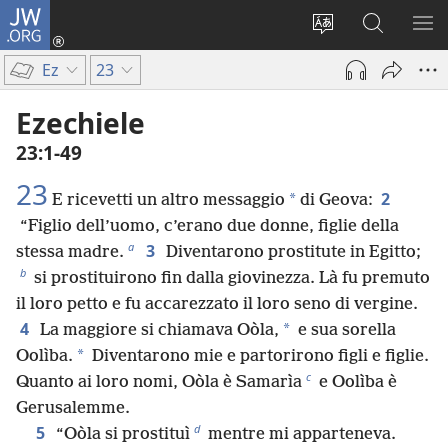
JW.ORG
Accedi
(apre
Modificare
Cerca
MO
una
la
in
ME
Ez
23
nuova
lingua
JW.ORG
finestra)
del
Ezechiele
sito
23:1-49
23
2
*
E ricevetti un altro messaggio
di Geova:
“Figlio dell’uomo, c’erano due donne, figlie della
a
3
stessa madre.
Diventarono prostitute in Egitto;
b
si prostituirono fin dalla giovinezza. Là fu premuto
il loro petto e fu accarezzato il loro seno di vergine.
4
*
La maggiore si chiamava Oòla,
e sua sorella
*
Oolìba.
Diventarono mie e partorirono figli e figlie.
c
Quanto ai loro nomi, Oòla è Samarìa
e Oolìba è
Gerusalemme.
d
5
“Oòla si prostituì
mentre mi apparteneva.