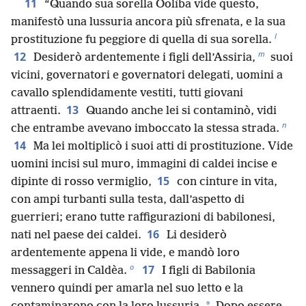
11
“Quando sua sorella Oolìba vide questo,
manifestò una lussuria ancora più sfrenata, e la sua
l
prostituzione fu peggiore di quella di sua sorella.
m
12
Desiderò ardentemente i figli dell’Assiria,
suoi
vicini, governatori e governatori delegati, uomini a
cavallo splendidamente vestiti, tutti giovani
13
attraenti.
Quando anche lei si contaminò, vidi
n
che entrambe avevano imboccato la stessa strada.
14
Ma lei moltiplicò i suoi atti di prostituzione. Vide
uomini incisi sul muro, immagini di caldei incise e
15
dipinte di rosso vermiglio,
con cinture in vita,
con ampi turbanti sulla testa, dall’aspetto di
guerrieri; erano tutte raffigurazioni di babilonesi,
16
nati nel paese dei caldei.
Li desiderò
ardentemente appena li vide, e mandò loro
o
17
messaggeri in Caldèa.
I figli di Babilonia
vennero quindi per amarla nel suo letto e la