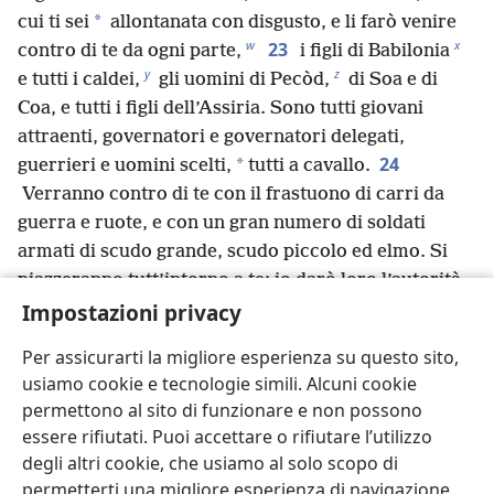
*
cui ti sei
allontanata con disgusto, e li farò venire
w
x
23
contro di te da ogni parte,
i figli di Babilonia
y
z
e tutti i caldei,
gli uomini di Pecòd,
di Soa e di
Coa, e tutti i figli dell’Assiria. Sono tutti giovani
attraenti, governatori e governatori delegati,
24
*
guerrieri e uomini scelti,
tutti a cavallo.
Verranno contro di te con il frastuono di carri da
guerra e ruote, e con un gran numero di soldati
armati di scudo grande, scudo piccolo ed elmo. Si
piazzeranno tutt’intorno a te; io darò loro l’autorità
Impostazioni privacy
di emettere il giudizio e loro ti giudicheranno come
a
25
riterranno opportuno.
Esprimerò la mia
Per assicurarti la migliore esperienza su questo sito,
indignazione contro di te, e agiranno contro di te con
usiamo cookie e tecnologie simili. Alcuni cookie
furore. Ti taglieranno il naso e le orecchie, e i tuoi
permettono al sito di funzionare e non possono
superstiti cadranno di spada. Porteranno via i tuoi
essere rifiutati. Puoi accettare o rifiutare l’utilizzo
figli e le tue figlie, e i tuoi superstiti saranno
degli altri cookie, che usiamo al solo scopo di
b
c
26
consumati dal fuoco.
Ti toglieranno le vesti
e
permetterti una migliore esperienza di navigazione.