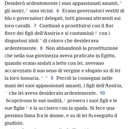
e
Desiderò ardentemente i suoi appassionati amanti,
f
6
gli assiri,
suoi vicini.
Erano governatori vestiti di
blu e governatori delegati, tutti giovani attraenti sui
7
loro cavalli.
Continuò a prostituirsi con il fior
g
fiore dei figli dell’Assiria e si contaminò
con i
*
disgustosi idoli
di coloro che desiderava
8
ardentemente.
Non abbandonò la prostituzione
che nella sua giovinezza aveva praticato in Egitto,
quando erano andati a letto con lei, avevano
accarezzato il suo seno di vergine e sfogato su di lei
h
9
*
la loro lussuria.
Perciò la consegnai nelle
mani dei suoi appassionati amanti, i figli dell’Assiria,
i
10
che lei aveva desiderato ardentemente.
j
Scoprirono le sue nudità,
presero i suoi figli e le
k
sue figlie
e la uccisero con la spada. Si fece una
pessima fama fra le donne, e su di lei fu eseguito il
giudizio.