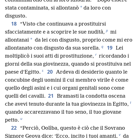
*
contaminarono con la loro lussuria.
Dopo essere
*
stata contaminata, si allontanò
da loro con
disgusto.
18
“Visto che continuava a prostituirsi
p
sfacciatamente e a scoprire le sue nudità,
mi
*
allontanai
da lei con disgusto, proprio come mi ero
q
19
allontanato con disgusto da sua sorella.
Lei
r
moltiplicò i suoi atti di prostituzione,
ricordando i
giorni della sua giovinezza, quando si prostituiva nel
s
20
paese d’Egitto.
Ardeva di desiderio quanto le
concubine degli uomini il cui membro virile è come
quello degli asini e i cui organi genitali sono come
21
quelli dei cavalli.
Bramasti la condotta oscena
t
che avevi tenuto durante la tua giovinezza in Egitto,
quando accarezzavano il tuo seno, il tuo giovane
u
petto.
22
“Perciò, Oolìba, questo è ciò che il Sovrano
v
Signore Geova dice: ‘Ecco, incito i tuoi amanti,
da