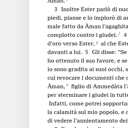
Àman.
3
Inoltre Ester parlò di nuo
piedi, pianse e lo implorò di an
male fatto da Àman l’agaghita 
4
f
complotto contro i giudei.
g
d’oro verso Ester,
al che Este
5
davanti a lui.
Gli disse: “Se
ho ottenuto il suo favore, e se
io sono gradita ai suoi occhi, 
cui revocare i documenti che 
h
Àman,
figlio di Ammedàta l’
per sterminare i giudei in tutt
Infatti, come potrei sopporta
la calamità sul mio popolo, e
di vedere l’annientamento dei