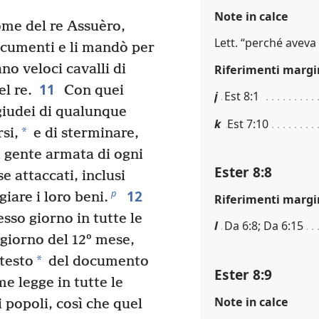
Note in calce
me del re Assuèro,
Lett. “perché aveva
cumenti e li mandò per
o veloci cavalli di
Riferimenti margi
11
el re.
Con quei
j
Est 8:1
giudei di qualunque
k
Est 7:10
*
si,
e di sterminare,
a gente armata di ogni
Ester 8:8
e attaccati, inclusi
12
p
iare i loro beni.
Riferimenti margi
sso giorno in tutte le
l
Da 6:8; Da 6:15
 giorno del 12º mese,
*
 testo
del documento
Ester 8:9
 legge in tutte le
Note in calce
 popoli, così che quel