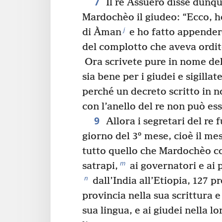
7
Il re Assuèro disse dunque
Mardochèo il giudeo: “Ecco, ho
j
di Àman
e ho fatto appendere
del complotto che aveva ordi
Ora scrivete pure in nome del
sia bene per i giudei e sigillate
perché un decreto scritto in no
con l’anello del re non può es
9
Allora i segretari del re 
giorno del 3º mese, cioè il mes
tutto quello che Mardochèo co
m
satrapi,
ai governatori e ai 
n
dall’India all’Etiopia, 127 p
provincia nella sua scrittura e
sua lingua, e ai giudei nella lo