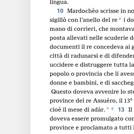
lingua.
10
Mardochèo scrisse in no
o
sigillò con l’anello del re
i do
mano di corrieri, che montavan
posta allevati nelle scuderie d
documenti il re concedeva ai 
città di radunarsi e di difender
uccidere e distruggere tutta l
popolo o provincia che li avess
donne e bambini, e di sacchegg
Questo doveva avvenire lo ste
province del re Assuèro, il 13º
13
q
*
cioè il mese di adàr.
Il
doveva essere promulgato come
province e proclamato a tutti i