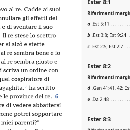
Ester 8:1
vo al re. Cadde ai suoi
Riferimenti margi
nullare gli effetti del
a
Est 5:11
e di sventare il suo
b
Est 3:8; Est 9:24
Il re stese lo scettro
r si alzò e stette
c
Est 2:5; Est 2:7
 al re sembra bene e io
 al re sembra giusto e
Ester 8:2
si scriva un ordine con
Riferimenti margi
quel cospiratore di
i
agaghita,
ha scritto
d
Gen 41:41, 42; Es
6
e le province del re.
e
Da 2:48
re di vedere abbattersi
 come potrei sopportare
Ester 8:3
 miei parenti?”