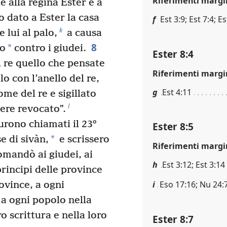
Riferimenti margi
 alla regina Ester e a
 dato a Ester la casa
f
Est 3:9; Est 7:4; Es
k
 lui al palo,
a causa
8
*
to
contro i giudei.
Ester 8:4
 re quello che pensate
Riferimenti margi
lo con l’anello del re,
g
Est 4:11
me del re e sigillato
l
sere revocato”.
furono chiamati il 23º
Ester 8:5
*
e di sivàn,
e scrissero
Riferimenti margi
mandò ai giudei, ai
h
Est 3:12; Est 3:14
principi delle province
i
Eso 17:16; Nu 24:7
rovince, a ogni
 a ogni popolo nella
ro scrittura e nella loro
Ester 8:7