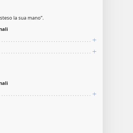
 steso la sua mano”.
nali
nali