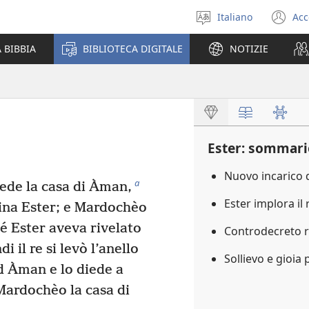
Italiano
Acc
Seleziona
(a
la
un
 BIBBIA
BIBLIOTECA DIGITALE
NOTIZIE
lingua
nu
fi
Ester: sommari
Nuovo incarico
a
iede la casa di Àman,
Ester implora il
gina Ester; e Mardochèo
hé Ester aveva rivelato
Controdecreto 
i il re si levò l’anello
Sollievo e gioia 
d Àman e lo diede a
Mardochèo la casa di