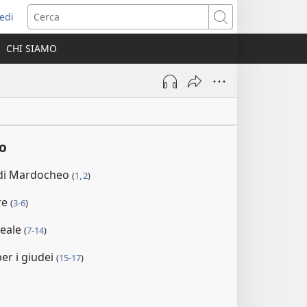
edi
pre
Cerca
a
CHI SIAMO
ova
nestra)
o
 di Mardocheo
(
1, 2
)
 re
(
3-6
)
reale
(
7-14
)
per i giudei
(
15-17
)