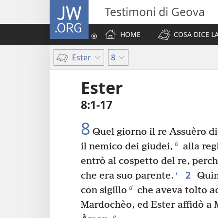
JW.ORG
Testimoni di Geova
HOME
COSA DICE LA
Ester
8
Ester
8:1-17
8
Quel giorno il re Assuèro d
b
il nemico dei giudei,
alla re
entrò al cospetto del re, perc
2
c
che era suo parente.
Quind
d
con sigillo
che aveva tolto a
Mardochèo, ed Ester affidò a 
e