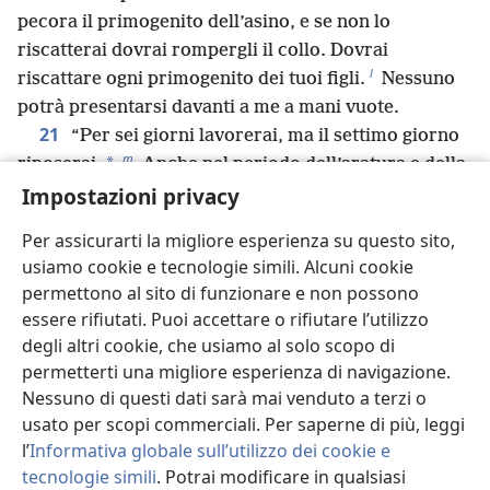
pecora il primogenito dell’asino, e se non lo
riscatterai dovrai rompergli il collo. Dovrai
l
riscattare ogni primogenito dei tuoi figli.
Nessuno
potrà presentarsi davanti a me a mani vuote.
21
“Per sei giorni lavorerai, ma il settimo giorno
m
*
riposerai.
Anche nel periodo dell’aratura e della
Impostazioni privacy
mietitura riposerai.
22
“Celebrerai inoltre la tua Festa delle Settimane
Per assicurarti la migliore esperienza su questo sito,
con i primi frutti della mietitura del frumento, e la
usiamo cookie e tecnologie simili. Alcuni cookie
n
*
Festa della Raccolta
alla fine dell’anno.
permettono al sito di funzionare e non possono
23
*
“Tre volte l’anno tutti i tuoi uomini
si
essere rifiutati. Puoi accettare o rifiutare l’utilizzo
presenteranno davanti al vero Signore, Geova,
degli altri cookie, che usiamo al solo scopo di
o
24
l’Iddio d’Israele.
Scaccerò le nazioni davanti a
permetterti una migliore esperienza di navigazione.
p
te
ed espanderò il tuo territorio, e nessuno
Nessuno di questi dati sarà mai venduto a terzi o
cercherà di impadronirsi della tua terra quando
usato per scopi commerciali. Per saperne di più, leggi
salirai per comparire davanti a Geova tuo Dio tre
l’
Informativa globale sull’utilizzo dei cookie e
tecnologie simili
. Potrai modificare in qualsiasi
volte l’anno.