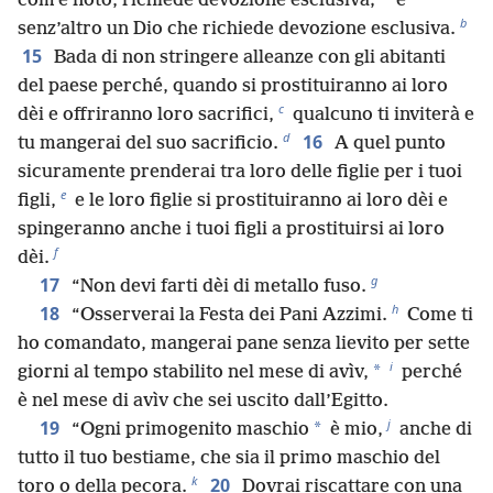
*
com’è noto, richiede devozione esclusiva;
è
b
senz’altro un Dio che richiede devozione esclusiva.
15
Bada di non stringere alleanze con gli abitanti
del paese perché, quando si prostituiranno ai loro
c
dèi e offriranno loro sacrifici,
qualcuno ti inviterà e
d
16
tu mangerai del suo sacrificio.
A quel punto
sicuramente prenderai tra loro delle figlie per i tuoi
e
figli,
e le loro figlie si prostituiranno ai loro dèi e
spingeranno anche i tuoi figli a prostituirsi ai loro
f
dèi.
g
17
“Non devi farti dèi di metallo fuso.
h
18
“Osserverai la Festa dei Pani Azzimi.
Come ti
ho comandato, mangerai pane senza lievito per sette
i
*
giorni al tempo stabilito nel mese di avìv,
perché
è nel mese di avìv che sei uscito dall’Egitto.
j
19
*
“Ogni primogenito maschio
è mio,
anche di
tutto il tuo bestiame, che sia il primo maschio del
k
20
toro o della pecora.
Dovrai riscattare con una