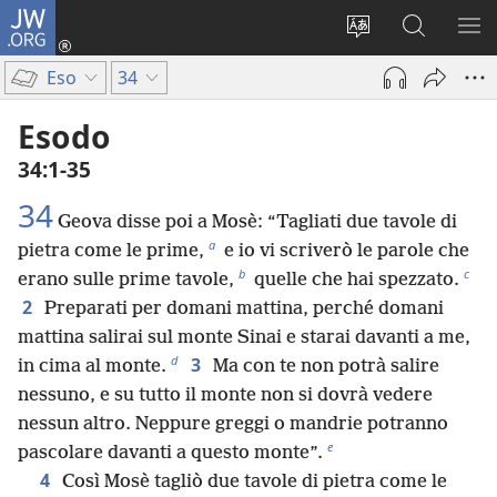
JW.ORG
Accedi
(apre
Modificare
Cerca
MO
una
la
in
ME
Eso
34
nuova
lingua
JW.ORG
finestra)
del
Esodo
sito
34:1-35
34
Geova disse poi a Mosè: “Tagliati due tavole di
a
pietra come le prime,
e io vi scriverò le parole che
b
c
erano sulle prime tavole,
quelle che hai spezzato.
2
Preparati per domani mattina, perché domani
mattina salirai sul monte Sinai e starai davanti a me,
d
3
in cima al monte.
Ma con te non potrà salire
nessuno, e su tutto il monte non si dovrà vedere
nessun altro. Neppure greggi o mandrie potranno
e
pascolare davanti a questo monte”.
4
Così Mosè tagliò due tavole di pietra come le