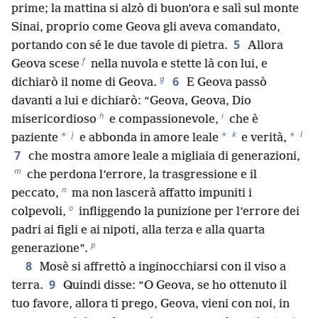
prime; la mattina si alzò di buon’ora e salì sul monte
Sinai, proprio come Geova gli aveva comandato,
5
portando con sé le due tavole di pietra.
Allora
f
Geova scese
nella nuvola e stette là con lui, e
g
6
dichiarò il nome di Geova.
E Geova passò
davanti a lui e dichiarò: “Geova, Geova, Dio
h
i
misericordioso
e compassionevole,
che è
j
k
l
*
*
*
paziente
e abbonda in amore leale
e verità,
7
che mostra amore leale a migliaia di generazioni,
m
che perdona l’errore, la trasgressione e il
n
peccato,
ma non lascerà affatto impuniti i
o
colpevoli,
infliggendo la punizione per l’errore dei
padri ai figli e ai nipoti, alla terza e alla quarta
p
generazione”.
8
Mosè si affrettò a inginocchiarsi con il viso a
9
terra.
Quindi disse: “O Geova, se ho ottenuto il
tuo favore, allora ti prego, Geova, vieni con noi, in