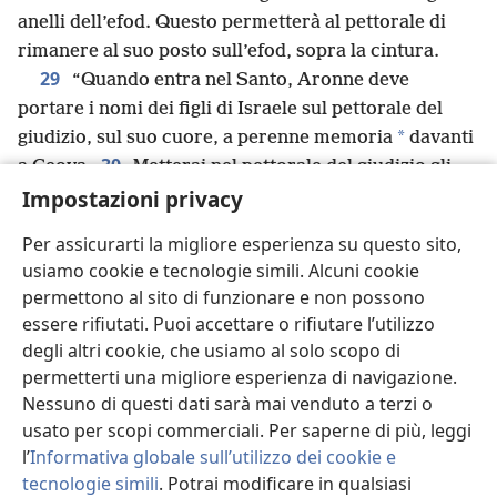
anelli dell’efod. Questo permetterà al pettorale di
rimanere al suo posto sull’efod, sopra la cintura.
29
“Quando entra nel Santo, Aronne deve
portare i nomi dei figli di Israele sul pettorale del
*
giudizio, sul suo cuore, a perenne memoria
davanti
30
a Geova.
Metterai nel pettorale del giudizio gli
z
*
Impostazioni privacy
Urìm e i Tummìm:
dovranno stare sul cuore di
Aronne quando entra davanti a Geova, e Aronne
Per assicurarti la migliore esperienza su questo sito,
deve sempre portare sul suo cuore davanti a Geova
usiamo cookie e tecnologie simili. Alcuni cookie
gli strumenti per giudicare gli israeliti.
permettono al sito di funzionare e non possono
31
“Farai il manto senza maniche dell’efod
essere rifiutati. Puoi accettare o rifiutare l’utilizzo
a
32
interamente di filo blu.
Avrà un’apertura in
degli altri cookie, che usiamo al solo scopo di
*
alto,
nel mezzo. L’apertura dovrà avere un bordo
permetterti una migliore esperienza di navigazione.
tutt’intorno realizzato da un tessitore. Dovrà essere
Nessuno di questi dati sarà mai venduto a terzi o
*
come l’apertura di una corazza,
in modo che non si
usato per scopi commerciali. Per saperne di più, leggi
33
strappi.
Sull’intera lunghezza dell’orlo farai
l’
Informativa globale sull’utilizzo dei cookie e
tecnologie simili
. Potrai modificare in qualsiasi
melagrane di filo blu, lana color porpora e filo