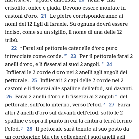
*
fila
lèshem
,
agata e ametista;
nella 4ª fila
crisolito, onice e giada. Devono essere montate in
21
castoni d’oro.
Le pietre corrisponderanno ai
nomi dei 12 figli di Israele. Su ognuna dovrà essere
inciso, come su un sigillo, il nome di una delle 12
tribù.
22
“Farai sul pettorale catenelle d’oro puro
w
23
intrecciate come corde.
Per il pettorale farai 2
24
*
anelli d’oro, e li fisserai ai suoi 2 angoli.
Infilerai le 2 corde d’oro nei 2 anelli agli angoli del
25
pettorale.
Infilerai i 2 capi delle 2 corde nei 2
castoni e li fisserai alle spalline dell’efod, sul davanti.
26
*
Farai 2 anelli d’oro e li fisserai ai 2 angoli
del
x
27
pettorale, sull’orlo interno, verso l’efod.
Farai
altri 2 anelli d’oro sul davanti dell’efod, sotto le 2
spalline e sopra il punto in cui la cintura terrà fermo
y
28
l’efod.
Il pettorale sarà tenuto al suo posto da
un cordoncino blu che collegherà i suoi anelli agli