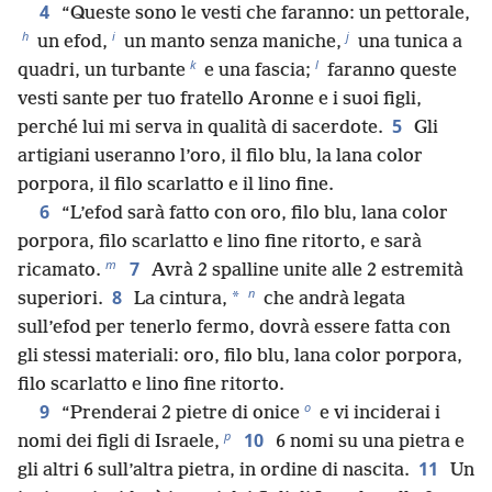
4
“Queste sono le vesti che faranno: un pettorale,
h
i
j
un efod,
un manto senza maniche,
una tunica a
k
l
quadri, un turbante
e una fascia;
faranno queste
vesti sante per tuo fratello Aronne e i suoi figli,
5
perché lui mi serva in qualità di sacerdote.
Gli
artigiani useranno l’oro, il filo blu, la lana color
porpora, il filo scarlatto e il lino fine.
6
“L’efod sarà fatto con oro, filo blu, lana color
porpora, filo scarlatto e lino fine ritorto, e sarà
m
7
ricamato.
Avrà 2 spalline unite alle 2 estremità
n
8
*
superiori.
La cintura,
che andrà legata
sull’efod per tenerlo fermo, dovrà essere fatta con
gli stessi materiali: oro, filo blu, lana color porpora,
filo scarlatto e lino fine ritorto.
o
9
“Prenderai 2 pietre di onice
e vi inciderai i
p
10
nomi dei figli di Israele,
6 nomi su una pietra e
11
gli altri 6 sull’altra pietra, in ordine di nascita.
Un