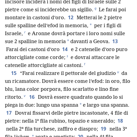
incisore inciderà i nomi dei figli di Israele sulle 2
q
pietre come si inciderebbe un sigillo.
Le farai poi
12
montare in castoni d’oro.
Metterai le 2 pietre
*
sulle spalline dell’efod in memoria,
per i figli di
r
Israele,
e Aronne dovrà portare i loro nomi sulle
13
*
sue 2 spalline in memoria
davanti a Geova.
14
Farai dei castoni d’oro
e 2 catenelle d’oro puro
s
attorcigliate come corde;
e dovrai attaccare le
t
catenelle attorcigliate ai castoni.
u
15
“Farai realizzare il pettorale del giudizio
da
un ricamatore. Dovrà essere come l’efod: in oro, filo
blu, lana color porpora, filo scarlatto e lino fine
v
16
ritorto.
Dovrà essere quadrato quando lo si
*
piega in due: lungo una spanna
e largo una spanna.
17
Dovrai fissarvi delle pietre incastonate, 4 file di
18
pietre: nella 1ª fila rubino, topazio e smeraldo;
19
nella 2ª fila turchese, zaffiro e diaspro;
nella 3ª
20