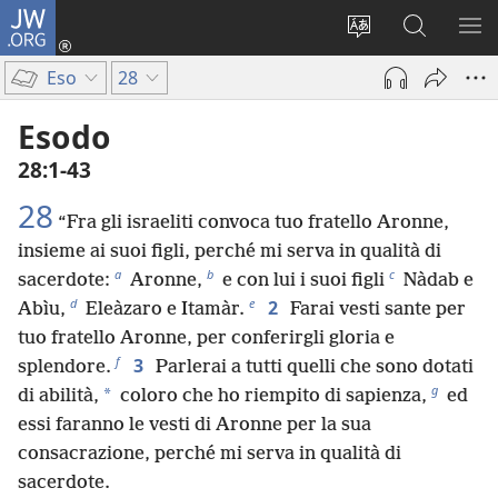
JW.ORG
Accedi
(apre
Modificare
Cerca
MO
una
la
in
ME
Eso
28
nuova
lingua
JW.ORG
finestra)
del
Esodo
sito
28:1-43
28
“Fra gli israeliti convoca tuo fratello Aronne,
insieme ai suoi figli, perché mi serva in qualità di
a
b
c
sacerdote:
Aronne,
e con lui i suoi figli
Nàdab e
d
e
2
Abìu,
Eleàzaro e Itamàr.
Farai vesti sante per
tuo fratello Aronne, per conferirgli gloria e
f
3
splendore.
Parlerai a tutti quelli che sono dotati
g
*
di abilità,
coloro che ho riempito di sapienza,
ed
essi faranno le vesti di Aronne per la sua
consacrazione, perché mi serva in qualità di
sacerdote.