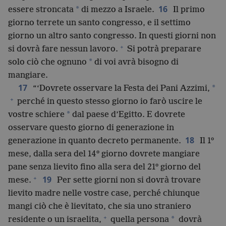
16
*
essere stroncata
di mezzo a Israele.
Il primo
giorno terrete un santo congresso, e il settimo
giorno un altro santo congresso. In questi giorni non
+
si dovrà fare nessun lavoro.
Si potrà preparare
*
solo ciò che ognuno
di voi avrà bisogno di
mangiare.
17
*
“‘Dovrete osservare la Festa dei Pani Azzimi,
+
perché in questo stesso giorno io farò uscire le
*
vostre schiere
dal paese d’Egitto. E dovrete
osservare questo giorno di generazione in
18
generazione in quanto decreto permanente.
Il 1º
mese, dalla sera del 14º giorno dovrete mangiare
pane senza lievito fino alla sera del 21º giorno del
+
19
mese.
Per sette giorni non si dovrà trovare
lievito madre nelle vostre case, perché chiunque
mangi ciò che è lievitato, che sia uno straniero
+
*
residente o un israelita,
quella persona
dovrà