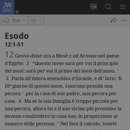
JW.ORG
Accedi
(apre
Modificare
Cerca
MO
una
la
in
ME
Eso
12
nuova
lingua
JW.ORG
finestra)
del
Esodo
sito
12:1-51
12
Geova disse ora a Mosè e ad Aronne nel paese
2
d’Egitto:
“Questo mese sarà per voi il principio
+
dei mesi: sarà per voi il primo dei mesi dell’anno.
3
Parla all’intera assemblea d’Israele, e di’ loro: ‘Il
10º giorno di questo mese, ciascuno prenda una
+
pecora
per la casa di suo padre, una pecora per
4
casa.
Ma se la sua famiglia è troppo piccola per
una pecora, allora lui e il suo vicino più prossimo la
devono condividere in casa sua, in proporzione al
*
numero delle persone.
Nel fare il calcolo, tenete