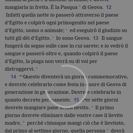
12
*
mangiarla in fretta. È la Pasqua
di Geova.
Infatti quella notte io passerò attraverso il paese
d’Egitto e colpirò ogni primogenito nel paese
+
d’Egitto, uomo o animale;
ed eseguirò il giudizio su
+
13
tutti gli dèi d’Egitto.
Io sono Geova.
Il sangue
fungerà da segno sulle case in cui sarete; e io vedrò il
sangue e passerò oltre e, quando colpirò il paese
d’Egitto, la piaga non verrà su di voi per
+
distruggervi.
14
“‘Questo diventerà un giorno commemorativo,
e dovrete celebrarlo come festa in onore di Geova di
generazione in generazione. Dovrete celebrarlo in
15
quanto decreto permanente.
Per sette giorni
+
dovrete mangiare pane senza lievito.
Il primo
giorno dovrete eliminare dalle vostre case il lievito
*
madre,
perché chiunque mangi ciò che è lievitato,
*
dal primo al settimo giorno, quella persona
dovrà