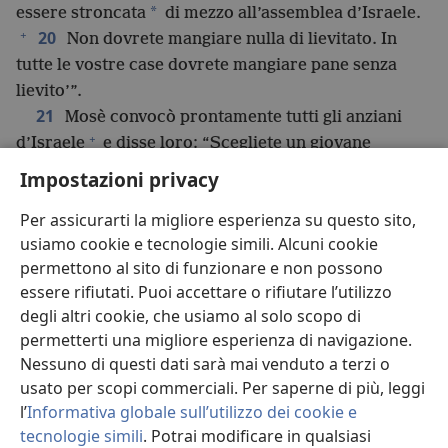
*
essere stroncata
di mezzo all’assemblea d’Israele.
+
20
Non dovrete mangiare nulla di lievitato. In
tutte le vostre case dovrete mangiare pane senza
lievito’”.
21
Mosè convocò prontamente tutti gli anziani
+
d’Israele
e disse loro: “Scegliete un giovane
*
animale
per ognuna delle vostre famiglie e scannate
Impostazioni privacy
22
il sacrificio pasquale.
Poi dovete intingere un
Per assicurarti la migliore esperienza su questo sito,
mazzo d’issopo nel sangue raccolto in un catino e
usiamo cookie e tecnologie simili. Alcuni cookie
segnare con il sangue l’architrave e i due stipiti della
permettono al sito di funzionare e non possono
porta; e nessuno di voi deve uscire dall’ingresso
essere rifiutati. Puoi accettare o rifiutare l’utilizzo
23
della sua casa fino al mattino.
Così, quando
degli altri cookie, che usiamo al solo scopo di
Geova passerà per colpire gli egiziani e vedrà il
permetterti una migliore esperienza di navigazione.
sangue sull’architrave e sui due stipiti della porta,
Nessuno di questi dati sarà mai venduto a terzi o
Geova certamente passerà oltre l’ingresso e non
usato per scopi commerciali. Per saperne di più, leggi
*
permetterà che la piaga della morte
entri nelle
l’
Informativa globale sull’utilizzo dei cookie e
+
vostre case.
tecnologie simili
. Potrai modificare in qualsiasi