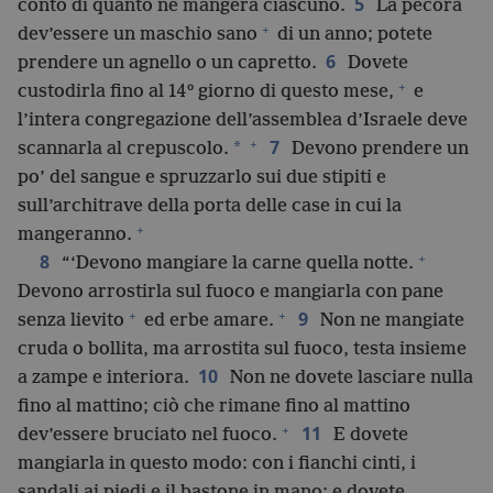
5
conto di quanto ne mangerà ciascuno.
La pecora
+
dev’essere un maschio sano
di un anno; potete
6
prendere un agnello o un capretto.
Dovete
+
custodirla fino al 14º giorno di questo mese,
e
l’intera congregazione dell’assemblea d’Israele deve
+
7
*
scannarla al crepuscolo.
Devono prendere un
po’ del sangue e spruzzarlo sui due stipiti e
sull’architrave della porta delle case in cui la
+
mangeranno.
+
8
“‘Devono mangiare la carne quella notte.
Devono arrostirla sul fuoco e mangiarla con pane
+
+
9
senza lievito
ed erbe amare.
Non ne mangiate
cruda o bollita, ma arrostita sul fuoco, testa insieme
10
a zampe e interiora.
Non ne dovete lasciare nulla
fino al mattino; ciò che rimane fino al mattino
+
11
dev’essere bruciato nel fuoco.
E dovete
mangiarla in questo modo: con i fianchi cinti, i
sandali ai piedi e il bastone in mano; e dovete