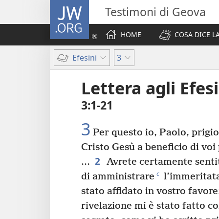
JW.ORG
Testimoni di Geova
HOME
COSA DICE LA
Efesini
3
Lettera agli Efesi
3:1-21
3
Per questo io, Paolo, prigi
Cristo Gesù a beneficio di voi
2
.⁠.⁠.
Avrete certamente sentit
c
di amministrare
l’immeritata
stato affidato in vostro favore
rivelazione mi è stato fatto co