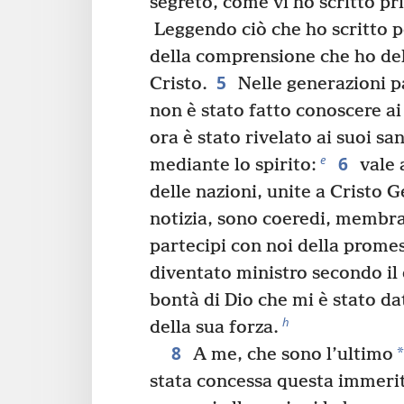
segreto, come vi ho scritto p
Leggendo ciò che ho scritto p
della comprensione che ho del
5
Cristo.
Nelle generazioni p
non è stato fatto conoscere ai
ora è stato rivelato ai suoi san
6
e
mediante lo spirito:
vale 
delle nazioni, unite a Cristo G
notizia, sono coeredi, membra
partecipi con noi della prome
diventato ministro secondo il
bontà di Dio che mi è stato da
h
della sua forza.
8
*
A me, che sono l’ultimo
stata concessa questa immeri