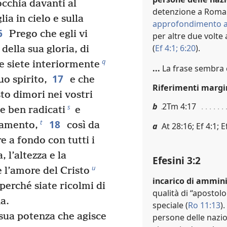
cchia davanti al
detenzione a Roma (5
ia in cielo e sulla
approfondimento a
6
Prego che egli vi
per altre due volte
(
Ef 4:1;
6:20
).
della sua gloria, di
q
e siete interiormente
...
La frase sembra 
17
uo spirito,
e che
Riferimenti margi
sto dimori nei vostri
b
2Tm 4:17
s
e ben radicati
e
18
t
damento,
così da
a
At 28:16; Ef 4:1; E
 a fondo con tutti i
, l’altezza e la
Efesini 3:2
u
 l’amore del Cristo
incarico di ammini
perché siate ricolmi di
qualità di “apostolo
a.
speciale (
Ro 11:13
)
 sua potenza che agisce
persone delle nazion