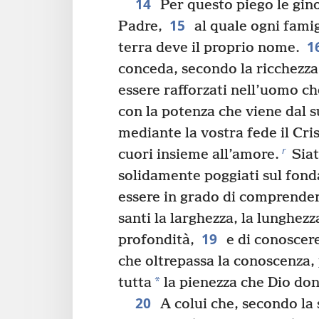
14
Per questo piego le gino
15
Padre,
al quale ogni famigl
1
terra deve il proprio nome.
conceda, secondo la ricchezza 
essere rafforzati nell’uomo ch
con la potenza che viene dal s
mediante la vostra fede il Cri
r
cuori insieme all’amore.
Siat
solidamente poggiati sul fon
essere in grado di comprendere
santi la larghezza, la lunghezza
19
profondità,
e di conoscere
che oltrepassa la conoscenza, 
*
tutta
la pienezza che Dio don
20
A colui che, secondo la