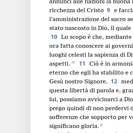
annunci alle nazioni la buona 
9
ricchezza del Cristo
e facci
l’amministrazione del sacro s
stato nascosto in Dio, il quale
10
Lo scopo è che, mediante 
ora fatta conoscere ai governi 
luoghi celesti la sapienza di D
11
m
aspetti.
Ciò è in armonia
eterno che egli ha stabilito e 
12
Gesù nostro Signore,
medi
questa libertà di parola e, gra
lui, possiamo avvicinarci a Di
prego quindi di non perdervi 
sofferenze che sopporto per v
p
significano gloria.