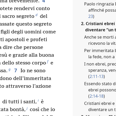
4
rima brevemente.
Paolo ringrazia 
otete rendervi conto
affinché possa
d
23
)
 sacro segreto
del
2. Cristiani ebre
assate questo segreto
diventare “un 
 figli degli uomini come
Anche se morti a 
ti apostoli e profeti
ricevono la vi
a dire che persone
Per immeritata b
esù e grazie alla buona
la fede, non a
f
 dello stesso corpo
e
I non ebrei, pr
7
g
speranza, veng
ssa.
Io ne sono
(
2:11-13
)
 dono dell’immeritata
Essendo stato di
to attraverso l’azione
ebrei possono
(
2:14-18
)
i
di tutti i santi,
è
Cristiani ebrei 
j
diventare un t
tata bontà,
così che io