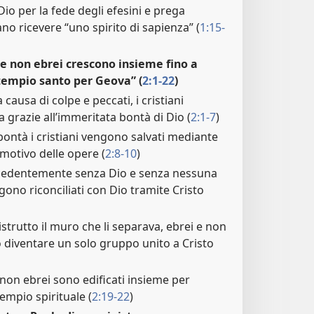
Dio per la fede degli efesini e prega
no ricevere “uno spirito di sapienza” (
1:15-
i e non ebrei crescono insieme fino a
tempio santo per Geova” (
2:1-22
)
causa di colpe e peccati, i cristiani
ta grazie all’immeritata bontà di Dio (
2:1-7
)
ontà i cristiani vengono salvati mediante
 motivo delle opere (
2:8-10
)
ecedentemente senza Dio e senza nessuna
ono riconciliati con Dio tramite Cristo
strutto il muro che li separava, ebrei e non
 diventare un solo gruppo unito a Cristo
e non ebrei sono edificati insieme per
empio spirituale (
2:19-22
)