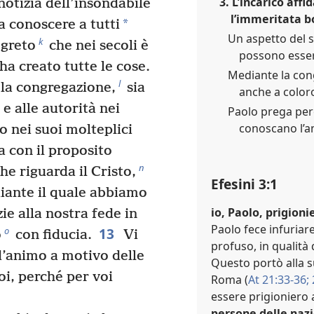
3. L’incarico aff
notizia dell’insondabile
l’immeritata bo
*
a conoscere a tutti
Un aspetto del s
k
egreto
che nei secoli è
possono essere
 ha creato tutte le cose.
Mediante la cong
l
la congregazione,
sia
anche a coloro
e alle autorità nei
Paolo prega per
conoscano l’am
io nei suoi molteplici
 con il proposito
n
che riguarda il Cristo,
Efesini 3:1
ante il quale abbiamo
io, Paolo, prigion
zie alla nostra fede in
Paolo fece infuriare
13
o
o
con fiducia.
Vi
profuso, in qualità 
d’animo a motivo delle
Questo portò alla s
oi, perché per voi
Roma (
At 21:33-36;
essere prigioniero 
persone delle nazi