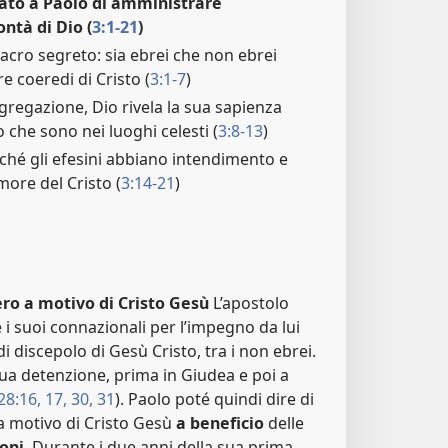
idato a Paolo di amministrare
ntà di Dio (
3:1-21
)
acro segreto: sia ebrei che non ebrei
 coeredi di Cristo (
3:1-7
)
regazione, Dio rivela la sua sapienza
 che sono nei luoghi celesti (
3:8-13
)
ché gli efesini abbiano intendimento e
ore del Cristo (
3:14-21
)
iero a motivo di Cristo Gesù
L’apostolo
 i suoi connazionali per l’impegno da lui
di discepolo di Gesù Cristo, tra i non ebrei.
ua detenzione, prima in Giudea e poi a
28:16, 17,
30, 31
). Paolo poté quindi dire di
a motivo di Cristo Gesù
a beneficio
delle
oni
. Durante i due anni della sua prima