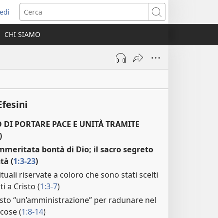
edi
pre
Cerca
a
CHI SIAMO
ova
nestra)
fesini
 DI PORTARE PACE E UNITÀ TRAMITE
)
immeritata bontà di Dio; il sacro segreto
tà (
1:3-23
)
tuali riservate a coloro che sono stati scelti
i a Cristo (
1:3-7
)
osto “un’amministrazione” per radunare nel
 cose (
1:8-14
)