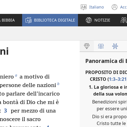
Italiano
Acc
Seleziona
(a
la
un
 BIBBIA
BIBLIOTECA DIGITALE
NOTIZIE
lingua
nu
fi
ni
Panoramica di E
PROPOSITO DI DIO
a
oniero
a motivo di
CRISTO (
1:3–3:21
b
 persone delle nazioni
1. La gloriosa e 
della sua volon
o parlare dell’incarico
Benedizioni spiri
 bontà di Dio che mi è
per essere unit
3
:
per mezzo di una
Dio si era prop
noscere il sacro
Cristo tutte le