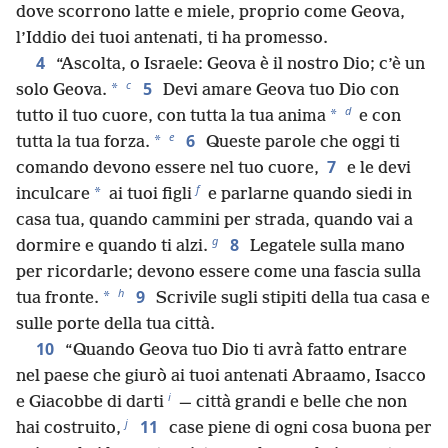
dove scorrono latte e miele, proprio come Geova,
l’Iddio dei tuoi antenati, ti ha promesso.
4
“Ascolta, o Israele: Geova è il nostro Dio; c’è un
c
5
*
solo Geova.
Devi amare Geova tuo Dio con
d
*
tutto il tuo cuore, con tutta la tua anima
e con
e
6
*
tutta la tua forza.
Queste parole che oggi ti
7
comando devono essere nel tuo cuore,
e le devi
f
*
inculcare
ai tuoi figli
e parlarne quando siedi in
casa tua, quando cammini per strada, quando vai a
g
8
dormire e quando ti alzi.
Legatele sulla mano
per ricordarle; devono essere come una fascia sulla
h
9
*
tua fronte.
Scrivile sugli stipiti della tua casa e
sulle porte della tua città.
10
“Quando Geova tuo Dio ti avrà fatto entrare
nel paese che giurò ai tuoi antenati Abraamo, Isacco
i
e Giacobbe di darti
— città grandi e belle che non
j
11
hai costruito,
case piene di ogni cosa buona per