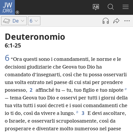
JW.ORG
Accedi
(apre
Modificare
Cerca
MO
una
la
in
ME
De
6
nuova
lingua
JW.ORG
finestra)
del
Deuteronomio
sito
6:1-25
6
“Ora questi sono i comandamenti, le norme e le
decisioni giudiziarie che Geova tuo Dio ha
comandato d’insegnarti, così che tu possa osservarli
una volta entrato nel paese di cui stai per prendere
a
2
possesso,
affinché tu — tu, tuo figlio e tuo nipote
— tema Geova tuo Dio e osservi per tutti i giorni della
tua vita tutti i suoi decreti e i suoi comandamenti che
b
3
io ti do, così da vivere a lungo.
E devi ascoltare,
o Israele, e osservarli scrupolosamente, così da
prosperare e diventare molto numeroso nel paese