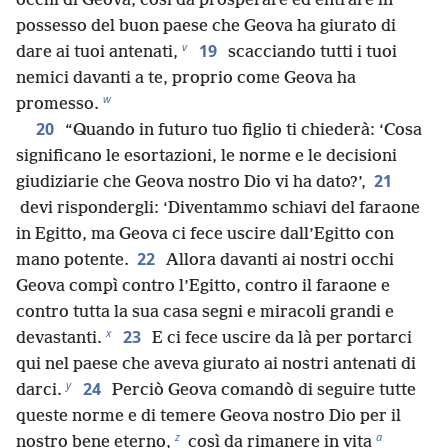
occhi di Geova, così da prosperare ed entrare in
possesso del buon paese che Geova ha giurato di
v
19
dare ai tuoi antenati,
scacciando tutti i tuoi
nemici davanti a te, proprio come Geova ha
w
promesso.
20
“Quando in futuro tuo figlio ti chiederà: ‘Cosa
significano le esortazioni, le norme e le decisioni
21
giudiziarie che Geova nostro Dio vi ha dato?’,
devi rispondergli: ‘Diventammo schiavi del faraone
in Egitto, ma Geova ci fece uscire dall’Egitto con
22
mano potente.
Allora davanti ai nostri occhi
Geova compì contro l’Egitto, contro il faraone e
contro tutta la sua casa segni e miracoli grandi e
x
23
devastanti.
E ci fece uscire da là per portarci
qui nel paese che aveva giurato ai nostri antenati di
y
24
darci.
Perciò Geova comandò di seguire tutte
queste norme e di temere Geova nostro Dio per il
z
a
nostro bene eterno,
così da rimanere in vita