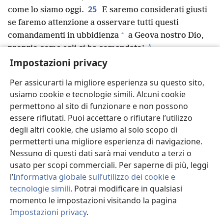
25
come lo siamo oggi.
E saremo considerati giusti
se faremo attenzione a osservare tutti questi
*
comandamenti in ubbidienza
a Geova nostro Dio,
b
proprio come egli ci ha comandato’.
Impostazioni privacy
Per assicurarti la migliore esperienza su questo sito,
Precedente
Successivo
usiamo cookie e tecnologie simili. Alcuni cookie
permettono al sito di funzionare e non possono
essere rifiutati. Puoi accettare o rifiutare l’utilizzo
degli altri cookie, che usiamo al solo scopo di
Copyright per questa pubblicazione
permetterti una migliore esperienza di navigazione.
Copyright
©
2026
Watch Tower Bible and Tract Society of
Nessuno di questi dati sarà mai venduto a terzi o
Pennsylvania.
usato per scopi commerciali. Per saperne di più, leggi
CONDIZIONI D’USO
|
INFORMATIVA SULLA PRIVACY
|
l’
Informativa globale sull’utilizzo dei cookie e
IMPOSTAZIONI PRIVACY
tecnologie simili
. Potrai modificare in qualsiasi
momento le impostazioni visitando la pagina
Impostazioni privacy
.
Ri