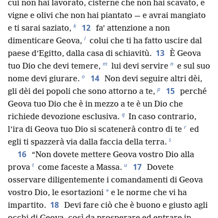
cui non hai lavorato, cisterne che non hai scavato, e
vigne e olivi che non hai piantato — e avrai mangiato
k
12
e ti sarai saziato,
fa’ attenzione a non
l
dimenticare Geova,
colui che ti ha fatto uscire dal
13
paese d’Egitto, dalla casa di schiavitù.
È Geova
m
n
tuo Dio che devi temere,
lui devi servire
e sul suo
o
14
nome devi giurare.
Non devi seguire altri dèi,
p
15
gli dèi dei popoli che sono attorno a te,
perché
Geova tuo Dio che è in mezzo a te è un Dio che
q
richiede devozione esclusiva.
In caso contrario,
r
l’ira di Geova tuo Dio si scatenerà contro di te
ed
s
egli ti spazzerà via dalla faccia della terra.
16
“Non dovete mettere Geova vostro Dio alla
t
u
17
prova
come faceste a Massa.
Dovete
osservare diligentemente i comandamenti di Geova
*
vostro Dio, le esortazioni
e le norme che vi ha
18
impartito.
Devi fare ciò che è buono e giusto agli