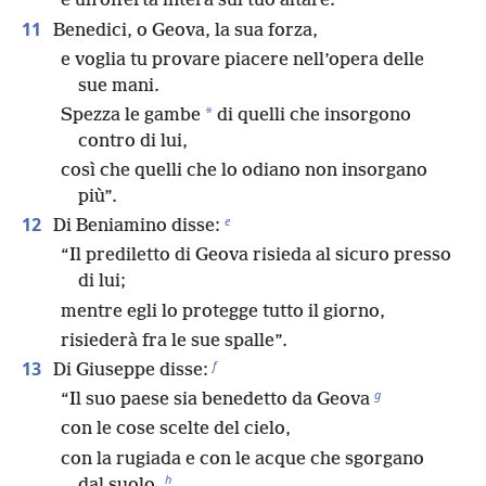
e un’offerta intera sul tuo altare.
11
Benedici, o Geova, la sua forza,
e voglia tu provare piacere nell’opera delle
sue mani.
*
Spezza le gambe
di quelli che insorgono
contro di lui,
così che quelli che lo odiano non insorgano
più”.
e
12
Di Beniamino disse:
“Il prediletto di Geova risieda al sicuro presso
di lui;
mentre egli lo protegge tutto il giorno,
risiederà fra le sue spalle”.
f
13
Di Giuseppe disse:
g
“Il suo paese sia benedetto da Geova
con le cose scelte del cielo,
con la rugiada e con le acque che sgorgano
h
dal suolo,