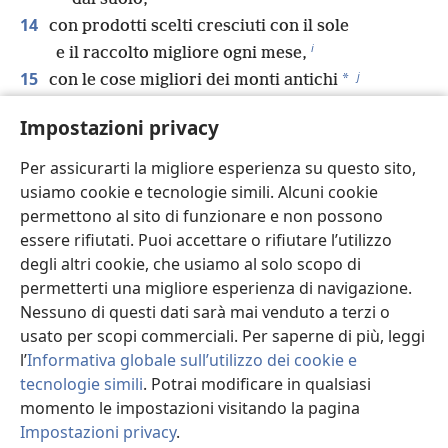
14
con prodotti scelti cresciuti con il sole
i
e il raccolto migliore ogni mese,
j
15
*
con le cose migliori dei monti antichi
e le cose scelte dei colli eterni,
Impostazioni privacy
16
con le cose scelte della terra e ciò che essa
k
produce,
Per assicurarti la migliore esperienza su questo sito,
e con l’approvazione di Colui che risiede nel
usiamo cookie e tecnologie simili. Alcuni cookie
l
roveto.
permettono al sito di funzionare e non possono
Vengano sulla testa di Giuseppe,
essere rifiutati. Puoi accettare o rifiutare l’utilizzo
degli altri cookie, che usiamo al solo scopo di
sulla sommità del capo di colui che fu scelto
m
permetterti una migliore esperienza di navigazione.
tra i suoi fratelli.
Nessuno di questi dati sarà mai venduto a terzi o
17
Il suo splendore è come quello di un toro
usato per scopi commerciali. Per saperne di più, leggi
primogenito,
l’
Informativa globale sull’utilizzo dei cookie e
e le sue corna sono le corna di un toro
tecnologie simili
. Potrai modificare in qualsiasi
selvatico.
momento le impostazioni visitando la pagina
*
Con esse spingerà
i popoli,
Impostazioni privacy
.
Ri
tutti insieme, fino alle estremità della terra.