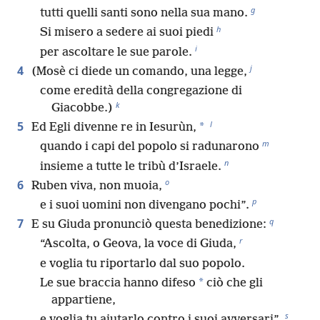
g
tutti quelli santi sono nella sua mano.
h
Si misero a sedere ai suoi piedi
i
per ascoltare le sue parole.
j
4
(Mosè ci diede un comando, una legge,
come eredità della congregazione di
k
Giacobbe.)
l
5
*
Ed Egli divenne re in Iesurùn,
m
quando i capi del popolo si radunarono
n
insieme a tutte le tribù d’Israele.
o
6
Ruben viva, non muoia,
p
e i suoi uomini non divengano pochi”.
q
7
E su Giuda pronunciò questa benedizione:
r
“Ascolta, o Geova, la voce di Giuda,
e voglia tu riportarlo dal suo popolo.
*
Le sue braccia hanno difeso
ciò che gli
appartiene,
s
e voglia tu aiutarlo contro i suoi avversari”.