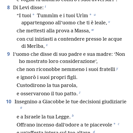
t
8
Di Levi disse:
u
*
*
“I tuoi
Tummìm e i tuoi Urìm
v
appartengono all’uomo che ti è leale,
w
che mettesti alla prova a Massa,
con cui iniziasti a contendere presso le acque
x
di Merìba,
9
l’uomo che disse di suo padre e sua madre: ‘Non
ho mostrato loro considerazione’,
y
che non riconobbe nemmeno i suoi fratelli
e ignorò i suoi propri figli.
Custodirono la tua parola,
z
e osservarono il tuo patto.
10
Insegnino a Giacobbe le tue decisioni giudiziarie
a
b
e a Israele la tua Legge.
c
*
Offrano incenso dall’odore a te piacevole
d