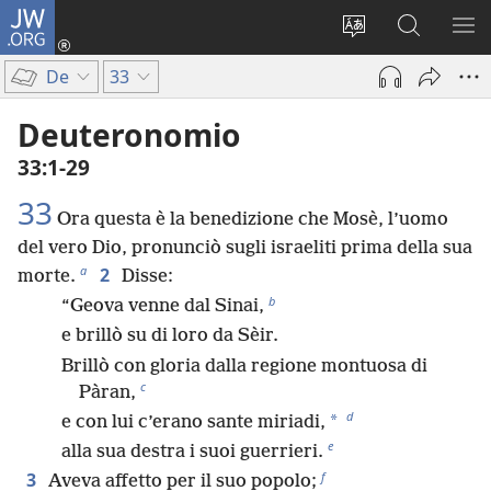
JW.ORG
Accedi
(apre
Modificare
Cerca
MO
una
la
in
ME
De
33
nuova
lingua
JW.ORG
finestra)
del
Deuteronomio
sito
33:1-29
33
Ora questa è la benedizione che Mosè, l’uomo
del vero Dio, pronunciò sugli israeliti prima della sua
a
2
morte.
Disse:
b
“Geova venne dal Sinai,
e brillò su di loro da Sèir.
Brillò con gloria dalla regione montuosa di
c
Pàran,
d
*
e con lui c’erano sante miriadi,
e
alla sua destra i suoi guerrieri.
f
3
Aveva affetto per il suo popolo;