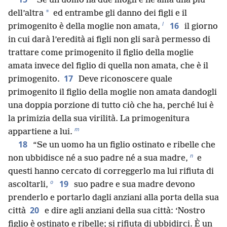
“Se un uomo ha due mogli e ne ama una più
*
dell’altra
ed entrambe gli danno dei figli e il
l
16
primogenito è della moglie non amata,
il giorno
in cui darà l’eredità ai figli non gli sarà permesso di
trattare come primogenito il figlio della moglie
amata invece del figlio di quella non amata, che è il
17
primogenito.
Deve riconoscere quale
primogenito il figlio della moglie non amata dandogli
una doppia porzione di tutto ciò che ha, perché lui è
la primizia della sua virilità. La primogenitura
m
appartiene a lui.
18
“Se un uomo ha un figlio ostinato e ribelle che
n
non ubbidisce né a suo padre né a sua madre,
e
questi hanno cercato di correggerlo ma lui rifiuta di
o
19
ascoltarli,
suo padre e sua madre devono
prenderlo e portarlo dagli anziani alla porta della sua
20
città
e dire agli anziani della sua città: ‘Nostro
figlio è ostinato e ribelle; si rifiuta di ubbidirci. È un