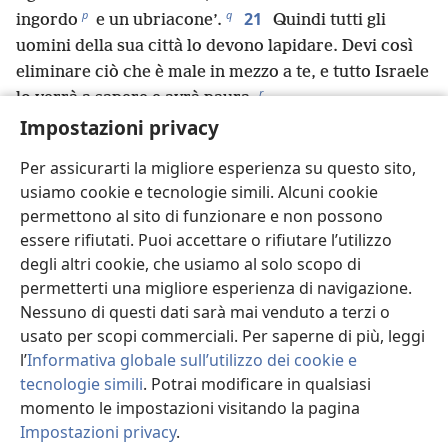
p
q
21
ingordo
e un ubriacone’.
Quindi tutti gli
uomini della sua città lo devono lapidare. Devi così
eliminare ciò che è male in mezzo a te, e tutto Israele
r
lo verrà a sapere e avrà paura.
22
Impostazioni privacy
“Se un uomo ha commesso un peccato per il
quale è prevista la pena di morte ed è stato messo a
Per assicurarti la migliore esperienza su questo sito,
s
t
23
morte
e tu l’hai appeso a un palo,
il suo
usiamo cookie e tecnologie simili. Alcuni cookie
cadavere non deve restare sul palo per tutta la notte.
permettono al sito di funzionare e non possono
u
Devi assolutamente seppellirlo quello stesso
essere rifiutati. Puoi accettare o rifiutare l’utilizzo
giorno, perché chi è appeso è qualcosa di maledetto
degli altri cookie, che usiamo al solo scopo di
v
da Dio,
e non devi contaminare il paese che Geova
permetterti una migliore esperienza di navigazione.
w
tuo Dio sta per darti in eredità.
Nessuno di questi dati sarà mai venduto a terzi o
usato per scopi commerciali. Per saperne di più, leggi
l’
Informativa globale sull’utilizzo dei cookie e
tecnologie simili
. Potrai modificare in qualsiasi
Precedente
Successivo
momento le impostazioni visitando la pagina
Impostazioni privacy
.
Ri