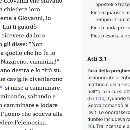
e Giovanni che stavano
apostoli e tras
 a chiedere loro
Pietro guarisce u
ieme a Giovanni, lo
tempio chiamata
Lui li guardò
Pietro parla press
Pietro esorta a pen
 ricevere da loro
gli disse: “Non
a quello che ho te lo
Atti 3:1
l Nazareno, cammina!”
l’ora della preghie
ano destra e lo tirò su.
pronunciate preghie
 sue caviglie diventarono
mattino e della sera
d
si mise a camminare;
nell’“ora in cui si o
mminando, saltando e
(
Lu 1:10
). Quando for
Geova comandò al re
ro camminare e lodare
leviti Lo onorassero
 l’uomo che sedeva alla
dubbio includeva l’
edere l’elemosina.
26
). Tra incenso e 