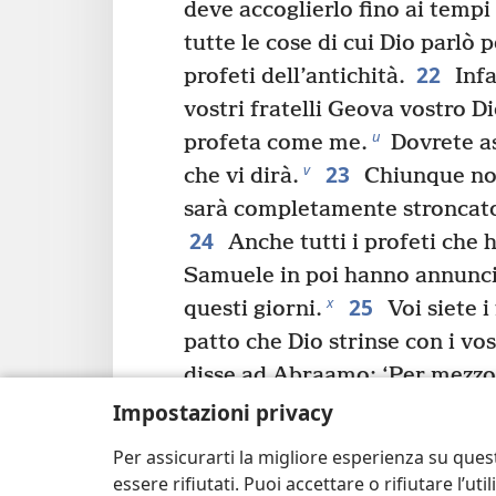
deve accoglierlo fino ai tempi 
tutte le cose di cui Dio parlò 
22
profeti dell’antichità.
Infa
vostri fratelli Geova vostro Di
u
profeta come me.
Dovrete as
23
v
che vi dirà.
Chiunque non
sarà completamente stroncato
24
Anche tutti i profeti che 
Samuele in poi hanno annunc
25
x
questi giorni.
Voi siete i 
patto che Dio strinse con i vos
disse ad Abraamo: ‘Per mezzo
tutte le famiglie della terra 
Impostazioni privacy
26
Dio, dopo aver suscitato il
Per assicurarti la migliore esperienza su ques
a
mandato prima di tutto a voi
essere rifiutati. Puoi accettare o rifiutare l’u