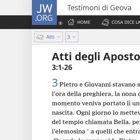
JW.ORG
Testimoni di Geova
HOME
COSA DICE LA
Atti
3
Atti degli Aposto
3:1-26
3
Pietro e Giovanni stavano 
l’ora della preghiera, la nona 
momento veniva portato lì un
nascita. Ogni giorno lo mettev
del tempio chiamata Bella, pe
*
l’elemosina
a quelli che entr