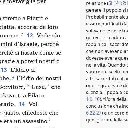
e e meraviglia per
relazione (
Sl 141:2;
R
genere il popolo si 
Probabilmente alcu
stretto a Pietro e
essere purificati da
efatta, accorse da loro
volevano essere tra
12
f
lomone.
Vedendo
generale lo adorav
rabbinica i sacerdoti
Uomini d’Israele, perché
che non avevano anc
erché ci fissate come se
dovesse avere ques
razie a poteri nostri o
nella vita. Quando tu
13
L’Iddio di
sacerdote scelto e
g
altri sacerdoti e il
bbe,
l’Iddio dei nostri
odore gradevole di
h
i
 Servitore,
Gesù,
che
silenzio il popolo 
 davanti a Pilato,
1:9, 10
). “L’ora del
14
erarlo.
Voi
conclusione che inc
6:22-27
) e un coro d
 giusto, chiedeste che
quel giorno della s
k
e era un assassino