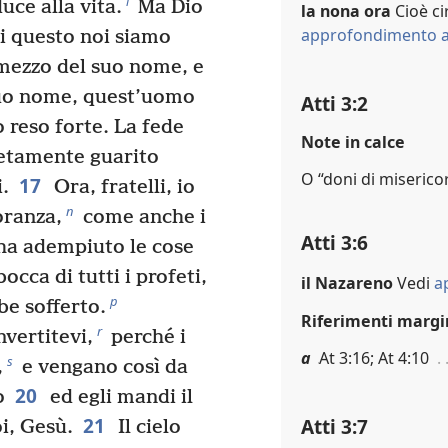
l
uce alla vita.
Ma Dio
la nona ora
Cioè ci
approfondimento a
di questo noi siamo
mezzo del suo nome, e
suo nome, quest’uomo
Atti 3:2
 reso forte. La fede
Note in calce
letamente guarito
O “doni di misericor
17
.
Ora, fratelli, io
n
oranza,
come anche i
Atti 3:6
ha adempiuto le cose
cca di tutti i profeti,
il Nazareno
Vedi
a
p
be sofferto.
Riferimenti margi
r
vertitevi,
perché i
a
At 3:16; At 4:10
s
,
e vengano così da
20
o
ed egli mandi il
21
Atti 3:7
oi, Gesù.
Il cielo