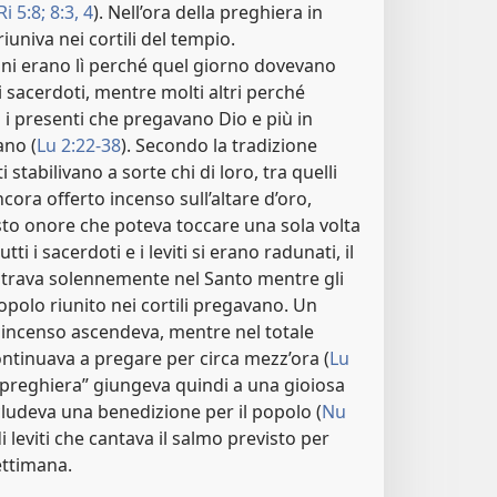
i 5:8;
8:3, 4
). Nell’ora della preghiera in
riuniva nei cortili del tempio.
ni erano lì perché quel giorno dovevano
i sacerdoti, mentre molti altri perché
 i presenti che pregavano Dio e più in
ano (
Lu 2:22-38
). Secondo la tradizione
 stabilivano a sorte chi di loro, tra quelli
ora offerto incenso sull’altare d’oro,
to onore che poteva toccare una sola volta
tti i sacerdoti e i leviti si erano radunati, il
ntrava solennemente nel Santo mentre gli
 popolo riunito nei cortili pregavano. Un
 incenso ascendeva, mentre nel totale
continuava a pregare per circa mezz’ora (
Lu
la preghiera” giungeva quindi a una gioiosa
ludeva una benedizione per il popolo (
Nu
i leviti che cantava il salmo previsto per
ettimana.