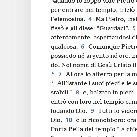
Quando lo zoppo vide Pietro 
per entrare nel tempio, iniziò
4
l’elemosina.
Ma Pietro, ins
5
fissò e gli disse: “Guardaci”.
attentamente, aspettandosi di
6
qualcosa.
Comunque Pietro 
possiedo né argento né oro, m
do. Nel nome di Gesù Cristo i
7
a
Allora lo afferrò per la m
b
All’istante i suoi piedi e le
8
c
stabili
e, balzato in piedi,
entrò con loro nel tempio ca
9
lodando Dio.
Tutti lo vide
10
Dio,
e lo riconobbero: era
e
Porta Bella del tempio
a chi