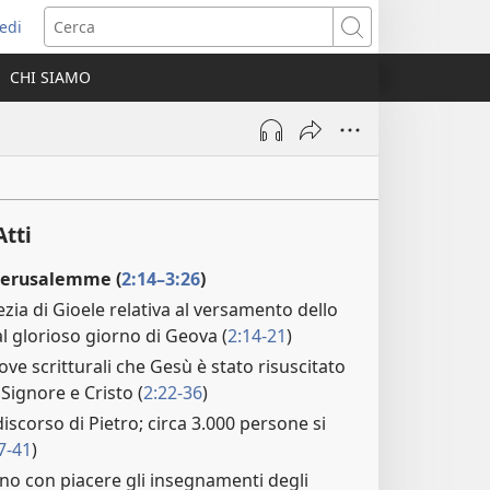
edi
pre
Cerca
a
CHI SIAMO
ova
nestra)
tti
Gerusalemme (
2:14–3:26
)
fezia di Gioele relativa al versamento dello
al glorioso giorno di Geova (
2:14-21
)
ove scritturali che Gesù è stato risuscitato
 Signore e Cristo (
2:22-36
)
 discorso di Pietro; circa 3.000 persone si
7-41
)
ano con piacere gli insegnamenti degli