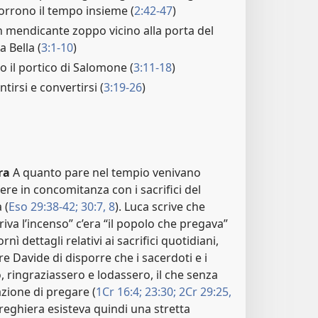
corrono il tempo insieme (
2:42-47
)
n mendicante zoppo vicino alla porta del
 Bella (
3:1-10
)
o il portico di Salomone (
3:11-18
)
tirsi e convertirsi (
3:19-26
)
ra
A quanto pare nel tempio venivano
re in concomitanza con i sacrifici del
 (
Eso 29:38-42;
30:7, 8
). Luca scrive che
ffriva l’incenso” c’era “il popolo che pregava”
nì dettagli relativi ai sacrifici quotidiani,
 Davide di disporre che i sacerdoti e i
, ringraziassero e lodassero, il che senza
azione di pregare (
1Cr 16:4;
23:30;
2Cr 29:25,
preghiera esisteva quindi una stretta