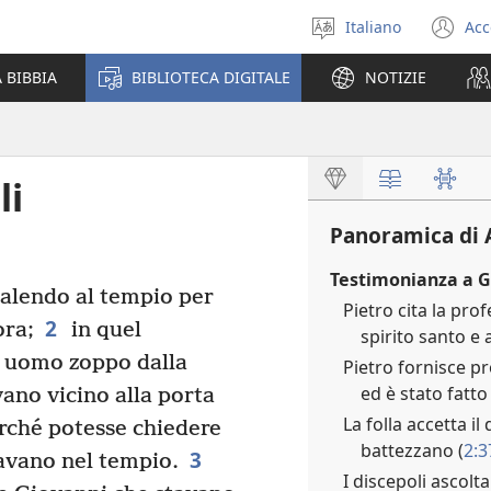
Italiano
Acc
Seleziona
(a
la
un
 BIBBIA
BIBLIOTECA DIGITALE
NOTIZIE
lingua
nu
fi
li
Panoramica di A
Testimonianza a 
salendo al tempio per
Pietro cita la pro
2
ora;
in quel
spirito santo e 
 uomo zoppo dalla
Pietro fornisce pr
ed è stato fatto
ano vicino alla porta
La folla accetta il
rché potesse chiedere
battezzano (
2:3
3
avano nel tempio.
I discepoli ascolt