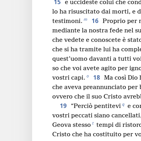
15
e uccideste colui che cond
lo ha risuscitato dai morti, e 
16
m
testimoni.
Proprio per 
mediante la nostra fede nel 
che vedete e conoscete è stato
che si ha tramite lui ha comp
quest’uomo davanti a tutti voi
so che voi avete agito per ign
18
o
vostri capi.
Ma così Dio 
che aveva preannunciato per bo
ovvero che il suo Cristo avreb
19
q
“Perciò pentitevi
e con
vostri peccati siano cancellati
t
Geova stesso
tempi di ristor
Cristo che ha costituito per v