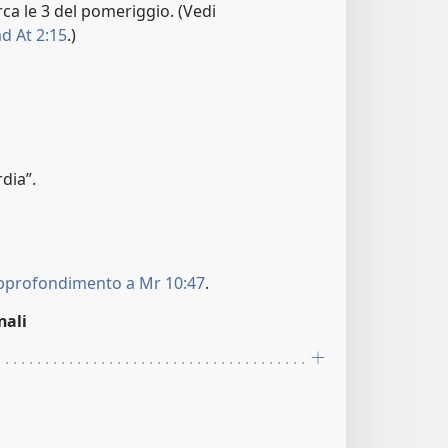
rca le 3 del pomeriggio. (Vedi
d At 2:15
.)
dia”.
pprofondimento a Mr 10:47
.
nali