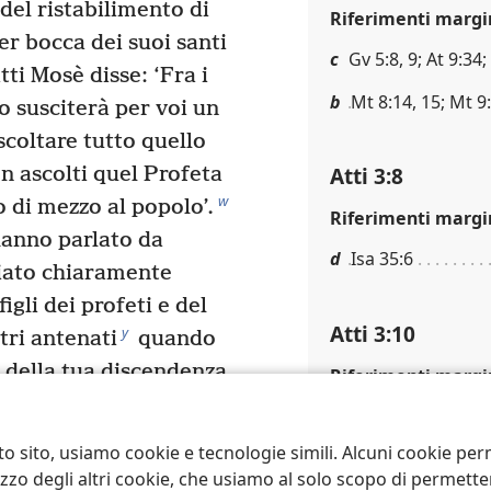
del ristabilimento di
Riferimenti margi
per bocca dei suoi santi
c
Gv 5:8, 9; At 9:34;
tti Mosè disse: ‘Fra i
b
Mt 8:14, 15; Mt 9
o susciterà per voi un
coltare tutto quello
Atti 3:8
 ascolti quel Profeta
w
 di mezzo al popolo’.
Riferimenti margi
hanno parlato da
d
Isa 35:6
iato chiaramente
figli dei profeti e del
Atti 3:10
y
tri antenati
quando
 della tua discendenza
Riferimenti margi
z
saranno benedette’.
e
At 3:2
 suo Servitore, l’ha
to sito, usiamo cookie e tecnologie simili. Alcuni cookie p
per benedirvi,
tilizzo degli altri cookie, che usiamo al solo scopo di permet
Atti 3:11