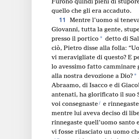
Furono quindi pieni di stupor
quello che gli era accaduto.
11
Mentre l’uomo si teneva 
Giovanni, tutta la gente, stup
*
presso il portico
detto di Sa
ciò, Pietro disse alla folla: “
vi meravigliate di questo? E p
lo avessimo fatto camminare g
*
alla nostra devozione a Dio?
Abraamo, di Isacco e di Giaco
antenati, ha glorificato il suo
j
voi consegnaste
e rinnegaste
mentre lui aveva deciso di lib
rinnegaste quell’uomo santo e
vi fosse rilasciato un uomo ch