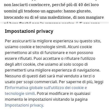
non lasciarti convincere, perché più di 40 dei loro
uomini gli tendono un agguato: hanno giurato,
invocando su di sé una maledizione, di non mangiare
k
né bere finché non lo avranno ucciso.
E ora sono
22
Impostazioni privacy
pronti, in attesa della tua autorizzazione”.
Allora
il comandante lasciò andare il ragazzo dopo avergli
Per assicurarti la migliore esperienza su questo sito,
ordinato: “Non dire a nessuno che mi hai riferito
usiamo cookie e tecnologie simili. Alcuni cookie
questo”.
permettono al sito di funzionare e non possono
23
Chiamò poi due centurioni e disse loro:
essere rifiutati. Puoi accettare o rifiutare l’utilizzo
“Preparate 200 soldati, insieme a 70 cavalieri e 200
degli altri cookie, che usiamo al solo scopo di
lancieri, perché si mettano in marcia per Cesarèa
permetterti una migliore esperienza di navigazione.
24
alla terza ora della notte.
Provvedete anche dei
Nessuno di questi dati sarà mai venduto a terzi o
cavalli per farvi montare Paolo, così da portarlo
usato per scopi commerciali. Per saperne di più, leggi
l
25
sano e salvo dal governatore Felice”.
E scrisse
l’
Informativa globale sull’utilizzo dei cookie e
tecnologie simili
. Potrai modificare in qualsiasi
una lettera che diceva:
momento le impostazioni visitando la pagina
26
“Claudio Lìsia a Sua Eccellenza il governatore
Impostazioni privacy
.
27
Felice. Saluti!
Quest’uomo era stato afferrato dai
Ri