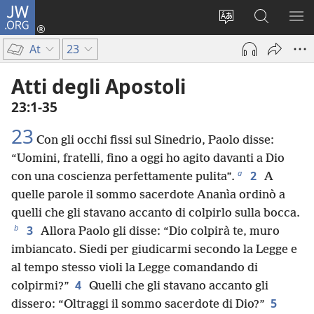
JW.ORG
Accedi
(apre
Modificare
Cerca
MO
una
la
in
ME
At
23
nuova
lingua
JW.ORG
finestra)
del
Atti degli Apostoli
sito
23:1-35
23
Con gli occhi fissi sul Sinedrio, Paolo disse:
“Uomini, fratelli, fino a oggi ho agito davanti a Dio
a
2
con una coscienza perfettamente pulita”.
A
quelle parole il sommo sacerdote Ananìa ordinò a
quelli che gli stavano accanto di colpirlo sulla bocca.
b
3
Allora Paolo gli disse: “Dio colpirà te, muro
imbiancato. Siedi per giudicarmi secondo la Legge e
al tempo stesso violi la Legge comandando di
4
colpirmi?”
Quelli che gli stavano accanto gli
5
dissero: “Oltraggi il sommo sacerdote di Dio?”