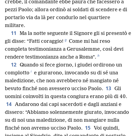
crebbe, il comandante ebbe paura che facessero a
pezzi Paolo; allora ordinò ai soldati di scendere e di
portarlo via da là per condurlo nel quartiere
militare.
11
Ma la notte seguente il Signore gli si presentò e
g
gli disse: “Fatti coraggio!
Come mi hai reso
completa testimonianza a Gerusalemme, così devi
h
rendere testimonianza anche a Roma”.
12
Quando si fece giorno, i giudei ordirono un
i
complotto
e giurarono, invocando su di sé una
maledizione, che non avrebbero né mangiato né
13
bevuto finché non avessero ucciso Paolo.
Gli
uomini coinvolti in questa congiura erano più di 40.
14
Andarono dai capi sacerdoti e dagli anziani e
dissero: “Abbiamo solennemente giurato, invocando
su di noi una maledizione, di non mangiare nulla
15
finché non avremo ucciso Paolo.
Voi quindi,