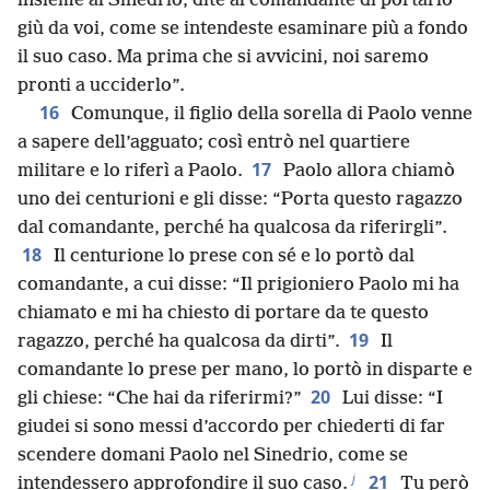
insieme al Sinedrio, dite al comandante di portarlo
giù da voi, come se intendeste esaminare più a fondo
il suo caso. Ma prima che si avvicini, noi saremo
pronti a ucciderlo”.
16
Comunque, il figlio della sorella di Paolo venne
a sapere dell’agguato; così entrò nel quartiere
17
militare e lo riferì a Paolo.
Paolo allora chiamò
uno dei centurioni e gli disse: “Porta questo ragazzo
dal comandante, perché ha qualcosa da riferirgli”.
18
Il centurione lo prese con sé e lo portò dal
comandante, a cui disse: “Il prigioniero Paolo mi ha
chiamato e mi ha chiesto di portare da te questo
19
ragazzo, perché ha qualcosa da dirti”.
Il
comandante lo prese per mano, lo portò in disparte e
20
gli chiese: “Che hai da riferirmi?”
Lui disse: “I
giudei si sono messi d’accordo per chiederti di far
scendere domani Paolo nel Sinedrio, come se
j
21
intendessero approfondire il suo caso.
Tu però