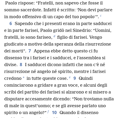
Paolo rispose: “Fratelli, non sapevo che fosse il
sommo sacerdote. Infatti è scritto: ‘Non devi parlare
c
in modo offensivo di un capo del tuo popolo’”.
6
Sapendo che i presenti erano in parte sadducei
e in parte farisei, Paolo gridò nel Sinedrio: “Uomini,
d
fratelli, io sono fariseo,
figlio di farisei. Vengo
giudicato a motivo della speranza della risurrezione
7
dei morti”.
Appena ebbe detto questo ci fu
dissenso tra i farisei e i sadducei, e l’assemblea si
8
divise.
I sadducei dicono infatti che non c’è né
risurrezione né angelo né spirito, mentre i farisei
e
9
*
credono
in tutte queste cose.
Quindi
cominciarono a gridare a gran voce, e alcuni degli
scribi del partito dei farisei si alzarono e si misero a
disputare accesamente dicendo: “Non troviamo nulla
di male in quest’uomo; e se gli avesse parlato uno
f
10
spirito o un angelo?”
Quando il dissenso