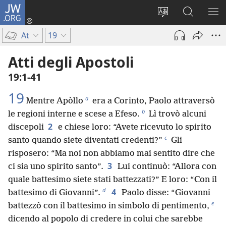
JW.ORG
Accedi
(apre
Modificare
Cerca
MO
una
la
in
ME
At
19
nuova
lingua
JW.ORG
finestra)
del
Atti degli Apostoli
sito
19:1-41
19
a
Mentre Apòllo
era a Corinto, Paolo attraversò
b
le regioni interne e scese a Efeso.
Lì trovò alcuni
2
discepoli
e chiese loro: “Avete ricevuto lo spirito
c
santo quando siete diventati credenti?”
Gli
risposero: “Ma noi non abbiamo mai sentito dire che
3
ci sia uno spirito santo”.
Lui continuò: “Allora con
quale battesimo siete stati battezzati?” E loro: “Con il
d
4
battesimo di Giovanni”.
Paolo disse: “Giovanni
e
battezzò con il battesimo in simbolo di pentimento,
dicendo al popolo di credere in colui che sarebbe