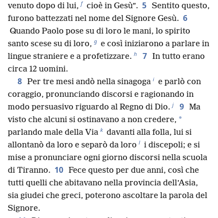
f
5
venuto dopo di lui,
cioè in Gesù”.
Sentito questo,
6
furono battezzati nel nome del Signore Gesù.
Quando Paolo pose su di loro le mani, lo spirito
g
santo scese su di loro,
e così iniziarono a parlare in
h
7
lingue straniere e a profetizzare.
In tutto erano
circa 12 uomini.
i
8
Per tre mesi andò nella sinagoga
e parlò con
coraggio, pronunciando discorsi e ragionando in
j
9
modo persuasivo riguardo al Regno di Dio.
Ma
*
visto che alcuni si ostinavano a non credere,
k
parlando male della Via
davanti alla folla, lui si
l
allontanò da loro e separò da loro
i discepoli; e si
mise a pronunciare ogni giorno discorsi nella scuola
10
di Tiranno.
Fece questo per due anni, così che
tutti quelli che abitavano nella provincia dell’Asia,
sia giudei che greci, poterono ascoltare la parola del
Signore.