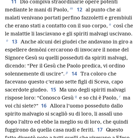
11
Dio compiva straordinarie opere potenti
m
12
mediante le mani di Paolo,
al punto che ai
malati venivano portati perfino fazzoletti e grembiuli
n
che erano stati a contatto con il suo corpo,
così che
le malattie li lasciavano e gli spiriti malvagi uscivano.
o
13
Anche alcuni dei giudei che andavano in giro a
espellere demòni cercarono di invocare il nome del
Signore Gesù su quelli posseduti da spiriti malvagi,
dicendo: “Per il Gesù che Paolo predica, vi ordino
p
14
solennemente di uscire”.
Tra coloro che
facevano questo c’erano sette figli di Sceva, capo
15
sacerdote giudeo.
Ma uno degli spiriti malvagi
q
r
rispose loro: “Conosco Gesù
e so chi è Paolo,
ma
16
voi chi siete?”
Allora l’uomo posseduto dallo
spirito malvagio si scagliò su di loro, li assalì uno
dopo l’altro ed ebbe la meglio su di loro, che quindi
17
fuggirono da quella casa nudi e feriti.
Questo