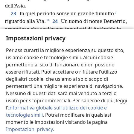
dell’Asia.
z
23
In quel periodo sorse un grande tumulto
a
24
riguardo alla Via.
Un uomo di nome Demetrio,
argentiere che realizzava tempietti di Artèmide in
Impostazioni privacy
argento e procurava agli artigiani un notevole
b
25
guadagno,
riunì quegli artigiani e altri che
Per assicurarti la migliore esperienza su questo sito,
lavoravano a oggetti di quel tipo e disse: “Uomini, voi
usiamo cookie e tecnologie simili. Alcuni cookie
sapete bene che da questa attività deriva il nostro
permettono al sito di funzionare e non possono
26
benessere.
Ora potete vedere e sentire che, non
essere rifiutati. Puoi accettare o rifiutare l’utilizzo
c
solo a Efeso
ma in quasi tutta la provincia dell’Asia,
degli altri cookie, che usiamo al solo scopo di
questo Paolo ha persuaso molte persone e le ha
permetterti una migliore esperienza di navigazione.
portate a cambiare opinione, dicendo che quelli che
Nessuno di questi dati sarà mai venduto a terzi o
d
27
sono fatti da mani umane non sono dèi.
C’è
usato per scopi commerciali. Per saperne di più, leggi
quindi il rischio non solo che questa nostra attività
l’
Informativa globale sull’utilizzo dei cookie e
tecnologie simili
. Potrai modificare in qualsiasi
venga screditata, ma anche che il tempio della
momento le impostazioni visitando la pagina
grande dea Artèmide non conti più nulla e che colei
Impostazioni privacy
.
che viene adorata nell’intera provincia dell’Asia e in
Ri