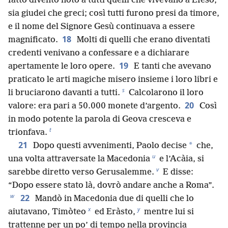
fatto diventò noto a tutti quelli che vivevano a Efeso,
sia giudei che greci; così tutti furono presi da timore,
e il nome del Signore Gesù continuava a essere
18
magnificato.
Molti di quelli che erano diventati
credenti venivano a confessare e a dichiarare
19
apertamente le loro opere.
E tanti che avevano
praticato le arti magiche misero insieme i loro libri e
s
li bruciarono davanti a tutti.
Calcolarono il loro
20
valore: era pari a 50.000 monete d’argento.
Così
in modo potente la parola di Geova cresceva e
t
trionfava.
21
*
Dopo questi avvenimenti, Paolo decise
che,
u
una volta attraversate la Macedonia
e l’Acàia, si
v
sarebbe diretto verso Gerusalemme.
E disse:
“Dopo essere stato là, dovrò andare anche a Roma”.
w
22
Mandò in Macedonia due di quelli che lo
x
y
aiutavano, Timòteo
ed Eràsto,
mentre lui si
trattenne per un po’ di tempo nella provincia