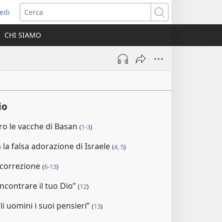
edi
pre
Cerca
a
CHI SIAMO
ova
nestra)
io
o le vacche di Basan
(
1-3
)
la falsa adorazione di Israele
(
4, 5
)
a correzione
(
6-13
)
incontrare il tuo Dio”
(
12
)
gli uomini i suoi pensieri”
(
13
)