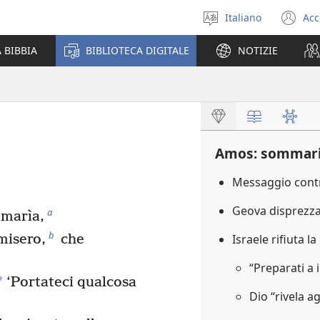
Italiano
Acc
Seleziona
(a
la
un
 BIBBIA
BIBLIOTECA DIGITALE
NOTIZIE
lingua
nu
fi
Amos: sommar
Messaggio contr
Geova disprezza 
a
amarìa,
b
misero,
che
Israele rifiuta l
“Preparati a 
*
‘Portateci qualcosa
Dio “rivela a