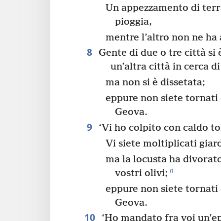
Un appezzamento di terr
pioggia,
mentre l’altro non ne ha a
8
Gente di due o tre città si
un’altra città in cerca d
ma non si è dissetata;
eppure non siete tornati 
Geova.
9
‘Vi ho colpito con caldo to
Vi siete moltiplicati giar
ma la locusta ha divorato 
n
vostri olivi;
eppure non siete tornati 
Geova.
10
‘Ho mandato fra voi un’e