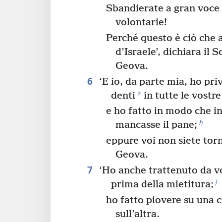
Sbandierate a gran voce 
volontarie!
Perché questo è ciò che 
d’Israele’, dichiara il
Geova.
6
‘E io, da parte mia, ho priv
*
denti
in tutte le vostre
e ho fatto in modo che in
h
mancasse il pane;
eppure voi non siete torn
Geova.
7
‘Ho anche trattenuto da vo
j
prima della mietitura;
ho fatto piovere su una 
sull’altra.