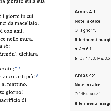
a giurato sulla sua
Amos 4:1
 i giorni in cui
Note in calce
nci da macellaio,
O “signori”.
oi con ami.
cce nelle mura,
Riferimenti margi
a sé;
a
Am 6:1
 Armòn”, dichiara
b
Os 4:1, 2; Mic 2:2
c
*
eccate;
Amos 4:4
d
e ancora di più!
al mattino,
Note in calce
rzo giorno!
O “ribellatevi”.
acrificio di
Riferimenti margi