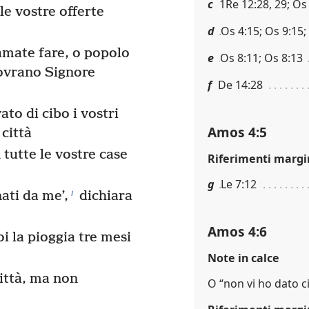
c
1Re 12:28, 29; Os
le vostre offerte
d
Os 4:15; Os 9:15;
amate fare, o popolo
e
Os 8:11; Os 8:13
 Sovrano Signore
f
De 14:28
ato di cibo i vostri
Amos 4:5
 città
 tutte le vostre case
Riferimenti margi
g
Le 7:12
i
ati da me’,
dichiara
Amos 4:6
i la pioggia tre mesi
Note in calce
città, ma non
O “non vi ho dato c