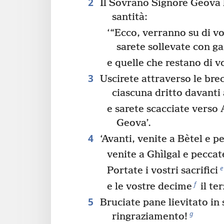
2
Il Sovrano Signore Geova h
santità:
‘“Ecco, verranno su di voi
sarete sollevate con ga
e quelle che restano di v
3
Uscirete attraverso le bre
ciascuna dritto davanti 
e sarete scacciate verso
Geova’.
4
‘Avanti, venite a Bètel e p
venite a Ghìlgal e peccat
e
Portate i vostri sacrifici
f
e le vostre decime
il te
5
Bruciate pane lievitato in s
g
ringraziamento!