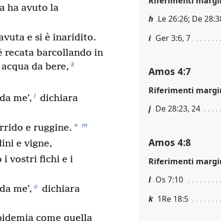
Riferimenti margi
a ha avuto la
h
Le 26:26; De 28:3
vuta e si è inaridito.
i
Ger 3:6, 7
 è recata barcollando in
k
i acqua da bere,
Amos 4:7
Riferimenti margi
l
da me’,
dichiara
j
De 28:23, 24
m
*
rrido e ruggine.
Amos 4:8
dini e vigne,
i vostri fichi e i
Riferimenti margi
l
Os 7:10
o
da me’,
dichiara
k
1Re 18:5
pidemia come quella