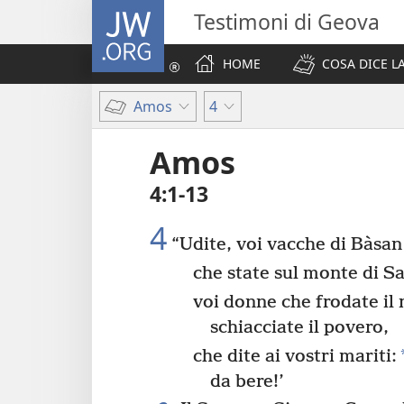
JW.ORG
Testimoni di Geova
HOME
COSA DICE LA
Amos
4
Amos
4:1-13
4
“Udite, voi vacche di Bàsan
che state sul monte di S
voi donne che frodate il 
schiacciate il povero,
che dite ai vostri mariti:
da bere!’