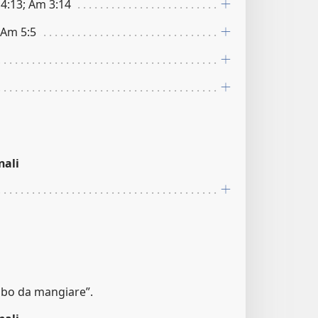
 4:13; Am 3:14
 Am 5:5
nali
ibo da mangiare”.