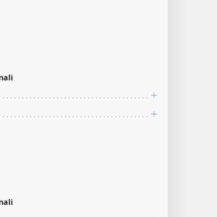
nali
nali