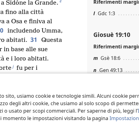
e
Riferimenti margi
 a Sidóne la Grande.
fino alla città
l
Gdc 1:3
a a Osa e finiva al
30
includendo Umma,
Giosuè 19:10
31
ro abitati.
Questa
Riferimenti margi
r in base alle sue
m
Gsè 18:6
 e i loro abitati.
j
sorte
fu per i
n
Gen 49:13
iscendenti di Nèftali in
confine del loro
Giosuè 19:11
to sito, usiamo cookie e tecnologie simili. Alcuni cookie p
al grande albero di
Note in calce
tilizzo degli altri cookie, che usiamo al solo scopo di permet
e Iabneèl fino a
i o usato per scopi commerciali. Per saperne di più, leggi l’
34
dano.
Tornava
O “uadi”, vedi
Gloss
asi momento le impostazioni visitando la pagina
Impostazioni
da lì continuava verso
ud, ad Àser a ovest e a
Giosuè 19:12