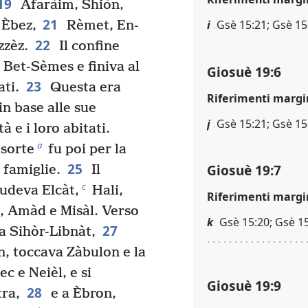
19
Afaràim, Shiòn,
21
i
Gsè 15:21; Gsè 15
 Èbez,
Rèmet, En-
22
zèz.
Il confine
Bet-Sèmes e finiva al
Giosuè 19:6
23
ati.
Questa era
Riferimenti margi
 in base alle sue
j
Gsè 15:21; Gsè 15
à e i loro abitati.
a
 sorte
fu poi per la
25
Giosuè 19:7
 famiglie.
Il
c
ludeva Elcàt,
Hali,
Riferimenti margi
 Amàd e Misàl. Verso
k
Gsè 15:20; Gsè 15:
27
a Sihòr-Libnàt,
, toccava Zàbulon e la
ec e Neièl, e si
Giosuè 19:9
28
tra,
e a Èbron,