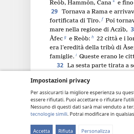
*
Reòb, Hammòn, Cana
e fino
29
Tornava a Rama e arrivava 
f
fortificata di Tiro.
Poi tornav
mare nella regione di Aczìb,
g
h
Àfec
e Reòb:
22 città e i lo
era l’eredità della tribù di Àse
i
famiglie.
Queste erano le città
32
La sesta parte tirata a 
discendenti di Nèftali, per i d
Impostazioni privacy
33
base alle loro famiglie.
Il 
Per assicurarti la migliore esperienza su ques
territorio andava da Hèlef e d
essere rifiutati. Puoi accettare o rifiutare l’u
k
Zaanannìm
ad Adàmi-Nècheb 
Nessuno di questi dati sarà mai venduto a terz
Laccùm, per poi finire al Gior
tecnologie simili
. Potrai modificare in qualsi
verso ovest ad Aznòt-Tàbor e 
Uccòc e arrivava a Zàbulon a s
Accetta
Rifiuta
Personalizza