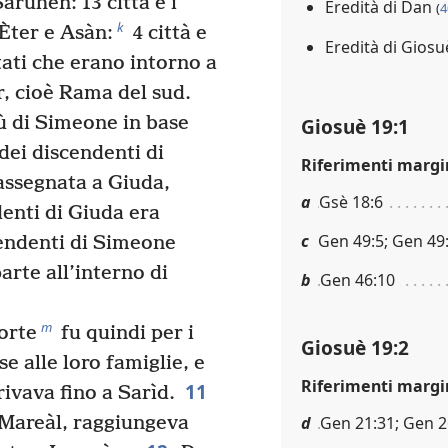
aruhèn: 13 città e i
Eredità di Dan
(
4
k
Èter e Asàn:
4 città e
Eredità di Gios
itati che erano intorno a
r, cioè Rama del sud.
bù di Simeone in base
Giosuè 19:1
dei discendenti di
Riferimenti margi
assegnata a Giuda,
a
Gsè 18:6
denti di Giuda era
c
Gen 49:5; Gen 49
cendenti di Simeone
arte all’interno di
b
Gen 46:10
m
sorte
fu quindi per i
Giosuè 19:2
se alle loro famiglie, e
Riferimenti margi
11
rivava fino a Sarìd.
 Mareàl, raggiungeva
d
Gen 21:31; Gen 26