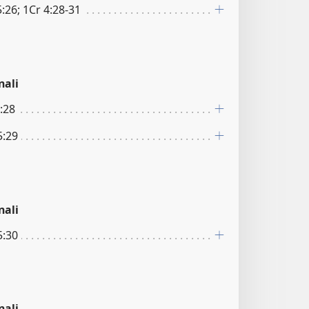
:26; 1Cr 4:28-31
nali
:28
5:29
nali
5:30
nali