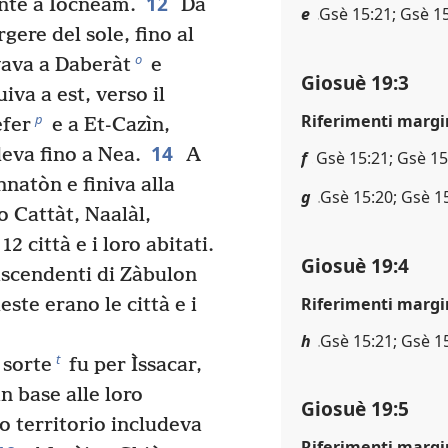
12
nte a Iocneàm.
Da
e
Gsè 15:21; Gsè 15
rgere del sole, fino al
o
vava a Daberàt
e
Giosuè 19:3
iva a est, verso il
Riferimenti margi
p
èfer
e a Et-Cazìn,
14
eva fino a Nea.
A
f
Gsè 15:21; Gsè 15
nnatòn e finiva alla
g
Gsè 15:20; Gsè 1
 Cattàt, Naalàl,
12 città e i loro abitati.
Giosuè 19:4
iscendenti di Zàbulon
Riferimenti margi
ste erano le città e i
h
Gsè 15:21; Gsè 1
t
 sorte
fu per Ìssacar,
in base alle loro
Giosuè 19:5
ro territorio includeva
Riferimenti margi