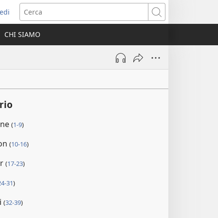
edi
pre
Cerca
a
CHI SIAMO
ova
nestra)
rio
one
(
1-9
)
lon
(
10-16
)
ar
(
17-23
)
24-31
)
i
(
32-39
)