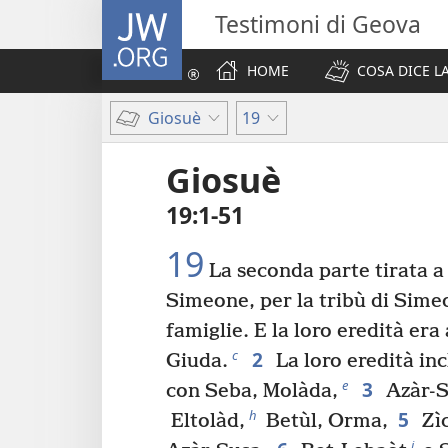
JW.ORG
Testimoni di Geova
HOME
COSA DICE LA
Giosuè
19
Giosuè
19:1-51
19
La seconda parte tirata a
Simeone, per la tribù di Sime
famiglie. E la loro eredità era 
2
c
Giuda.
La loro eredità in
3
e
con Seba, Molàda,
Azàr-S
5
h
Eltolàd,
Betùl, Orma,
Zìc
j