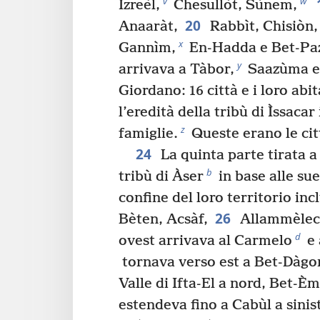
v
w
Izreèl,
Chesullòt, Sùnem,
20
Anaaràt,
Rabbìt, Chisiòn,
x
Gannìm,
En-Hadda e Bet-Paz
y
arrivava a Tàbor,
Saazùma e 
Giordano: 16 città e i loro abit
l’eredità della tribù di Ìssacar
z
famiglie.
Queste erano le citt
24
La quinta parte tirata a
b
tribù di Àser
in base alle sue
confine del loro territorio inc
26
Bèten, Acsàf,
Allammèlec,
d
ovest arrivava al Carmelo
e 
tornava verso est a Bet-Dàgon
Valle di Ifta-El a nord, Bet-Èm
estendeva fino a Cabùl a sinis