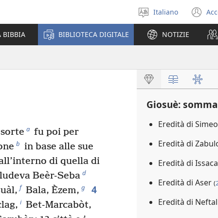
Italiano
Acc
Seleziona
(a
la
un
 BIBBIA
BIBLIOTECA DIGITALE
NOTIZIE
lingua
nu
fi
Giosuè: somma
Eredità di Sime
a
 sorte
fu poi per
Eredità di Zabu
b
one
in base alle sue
all’interno di quella di
Eredità di Issac
d
cludeva Beèr-Seba
Eredità di Aser
(
4
f
g
uàl,
Bala, Èzem,
Eredità di Neftal
i
lag,
Bet-Marcabòt,