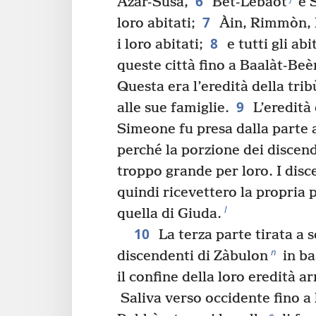
6
Azàr-Susa,
Bet-Lebaòt
e S
7
loro abitati;
Àin, Rimmòn, 
8
i loro abitati;
e tutti gli ab
queste città fino a Baalàt-Beè
Questa era l’eredità della tri
9
alle sue famiglie.
L’eredità 
Simeone fu presa dalla parte 
perché la porzione dei discen
troppo grande per loro. I dis
quindi ricevettero la propria p
l
quella di Giuda.
10
La terza parte tirata a 
n
discendenti di Zàbulon
in ba
il confine della loro eredità ar
Saliva verso occidente fino a