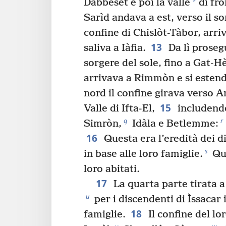
*
Dabbèset e poi la valle
di fro
Sarìd andava a est, verso il so
confine di Chislòt-Tàbor, arri
13
saliva a Iàfia.
Da lì prosegu
sorgere del sole, fino a Gat-H
arrivava a Rimmòn e si estend
nord il confine girava verso A
15
Valle di Ifta-El,
includendo
q
r
Simròn,
Idàla e Betlemme:
16
Questa era l’eredità dei d
s
in base alle loro famiglie.
Que
loro abitati.
17
La quarta parte tirata a
u
per i discendenti di Ìssacar 
18
famiglie.
Il confine del lo