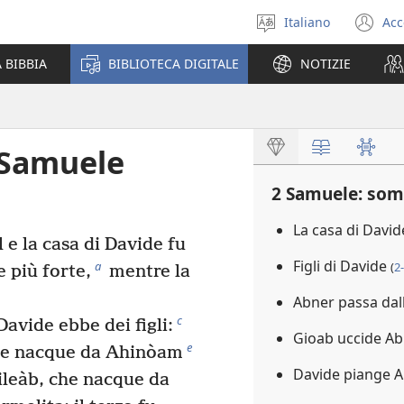
Italiano
Acc
Seleziona
(a
la
un
 BIBBIA
BIBLIOTECA DIGITALE
NOTIZIE
lingua
nu
fi
 Samuele
2 Samuele: so
La casa di David
 e la casa di Davide fu
Figli di Davide
a
(
2
 più forte,
mentre la
Abner passa dal
c
avide ebbe dei figli:
Gioab uccide A
e
e nacque da Ahinòam
Davide piange 
ileàb, che nacque da