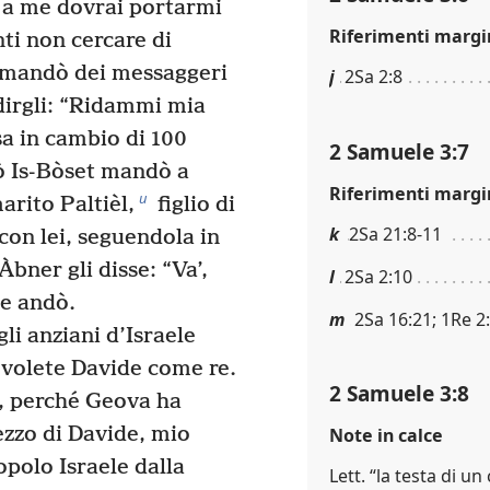
 a me dovrai portarmi
Riferimenti margi
nti non cercare di
mandò dei messaggeri
j
2Sa 2:8
 dirgli: “Ridammi mia
sa in cambio di 100
2 Samuele 3:7
ò Is-Bòset mandò a
Riferimenti margi
u
arito Paltièl,
figlio di
k
2Sa 21:8-11
con lei, seguendola in
bner gli disse: “Va’,
l
2Sa 2:10
ne andò.
m
2Sa 16:21; 1Re 2
i anziani d’Israele
volete Davide come re.
2 Samuele 3:8
, perché Geova ha
zzo di Davide, mio
Note in calce
opolo Israele dalla
Lett. “la testa di un