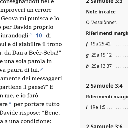
2 Samuele 3:3
o consegnandoti nelle
rimproveri un errore
Note in calce
Geova mi punisca e lo
O “Assalònne”.
ò per Davide proprio
Riferimenti margi
10
n
giurandogli
di
f
1Sa 25:42
ul e di stabilire il trono
a, da Dan a Beèr-Seba!”
g
2Sa 15:12
e una sola parola in
h
2Sa 13:37
p
a paura di lui.
mente dei messaggeri
2 Samuele 3:4
partiene il paese?” E
n me, e io farò
Riferimenti margi
*
ere
per portare tutto
i
1Re 1:5
Davide rispose: “Bene,
a a una condizione:
2 Samuele 3:6