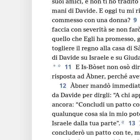
suoi amici, e non ti ho tradit
mani di Davide. E oggi tu mi 
9
commesso con una donna?
faccia con severità se non far
quello che Egli ha promesso, 
togliere il regno alla casa di Sà
di Davide su Israele e su Giud
11
o
*
E Is-Bòset non osò dir
risposta ad Àbner, perché avev
12
Àbner mandò immediata
da Davide per dirgli: “A chi ap
ancora: “Concludi un patto co
qualunque cosa sia in mio pot
13
q
Israele dalla tua parte”.
concluderò un patto con te, m