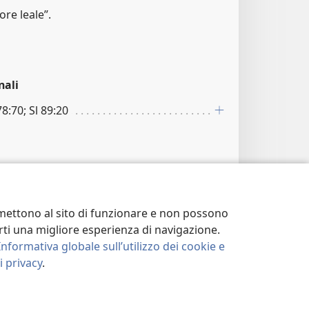
re leale”.
nali
78:70; Sl 89:20
ermettono al sito di funzionare e non possono
terti una migliore esperienza di navigazione.
nali
Informativa globale sull’utilizzo dei cookie e
2
 privacy
.