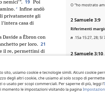
19
ro nemici’”.
Poi
O “ho mostrato amo
x
iamino.
Infine andò
li privatamente gli
2 Samuele 3:9
 l’intera casa di
Riferimenti margi
 Davide a Èbron con
n
1Sa 15:27, 28; Sl 
21
nchetto per loro.
 il re, permettimi di
2 Samuele 3:10
 al tuo fianco; Israele
Note in calce
i re su tutto ciò che
O “Bersabèa”.
to sito, usiamo cookie e tecnologie simili. Alcuni cookie p
 Àbner, il quale se ne
tilizzo degli altri cookie, che usiamo al solo scopo di permet
Riferimenti margi
i o usato per scopi commerciali. Per saperne di più, leggi l’
ri di Davide tornarono
o
Gdc 20:1; 2Sa 24:
asi momento le impostazioni visitando la pagina
Impostazioni
portando un grande
Èbron, perché Davide lo
2 Samuele 3:11