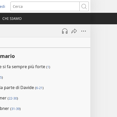
edi
pre
Cerca
a
CHI SIAMO
ova
nestra)
mmario
e si fa sempre più forte
(
1
)
-5
)
la parte di Davide
(
6-21
)
bner
(
22-30
)
Abner
(
31-39
)