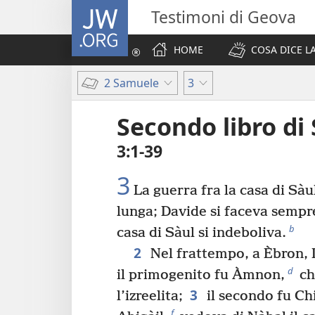
JW.ORG
Testimoni di Geova
HOME
COSA DICE LA
2 Samuele
3
Secondo libro di
3:1-39
3
La guerra fra la casa di Sàul
lunga; Davide si faceva sempre
b
casa di Sàul si indeboliva.
2
Nel frattempo, a Èbron, D
d
il primogenito fu Àmnon,
ch
3
l’izreelita;
il secondo fu Ch
f