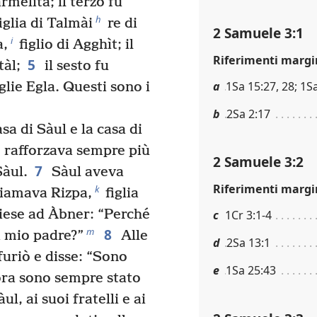
rmelita; il terzo fu
h
iglia di Talmài
re di
2 Samuele 3:1
i
a,
figlio di Agghìt; il
Riferimenti margi
5
tàl;
il sesto fu
a
1Sa 15:27, 28; 1S
lie Egla. Questi sono i
b
2Sa 2:17
sa di Sàul e la casa di
rafforzava sempre più
2 Samuele 3:2
7
Sàul.
Sàul aveva
Riferimenti margi
k
hiamava Rizpa,
figlia
iese ad Àbner: “Perché
c
1Cr 3:1-4
8
m
i mio padre?”
Alle
d
2Sa 13:1
furiò e disse: “Sono
e
1Sa 25:43
ora sono sempre stato
l, ai suoi fratelli e ai