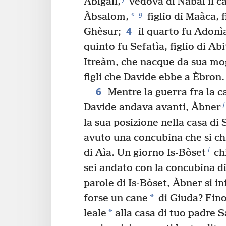
Abigàil,
vedova di Nàbal il ca
g
*
Àbsalom,
figlio di Maàca, f
4
Ghèsur;
il quarto fu Adonì
quinto fu Sefatìa, figlio di Abi
Itreàm, che nacque da sua mog
figli che Davide ebbe a Èbron.
6
Mentre la guerra fra la ca
j
Davide andava avanti, Àbner
la sua posizione nella casa di 
avuto una concubina che si c
l
di Aìa. Un giorno Is-Bòset
ch
sei andato con la concubina d
parole di Is-Bòset, Àbner si in
*
forse un cane
di Giuda? Fin
*
leale
alla casa di tuo padre Sàu