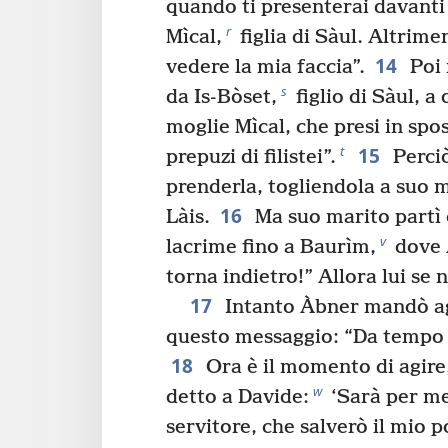
quando ti presenterai davanti
r
Mìcal,
figlia di Sàul. Altrime
14
vedere la mia faccia”.
Poi 
s
da Is-Bòset,
figlio di Sàul, a
moglie Mìcal, che presi in spo
15
t
prepuzi di filistei”.
Perci
prenderla, togliendola a suo m
16
Làis.
Ma suo marito partì 
v
lacrime fino a Baurìm,
dove À
torna indietro!” Allora lui se 
17
Intanto Àbner mandò agl
questo messaggio: “Da tempo 
18
Ora è il momento di agire
w
detto a Davide:
‘Sarà per me
servitore, che salverò il mio p