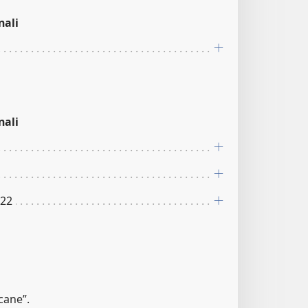
nali
nali
:22
 cane”.