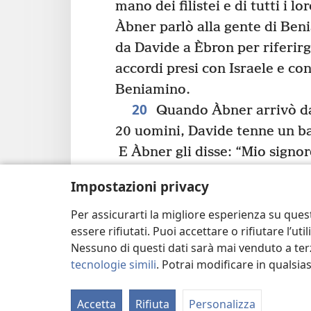
mano dei filistei e di tutti i lo
Àbner parlò alla gente di Ben
da Davide a Èbron per riferirg
accordi presi con Israele e con
Beniamino.
20
Quando Àbner arrivò da
20 uomini, Davide tenne un ba
E Àbner gli disse: “Mio signore
andare a radunare tutto Israele
Impostazioni privacy
farà un patto con te, e tu sara
*
Per assicurarti la migliore esperienza su ques
desideri”.
Davide poi congedò
essere rifiutati. Puoi accettare o rifiutare l’u
andò in pace.
Nessuno di questi dati sarà mai venduto a terz
22
Proprio allora i servito
tecnologie simili
. Potrai modificare in qualsi
con Giòab da un’incursione, 
bottino. Àbner non era più a 
Accetta
Rifiuta
Personalizza