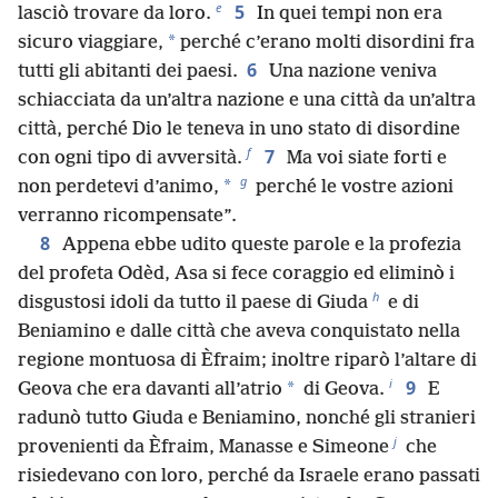
e
5
lasciò trovare da loro.
In quei tempi non era
*
sicuro viaggiare,
perché c’erano molti disordini fra
6
tutti gli abitanti dei paesi.
Una nazione veniva
schiacciata da un’altra nazione e una città da un’altra
città, perché Dio le teneva in uno stato di disordine
f
7
con ogni tipo di avversità.
Ma voi siate forti e
g
*
non perdetevi d’animo,
perché le vostre azioni
verranno ricompensate”.
8
Appena ebbe udito queste parole e la profezia
del profeta Odèd, Asa si fece coraggio ed eliminò i
h
disgustosi idoli da tutto il paese di Giuda
e di
Beniamino e dalle città che aveva conquistato nella
regione montuosa di Èfraim; inoltre riparò l’altare di
i
9
*
Geova che era davanti all’atrio
di Geova.
E
radunò tutto Giuda e Beniamino, nonché gli stranieri
j
provenienti da Èfraim, Manasse e Simeone
che
risiedevano con loro, perché da Israele erano passati