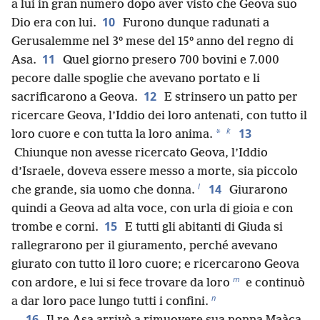
a lui in gran numero dopo aver visto che Geova suo
10
Dio era con lui.
Furono dunque radunati a
Gerusalemme nel 3º mese del 15º anno del regno di
11
Asa.
Quel giorno presero 700 bovini e 7.000
pecore dalle spoglie che avevano portato e li
12
sacrificarono a Geova.
E strinsero un patto per
ricercare Geova, l’Iddio dei loro antenati, con tutto il
k
13
*
loro cuore e con tutta la loro anima.
Chiunque non avesse ricercato Geova, l’Iddio
d’Israele, doveva essere messo a morte, sia piccolo
l
14
che grande, sia uomo che donna.
Giurarono
quindi a Geova ad alta voce, con urla di gioia e con
15
trombe e corni.
E tutti gli abitanti di Giuda si
rallegrarono per il giuramento, perché avevano
giurato con tutto il loro cuore; e ricercarono Geova
m
con ardore, e lui si fece trovare da loro
e continuò
n
a dar loro pace lungo tutti i confini.
16