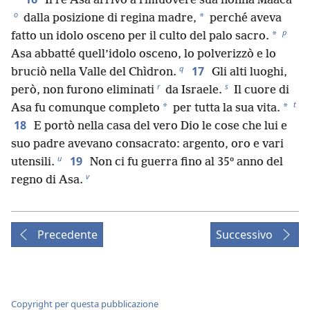
Il re Asa arrivò a rimuovere sua nonna Maàca
o
*
dalla posizione di regina madre,
perché aveva
p
*
fatto un idolo osceno per il culto del palo sacro.
Asa abbatté quell’idolo osceno, lo polverizzò e lo
q
17
bruciò nella Valle del Chìdron.
Gli alti luoghi,
r
s
però, non furono eliminati
da Israele.
Il cuore di
t
*
*
Asa fu comunque completo
per tutta la sua vita.
18
E portò nella casa del vero Dio le cose che lui e
suo padre avevano consacrato: argento, oro e vari
u
19
utensili.
Non ci fu guerra fino al 35º anno del
v
regno di Asa.
Precedente
Successivo
Copyright per questa pubblicazione