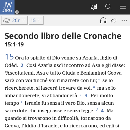
JW.ORG
Accedi
(apre
Modificare
Cerca
MO
una
la
in
ME
2Cr
15
nuova
lingua
JW.ORG
finestra)
del
Secondo libro delle Cronache
sito
15:1-19
15
Ora lo spirito di Dio venne su Azarìa, figlio di
2
Odèd.
Così Azarìa uscì incontro ad Asa e gli disse:
“Ascoltatemi, Asa e tutto Giuda e Beniamino! Geova
a
sarà con voi finché voi rimarrete con lui;
se lo
b
ricercherete, si lascerà trovare da voi,
ma se lo
c
3
abbandonerete, vi abbandonerà.
Per molto
*
tempo
Israele fu senza il vero Dio, senza alcun
d
4
sacerdote che insegnasse e senza legge.
Ma
quando si trovarono in difficoltà, tornarono da
Geova, l’Iddio d’Israele, e lo ricercarono, ed egli si