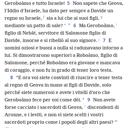
5
Geroboàmo e tutto Israele!
Non sapete che Geova,
l’Iddio d’Israele, ha dato per sempre a Davide un
f
g
regno su Israele,
sia a lui che ai suoi figli,
h
i
6
*
mediante un patto di sale?
Ma Geroboàmo,
figlio di Nebàt, servitore di Salomone figlio di
j
7
Davide, insorse e si ribellò al suo signore.
E
uomini oziosi e buoni a nulla si radunavano intorno a
lui. Si dimostrarono superiori a Roboàmo, figlio di
Salomone, perché Roboàmo era giovane e mancava
di coraggio, e non fu in grado di tener loro testa.
8
“E ora voi siete convinti di riuscire a tener testa
al regno di Geova in mano ai figli di Davide, solo
perché siete numerosi e avete i vitelli d’oro che
k
9
Geroboàmo fece per voi come dèi.
Non avete
l
forse cacciato i sacerdoti di Geova,
discendenti di
Aronne, e i leviti, e non vi siete scelti i vostri
m
sacerdoti proprio come i popoli degli altri paesi?