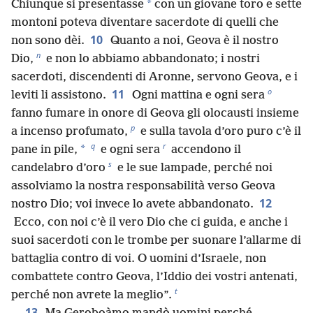
*
Chiunque si presentasse
con un giovane toro e sette
montoni poteva diventare sacerdote di quelli che
10
non sono dèi.
Quanto a noi, Geova è il nostro
n
Dio,
e non lo abbiamo abbandonato; i nostri
sacerdoti, discendenti di Aronne, servono Geova, e i
o
11
leviti li assistono.
Ogni mattina e ogni sera
fanno fumare in onore di Geova gli olocausti insieme
p
a incenso profumato,
e sulla tavola d’oro puro c’è il
q
r
*
pane in pile,
e ogni sera
accendono il
s
candelabro d’oro
e le sue lampade, perché noi
assolviamo la nostra responsabilità verso Geova
12
nostro Dio; voi invece lo avete abbandonato.
Ecco, con noi c’è il vero Dio che ci guida, e anche i
suoi sacerdoti con le trombe per suonare l’allarme di
battaglia contro di voi. O uomini d’Israele, non
combattete contro Geova, l’Iddio dei vostri antenati,
t
perché non avrete la meglio”.
13