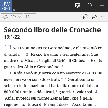
JW.ORG
Accedi
(apre
Modificare
Cerca
MO
una
la
in
ME
2Cr
13
nuova
lingua
JW.ORG
finestra)
del
Secondo libro delle Cronache
sito
13:1-22
13
Nel 18º anno del re Geroboàmo, Abìa diventò re
a
2
di Giuda.
Regnò tre anni a Gerusalemme. Sua
b
c
madre era Micaìa,
figlia di Urièl di Ghibèa.
E ci fu
d
guerra fra Abìa e Geroboàmo.
3
Abìa andò in guerra con un esercito di 400.000
e
*
guerrieri valorosi, addestrati.
Geroboàmo si
schierò in formazione di battaglia contro di lui con
4
*
800.000 uomini addestrati,
guerrieri valorosi.
Abìa, in piedi sul monte Zemaràim, che è nella
regione montuosa di Èfraim, disse: “Ascoltatemi,