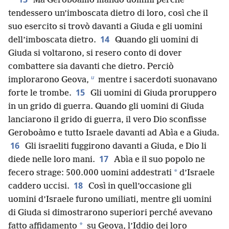
Ma Geroboàmo mandò uomini perché
tendessero un’imboscata dietro di loro, così che il
suo esercito si trovò davanti a Giuda e gli uomini
14
dell’imboscata dietro.
Quando gli uomini di
Giuda si voltarono, si resero conto di dover
combattere sia davanti che dietro. Perciò
u
implorarono Geova,
mentre i sacerdoti suonavano
15
forte le trombe.
Gli uomini di Giuda proruppero
in un grido di guerra. Quando gli uomini di Giuda
lanciarono il grido di guerra, il vero Dio sconfisse
Geroboàmo e tutto Israele davanti ad Abìa e a Giuda.
16
Gli israeliti fuggirono davanti a Giuda, e Dio li
17
diede nelle loro mani.
Abìa e il suo popolo ne
*
fecero strage: 500.000 uomini addestrati
d’Israele
18
caddero uccisi.
Così in quell’occasione gli
uomini d’Israele furono umiliati, mentre gli uomini
di Giuda si dimostrarono superiori perché avevano
*
fatto affidamento
su Geova, l’Iddio dei loro