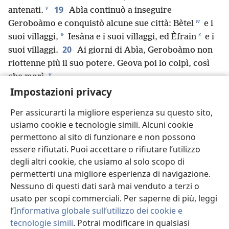
v
19
antenati.
Abìa continuò a inseguire
w
Geroboàmo e conquistò alcune sue città: Bètel
e i
x
*
suoi villaggi,
Iesàna e i suoi villaggi, ed Èfrain
e i
20
suoi villaggi.
Ai giorni di Abìa, Geroboàmo non
riottenne più il suo potere. Geova poi lo colpì, così
y
che morì.
21
Impostazioni privacy
Abìa invece diventò sempre più forte. Con il
z
tempo prese 14 mogli
e generò 22 figli e 16 figlie.
Per assicurarti la migliore esperienza su questo sito,
22
E il resto della storia di Abìa, le sue azioni e le
usiamo cookie e tecnologie simili. Alcuni cookie
*
sue parole, è riportato negli scritti
del profeta
permettono al sito di funzionare e non possono
a
Iddo.
essere rifiutati. Puoi accettare o rifiutare l’utilizzo
degli altri cookie, che usiamo al solo scopo di
permetterti una migliore esperienza di navigazione.
Precedente
Successivo
Nessuno di questi dati sarà mai venduto a terzi o
usato per scopi commerciali. Per saperne di più, leggi
l’
Informativa globale sull’utilizzo dei cookie e
tecnologie simili
. Potrai modificare in qualsiasi