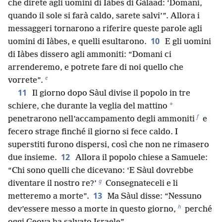
che direte agli uomini di Iàbes di Gàlaad: ‘Domani,
quando il sole si farà caldo, sarete salvi’”. Allora i
messaggeri tornarono a riferire queste parole agli
10
uomini di Iàbes, e quelli esultarono.
E gli uomini
di Iàbes dissero agli ammoniti: “Domani ci
arrenderemo, e potrete fare di noi quello che
e
vorrete”.
11
Il giorno dopo Sàul divise il popolo in tre
*
schiere, che durante la veglia del mattino
f
penetrarono nell’accampamento degli ammoniti
e
fecero strage finché il giorno si fece caldo. I
superstiti furono dispersi, così che non ne rimasero
12
due insieme.
Allora il popolo chiese a Samuele:
“Chi sono quelli che dicevano: ‘E Sàul dovrebbe
g
diventare il nostro re?’
Consegnateceli e li
13
metteremo a morte”.
Ma Sàul disse: “Nessuno
h
dev’essere messo a morte in questo giorno,
perché