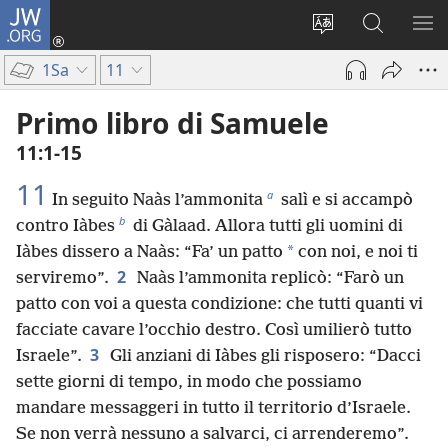
JW.ORG
Accedi
(apre
Modificare
Cerca
MO
una
la
in
ME
1Sa
11
nuova
lingua
JW.ORG
finestra)
del
Primo libro di Samuele
sito
11:1-15
11
a
In seguito Naàs l’ammonita
salì e si accampò
b
contro Iàbes
di Gàlaad. Allora tutti gli uomini di
*
Iàbes dissero a Naàs: “Fa’ un patto
con noi, e noi ti
2
serviremo”.
Naàs l’ammonita replicò: “Farò un
patto con voi a questa condizione: che tutti quanti vi
facciate cavare l’occhio destro. Così umilierò tutto
3
Israele”.
Gli anziani di Iàbes gli risposero: “Dacci
sette giorni di tempo, in modo che possiamo
mandare messaggeri in tutto il territorio d’Israele.
Se non verrà nessuno a salvarci, ci arrenderemo”.