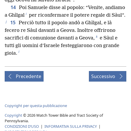
oggi Geova ha salvato Israele”.
14
Poi Samuele disse al popolo: “Venite, andiamo
i
a Ghìlgal
per riconfermare il potere regale di Sàul”.
j
15
Perciò tutto il popolo andò a Ghìlgal, e là
fecero re Sàul davanti a Geova. Inoltre offrirono
k
sacrifici di comunione davanti a Geova,
e Sàul e
tutti gli uomini d’Israele festeggiarono con grande
l
gioia.
Precedente
Successivo
Copyright per questa pubblicazione
Copyright
©
2026
Watch Tower Bible and Tract Society of
Pennsylvania.
CONDIZIONI D’USO
|
INFORMATIVA SULLA PRIVACY
|