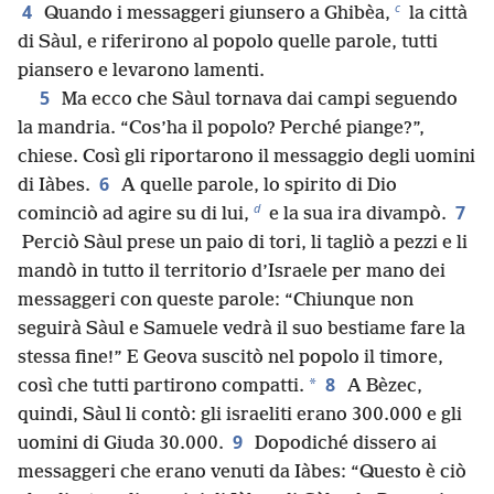
c
4
Quando i messaggeri giunsero a Ghibèa,
la città
di Sàul, e riferirono al popolo quelle parole, tutti
piansero e levarono lamenti.
5
Ma ecco che Sàul tornava dai campi seguendo
la mandria. “Cos’ha il popolo? Perché piange?”,
chiese. Così gli riportarono il messaggio degli uomini
6
di Iàbes.
A quelle parole, lo spirito di Dio
d
7
cominciò ad agire su di lui,
e la sua ira divampò.
Perciò Sàul prese un paio di tori, li tagliò a pezzi e li
mandò in tutto il territorio d’Israele per mano dei
messaggeri con queste parole: “Chiunque non
seguirà Sàul e Samuele vedrà il suo bestiame fare la
stessa fine!” E Geova suscitò nel popolo il timore,
8
*
così che tutti partirono compatti.
A Bèzec,
quindi, Sàul li contò: gli israeliti erano 300.000 e gli
9
uomini di Giuda 30.000.
Dopodiché dissero ai
messaggeri che erano venuti da Iàbes: “Questo è ciò