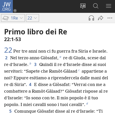
JW.ORG
Accedi
(apre
Modificare
Cerca
MO
una
la
in
ME
1Re
22
nuova
lingua
JW.ORG
finestra)
del
Primo libro dei Re
sito
22:1-53
22
Per tre anni non ci fu guerra fra Siria e Israele.
a
2
Nel terzo anno Giòsafat,
re di Giuda, scese dal
b
3
re d’Israele.
Quindi il re d’Israele disse ai suoi
c
servitori: “Sapete che Ramòt-Gàlaad
appartiene a
noi? Eppure esitiamo a riprendercela dalle mani del
4
re di Siria”.
E disse a Giòsafat: “Verrai con me a
combattere a Ramòt-Gàlaad?” Giòsafat rispose al re
d’Israele: “Io sono con te. Il mio popolo è il tuo
d
popolo. I miei cavalli sono i tuoi cavalli”.
5
Comunque Giòsafat disse al re d’Israele: “Ti