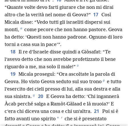
la darà in mano al re”.
Allora il re gli disse:
“Quante volte devo farti giurare che non mi dirai
17
altro che la verità nel nome di Geova?”
Così
Micaìa disse: “Vedo tutti gli israeliti dispersi sui
n
monti,
come pecore che non hanno pastore. Geova
ha detto: ‘Questi non hanno padrone. Ognuno di loro
torni a casa sua in pace’”.
18
Il re d’Israele disse quindi a Giòsafat: “Te
l’avevo detto che non avrebbe profetizzato il bene
o
riguardo a me, ma solo il male!”
19
Micaìa proseguì: “Ora ascoltate la parola di
p
Geova. Ho visto Geova seduto sul suo trono
e tutto
l’esercito dei cieli presso di lui, alla sua destra e alla
q
20
sua sinistra.
E Geova ha detto: ‘Chi ingannerà
Àcab perché salga a Ramòt-Gàlaad e là muoia?’ E
21
c’era chi diceva una cosa e chi un’altra.
Poi si è
r
*
fatto avanti uno spirito
che si è presentato
davanti a Geova e ha detto: ‘Lo ingannerò io’. Geova