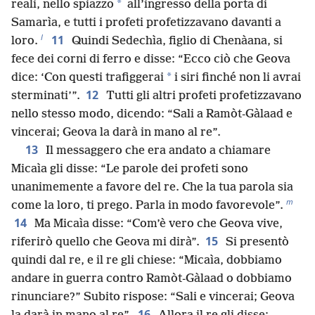
*
reali, nello spiazzo
all’ingresso della porta di
Samarìa, e tutti i profeti profetizzavano davanti a
l
11
loro.
Quindi Sedechìa, figlio di Chenàana, si
fece dei corni di ferro e disse: “Ecco ciò che Geova
*
dice: ‘Con questi trafiggerai
i siri finché non li avrai
12
sterminati’”.
Tutti gli altri profeti profetizzavano
nello stesso modo, dicendo: “Sali a Ramòt-Gàlaad e
vincerai; Geova la darà in mano al re”.
13
Il messaggero che era andato a chiamare
Micaìa gli disse: “Le parole dei profeti sono
unanimemente a favore del re. Che la tua parola sia
m
come la loro, ti prego. Parla in modo favorevole”.
14
Ma Micaìa disse: “Com’è vero che Geova vive,
15
riferirò quello che Geova mi dirà”.
Si presentò
quindi dal re, e il re gli chiese: “Micaìa, dobbiamo
andare in guerra contro Ramòt-Gàlaad o dobbiamo
rinunciare?” Subito rispose: “Sali e vincerai; Geova
16