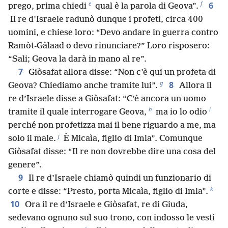
e
f
6
prego, prima chiedi
qual è la parola di Geova”.
Il re d’Israele radunò dunque i profeti, circa 400
uomini, e chiese loro: “Devo andare in guerra contro
Ramòt-Gàlaad o devo rinunciare?” Loro risposero:
“Sali; Geova la darà in mano al re”.
7
Giòsafat allora disse: “Non c’è qui un profeta di
g
8
Geova? Chiediamo anche tramite lui”.
Allora il
re d’Israele disse a Giòsafat: “C’è ancora un uomo
h
i
tramite il quale interrogare Geova,
ma io lo odio
perché non profetizza mai il bene riguardo a me, ma
j
solo il male.
È Micaìa, figlio di Imla”. Comunque
Giòsafat disse: “Il re non dovrebbe dire una cosa del
genere”.
9
Il re d’Israele chiamò quindi un funzionario di
k
corte e disse: “Presto, porta Micaìa, figlio di Imla”.
10
Ora il re d’Israele e Giòsafat, re di Giuda,
sedevano ognuno sul suo trono, con indosso le vesti