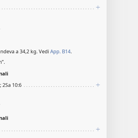
6
ondeva a 34,2 kg. Vedi
App. B14
.
m”.
nali
; 2Sa 10:6
7
nali