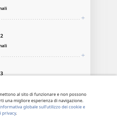
nali
12
nali
13
nali
ermettono al sito di funzionare e non possono
terti una migliore esperienza di navigazione.
Informativa globale sull’utilizzo dei cookie e
14
 privacy
.