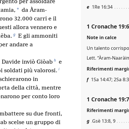
rgento per assoldare
e
1Re 16:34
*
tamia,
da Àram-
ono 32.000 carri e il
1 Cronache 19:
uesti allora vennero e
g
dèba.
E gli ammoniti
Note in calce
 per andare a
Un talento corrisp
Lett. “Àram-Naarài
h
 Davide inviò Giòab
e
Riferimenti margi
i
i soldati più valorosi.
schierarono in
f
1Sa 14:47; 2Sa 8:3
orta della città, mentre
ionarono per conto loro
1 Cronache 19:
Riferimenti margi
battere su due fronti,
g
Gsè 13:8, 9
iòab scelse un gruppo di