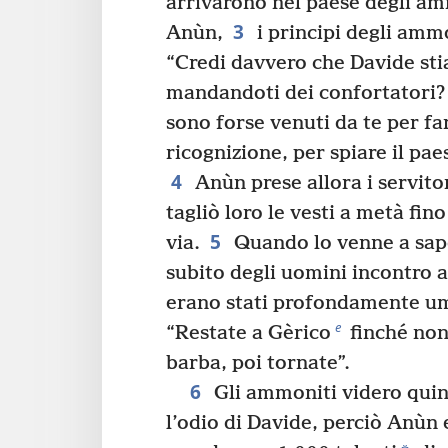
arrivarono nel paese degli a
3
Anùn,
i principi degli amm
“Credi davvero che Davide st
mandandoti dei confortatori? 
sono forse venuti da te per fa
ricognizione, per spiare il pae
4
Anùn prese allora i servitori
tagliò loro le vesti a metà fin
5
via.
Quando lo venne a sap
subito degli uomini incontro a
erano stati profondamente umili
e
“Restate a Gèrico
finché non 
barba, poi tornate”.
6
Gli ammoniti videro quind
l’odio di Davide, perciò Anùn 