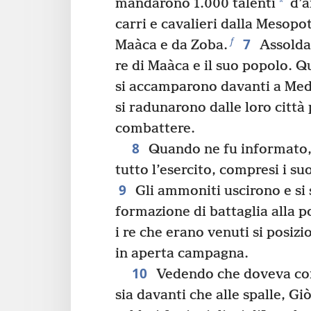
*
mandarono 1.000 talenti
d’a
carri e cavalieri dalla Mesopo
7
f
Maàca e da Zoba.
Assoldar
re di Maàca e il suo popolo. Q
si accamparono davanti a Me
si radunarono dalle loro città
combattere.
8
Quando ne fu informato,
tutto l’esercito, compresi i suo
9
Gli ammoniti uscirono e si 
formazione di battaglia alla p
i re che erano venuti si posiz
in aperta campagna.
10
Vedendo che doveva com
sia davanti che alle spalle, G