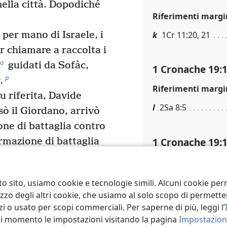
 nella città. Dopodiché
Riferimenti margi
k
1Cr 11:20, 21
 per mano di Israele, i
 chiamare a raccolta i
o
guidati da Sofàc,
1 Cronache 19:
p
.
Riferimenti margi
u riferita, Davide
l
2Sa 8:5
sò il Giordano, arrivò
one di battaglia contro
1 Cronache 19:
ormazione di battaglia
sti combatterono contro
Riferimenti margi
ti a Israele; e tra loro
m
De 31:6; Gsè 1:9
to sito, usiamo cookie e tecnologie simili. Alcuni cookie p
i carri e 40.000 fanti,
tilizzo degli altri cookie, che usiamo al solo scopo di permet
19
l’esercito.
i o usato per scopi commerciali. Per saperne di più, leggi l’
1 Cronache 19:
ti sconfitti da Israele,
asi momento le impostazioni visitando la pagina
Impostazioni