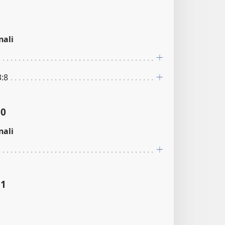
8
nali
3:8
10
nali
11