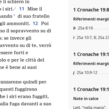
e li schierò in
11
j
i siri.
Mise il
1 Cronache 19:
*
omando
di suo fratello
Riferimenti margi
12
 gli ammoniti.
Poi
h
2Sa 8:16
o il sopravvento su di
i
2Sa 10:7, 8; 2Sa 2
; se invece gli
vvento su di te, verrò
sere forti e
1 Cronache 19:
lo e per le città del
Riferimenti margi
he è bene ai suoi
j
2Sa 10:9-12
vanzarono quindi per
1 Cronache 19:
e questi fuggirono
 i siri erano fuggiti,
Note in calce
alla fuga davanti a suo
Lett. “nella mano”.