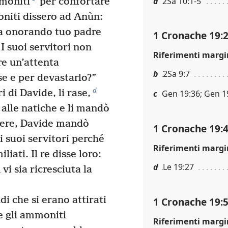
a
2Sa 10:1-5
mmoniti
per confortare
oniti dissero ad Anùn:
ia onorando tuo padre
1 Cronache 19:
I suoi servitori non
Riferimenti margi
re un’attenta
b
2Sa 9:7
se e per devastarlo?”
d
 di Davide, li rase,
c
Gen 19:36; Gen 1
o alle natiche e li mandò
ere, Davide mandò
1 Cronache 19:
i suoi servitori perché
Riferimenti margi
ati. Il re disse loro:
d
Le 19:27
vi sia ricresciuta la
i che si erano attirati
1 Cronache 19:
e gli ammoniti
Riferimenti margi