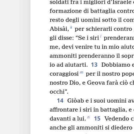
soldati fra i migliori d’Israele 
formazione di battaglia contro 
resto degli uomini sotto il c
k
Abisài,
per schierarli contro
l
gli disse: “Se i siri
prenderann
me, devi venire tu in mio aiuto
ammoniti prenderanno il sopra
13
io ad aiutarti.
Dobbiamo es
m
coraggiosi
per il nostro popo
nostro Dio, e Geova farà ciò c
occhi”.
14
Giòab e i suoi uomini a
affrontare i siri in battaglia, 
15
n
davanti a lui.
Vedendo che
anche gli ammoniti si diedero 