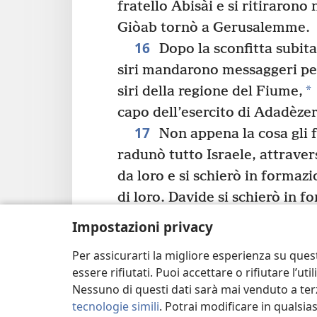
fratello Abisài e si ritirarono
Giòab tornò a Gerusalemme.
16
Dopo la sconfitta subita
siri mandarono messaggeri per
*
siri della regione del Fiume,
capo dell’esercito di Adadèzer
17
Non appena la cosa gli f
radunò tutto Israele, attraver
da loro e si schierò in formazi
di loro. Davide si schierò in f
per fronteggiare i siri, e que
Impostazioni privacy
18
q
di lui.
Ma fuggirono davan
Per assicurarti la migliore esperienza su ques
Davide uccise 7.000 guidatori d
essere rifiutati. Puoi accettare o rifiutare l’u
e mise a morte Sofàc, capo del
Nessuno di questi dati sarà mai venduto a terz
Rendendosi conto di essere sta
tecnologie simili
. Potrai modificare in qualsi