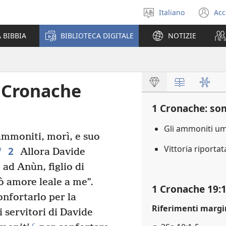
Italiano
Acc
Seleziona
(a
la
un
 BIBBIA
BIBLIOTECA DIGITALE
NOTIZIE
lingua
nu
fi
e Cronache
1 Cronache: s
Gli ammoniti um
 ammoniti, morì, e suo
Vittoria riporta
2
a
Allora Davide
ad Anùn, figlio di
ò amore leale a me”.
1 Cronache 19:
nfortarlo per la
Riferimenti margi
 servitori di Davide
c