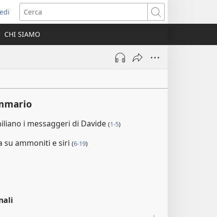
edi
pre
Cerca
a
CHI SIAMO
ova
nestra)
ommario
iliano i messaggeri di Davide
(
1-5
)
ta su ammoniti e siri
(
6-19
)
1
nali