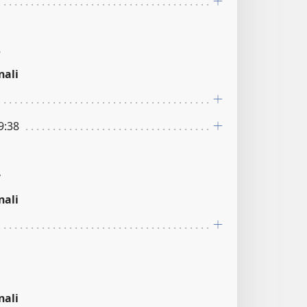
2
nali
9:38
4
nali
5
nali