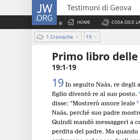
JW.ORG
Testimoni di Geova
HOME
COSA DICE LA
1 Cronache
19
Primo libro dell
19:1-19
19
In seguito Naàs, re degli
figlio diventò re al suo posto.
b
disse: “Mostrerò amore leale
Naàs, perché suo padre mostr
Quindi mandò messaggeri a co
perdita del padre. Ma quando i