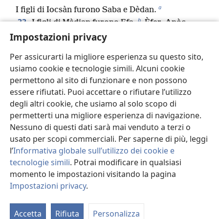
a
I figli di Iocsàn furono Saba e Dèdan.
b
33
I figli di Màdian furono Efa,
Èfer, Anòc,
Impostazioni privacy
Abìda ed Eldàa.
Tutti questi furono i figli di Chetùra.
Per assicurarti la migliore esperienza su questo sito,
c
34
Abraamo generò Isacco.
I figli di Isacco
usiamo cookie e tecnologie simili. Alcuni cookie
d
e
furono Esaù
e Israele.
permettono al sito di funzionare e non possono
35
I figli di Esaù furono Èlifaz, Reuèl, Ieùs, Ialàm
essere rifiutati. Puoi accettare o rifiutare l’utilizzo
f
e Cora.
degli altri cookie, che usiamo al solo scopo di
g
36
I figli di Èlifaz furono Tèman,
Omar, Zefo,
permetterti una migliore esperienza di navigazione.
h
Gatàm, Chenàz, Timna e Àmalec.
Nessuno di questi dati sarà mai venduto a terzi o
37
I figli di Reuèl furono Nàat, Zera, Samma e
usato per scopi commerciali. Per saperne di più, leggi
i
Mizza.
l’
Informativa globale sull’utilizzo dei cookie e
j
38
tecnologie simili
. Potrai modificare in qualsiasi
I figli di Sèir
furono Lotàn, Sobàl, Zibeòn,
momento le impostazioni visitando la pagina
k
Ana, Disòn, Èzer e Disàn.
Impostazioni privacy
.
39
I figli di Lotàn furono Ori e Omàm. La sorella
Ri
l
di Lotàn fu Timna.
di
40
Accetta
Rifiuta
Personalizza
I figli di Sobàl furono Alvàn, Manàat, Èbal,
st