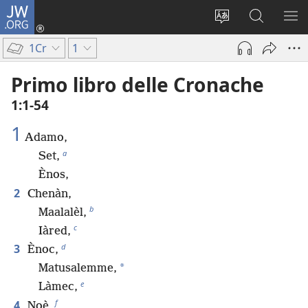
JW.ORG
Accedi
(apre
Modificare
Cerca
MO
una
la
in
ME
1Cr
1
nuova
lingua
JW.ORG
finestra)
del
Primo libro delle Cronache
sito
1:1-54
1
Adamo,
a
Set,
Ènos,
2
Chenàn,
b
Maalalèl,
c
Iàred,
d
3
Ènoc,
*
Matusalemme,
e
Làmec,
f
4
Noè,