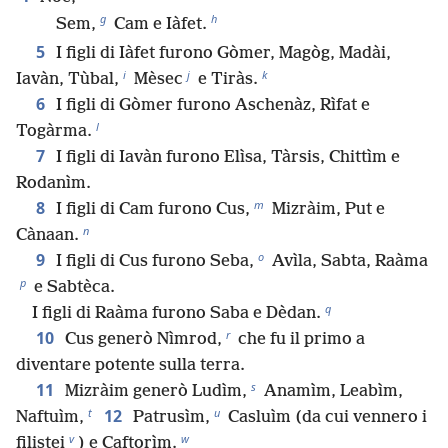
g
h
Sem,
Cam e Iàfet.
5
I figli di Iàfet furono Gòmer, Magòg, Madài,
i
j
k
Iavàn, Tùbal,
Mèsec
e Tiràs.
6
I figli di Gòmer furono Aschenàz, Rìfat e
l
Togàrma.
7
I figli di Iavàn furono Elìsa, Tàrsis, Chittìm e
Rodanìm.
m
8
I figli di Cam furono Cus,
Mizràim, Put e
n
Cànaan.
o
9
I figli di Cus furono Seba,
Avìla, Sabta, Raàma
p
e Sabtèca.
q
I figli di Raàma furono Saba e Dèdan.
r
10
Cus generò Nìmrod,
che fu il primo a
diventare potente sulla terra.
s
11
Mizràim generò Ludìm,
Anamìm, Leabìm,
t
u
12
Naftuìm,
Patrusìm,
Casluìm (da cui vennero i
v
w
filistei
) e Caftorìm.