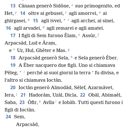
x
13
Cànaan generò Sidóne,
suo primogenito, ed
y
z
a
14
Het,
oltre ai gebusei,
agli amorrei,
ai
b
c
15
*
ghirgasei,
agli ivvei,
agli archei, ai sinei,
d
16
agli arvadei,
agli zemarei e agli amatei.
e
f
17
I figli di Sem furono Èlam,
Assùr,
Arpacsàd, Lud e Àram,
g
*
e
Uz, Hul, Ghèter e Mas.
h
18
Arpacsàd generò Sela,
e Sela generò Èber.
19
A Èber nacquero due figli. Uno si chiamava
i
*
*
Pèleg,
perché ai suoi giorni la terra
fu divisa, e
l’altro si chiamava Ioctàn.
20
Ioctàn generò Almodàd, Sèlef, Azarmàvet,
j
21
22
Iera,
Hadoràm, Uzàl, Dicla,
Obàl, Abimaèl,
k
l
23
Saba,
Òfir,
Avìla
e Iobàb. Tutti questi furono i
figli di Ioctàn.
24
Sem,
Arpacsàd,