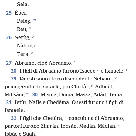
Sela,
25
Èber,
m
Pèleg,
n
Reu,
o
26
Serùg,
p
Nàhor,
q
Tera,
r
27
Abramo, cioè Abraamo.
s
t
28
I figli di Abraamo furono Isacco
e Ismaele.
u
29
Questi sono i loro discendenti: Nebaiòt,
v
primogenito di Ismaele, poi Chedàr,
Adbeèl,
w
30
Mibsàm,
Misma, Duma, Massa, Adàd, Tema,
31
Ietùr, Nafìs e Chedèma. Questi furono i figli di
Ismaele.
x
32
I figli che Chetùra,
concubina di Abraamo,
y
partorì furono Zimràn, Iocsàn, Medàn, Màdian,
z
Isbàc e Suah.