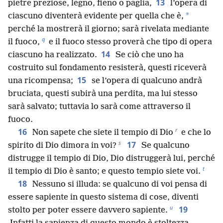
13
pietre preziose, legno, fieno o paglia,
l’opera di
*
ciascuno diventerà evidente per quella che è,
perché la mostrerà il giorno; sarà rivelata mediante
q
il fuoco,
e il fuoco stesso proverà che tipo di opera
14
ciascuno ha realizzato.
Se ciò che uno ha
costruito sul fondamento resisterà, questi riceverà
15
una ricompensa;
se l’opera di qualcuno andrà
bruciata, questi subirà una perdita, ma lui stesso
sarà salvato; tuttavia lo sarà come attraverso il
fuoco.
r
16
Non sapete che siete il tempio di Dio
e che lo
s
17
spirito di Dio dimora in voi?
Se qualcuno
distrugge il tempio di Dio, Dio distruggerà lui, perché
t
il tempio di Dio è santo; e questo tempio siete voi.
18
Nessuno si illuda: se qualcuno di voi pensa di
essere sapiente in questo sistema di cose, diventi
u
19
stolto per poter essere davvero sapiente.