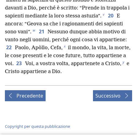
Infatti la sapienza di questo mondo è stoltezza
davanti a Dio, perché è scritto: “Prende in trappola i
v
20
sapienti mediante la loro stessa astuzia”.
E
ancora: “Geova sa che i ragionamenti dei sapienti
w
21
sono vani”.
Nessuno dunque abbia motivo di
vanto negli uomini, perché ogni cosa vi appartiene:
x
22
Paolo, Apòllo, Cefa,
il mondo, la vita, la morte,
le cose presenti e le cose future, tutto appartiene a
y
23
voi.
Voi, a vostra volta, appartenete a Cristo,
e
Cristo appartiene a Dio.
Precedente
Successivo
Copyright per questa pubblicazione
Copyright
©
2026
Watch Tower Bible and Tract Society of