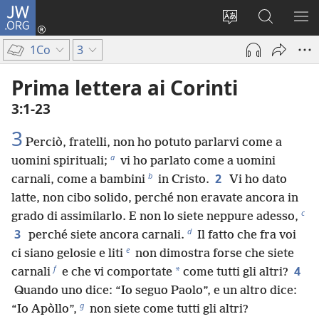
JW.ORG
Accedi
(apre
Modificare
Cerca
MO
una
la
in
ME
1Co
3
nuova
lingua
JW.ORG
finestra)
del
Prima lettera ai Corinti
sito
3:1-23
3
Perciò, fratelli, non ho potuto parlarvi come a
a
uomini spirituali;
vi ho parlato come a uomini
b
2
carnali, come a bambini
in Cristo.
Vi ho dato
latte, non cibo solido, perché non eravate ancora in
c
grado di assimilarlo. E non lo siete neppure adesso,
d
3
perché siete ancora carnali.
Il fatto che fra voi
e
ci siano gelosie e liti
non dimostra forse che siete
f
4
*
carnali
e che vi comportate
come tutti gli altri?
Quando uno dice: “Io seguo Paolo”, e un altro dice:
g
“Io Apòllo”,
non siete come tutti gli altri?