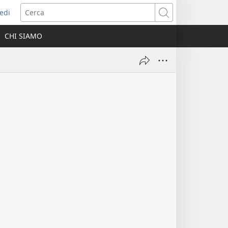
edi
pre
Cerca
a
CHI SIAMO
ova
nestra)