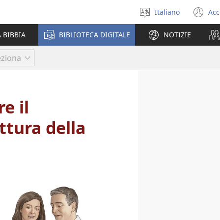
Italiano
Acc
Seleziona
(a
la
un
 BIBBIA
BIBLIOTECA DIGITALE
NOTIZIE
lingua
nu
fi
eziona
e il
ttura della