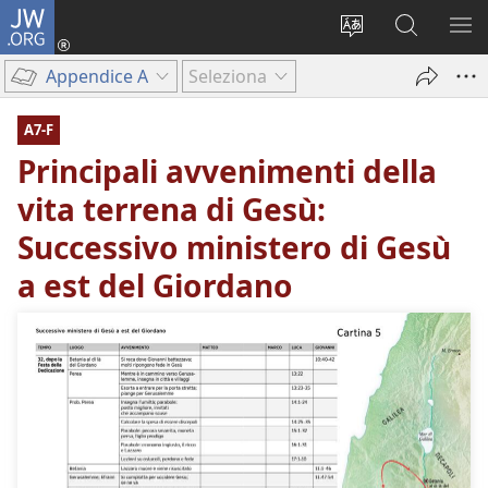
JW.ORG
Accedi
(apre
Modificare
Cerca
MO
una
la
in
ME
Appendice A
Seleziona
nuova
lingua
JW.ORG
finestra)
del
A7-F
sito
Principali avvenimenti della
vita terrena di Gesù:
Successivo ministero di Gesù
a est del Giordano