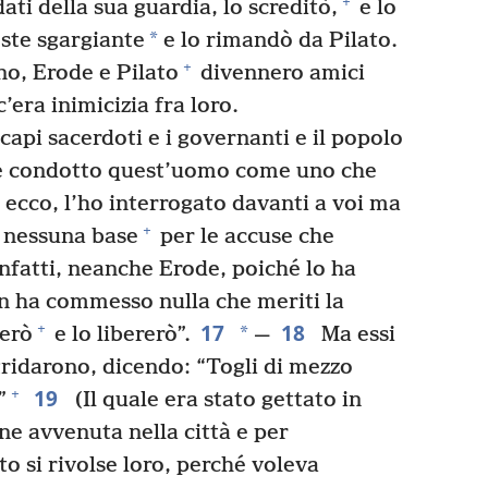
+
ati della sua guardia, lo screditò,
e lo
*
ste sgargiante
e lo rimandò da Pilato.
+
no, Erode e Pilato
divennero amici
’era inimicizia fra loro.
capi sacerdoti e i governanti e il popolo
ete condotto quest’uomo come uno che
ed ecco, l’ho interrogato davanti a voi ma
+
 nessuna base
per le accuse che
nfatti, neanche Erode, poiché lo ha
n ha commesso nulla che meriti la
17
18
+
*
herò
e lo libererò”.
—
Ma essi
gridarono, dicendo: “Togli di mezzo
19
+
”
(Il quale era stato gettato in
ne avvenuta nella città e per
o si rivolse loro, perché voleva