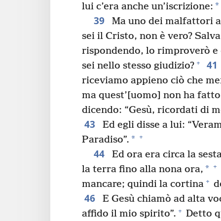
*
lui c’era anche un’iscrizione:
39
Ma uno dei malfattori a
sei il Cristo, non è vero? Salva
rispondendo, lo rimproverò e 
41
+
sei nello stesso giudizio?
riceviamo appieno ciò che mer
ma quest’[uomo] non ha fatto 
dicendo: “Gesù, ricordati di 
43
Ed egli disse a lui: “Veram
+
*
Paradiso”.
44
Ed ora era circa la sest
+
*
la terra fino alla nona ora,
+
mancare; quindi la cortina
de
46
E Gesù chiamò ad alta voc
+
affido il mio spirito”.
Detto q