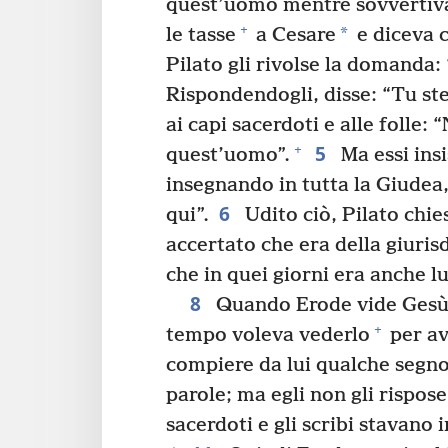
quest’uomo mentre sovvertiv
+
*
le tasse
a Cesare
e diceva c
Pilato gli rivolse la domanda: “
Rispondendogli, disse: “Tu stes
ai capi sacerdoti e alle folle:
5
+
quest’uomo”.
Ma essi insi
insegnando in tutta la Giudea,
6
qui”.
Udito ciò, Pilato chie
accertato che era della giuris
che in quei giorni era anche 
8
Quando Erode vide Gesù s
+
tempo voleva vederlo
per av
compiere da lui qualche segno
parole; ma egli non gli rispose
sacerdoti e gli scribi stavano