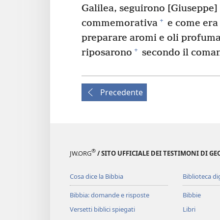
Galilea, seguirono [Giuseppe]
+
commemorativa
e come era 
preparare aromi e oli profuma
+
riposarono
secondo il coma
Precedente
®
JW.ORG
/ SITO UFFICIALE DEI TESTIMONI DI GE
Cosa dice la Bibbia
Biblioteca di
Bibbia: domande e risposte
Bibbie
Versetti biblici spiegati
Libri