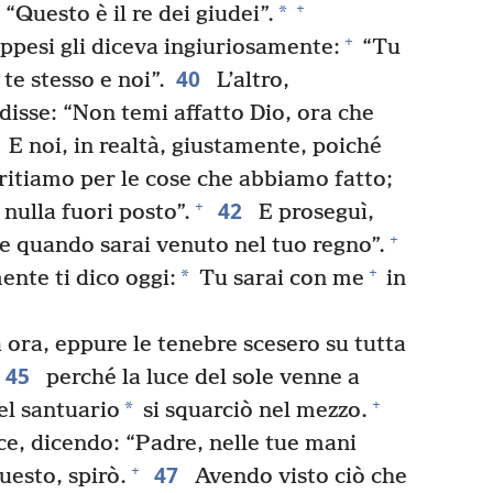
+
*
“Questo è il re dei giudei”.
+
ppesi gli diceva ingiuriosamente:
“Tu
40
 te stesso e noi”.
L’altro,
disse: “Non temi affatto Dio, ora che
E noi, in realtà, giustamente, poiché
itiamo per le cose che abbiamo fatto;
42
+
nulla fuori posto”.
E proseguì,
+
me quando sarai venuto nel tuo regno”.
+
*
ente ti dico oggi:
Tu sarai con me
in
a ora, eppure le tenebre scesero su tutta
45
perché la luce del sole venne a
+
*
l santuario
si squarciò nel mezzo.
e, dicendo: “Padre, nelle tue mani
47
+
uesto, spirò.
Avendo visto ciò che