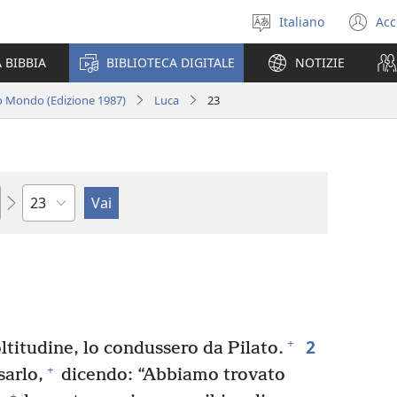
Italiano
Acc
Seleziona
(a
la
un
 BIBBIA
BIBLIOTECA DIGITALE
NOTIZIE
lingua
nu
fi
o Mondo (Edizione 1987)
Luca
23
Capitolo
2
+
oltitudine, lo condussero da Pilato.
+
arlo,
dicendo: “Abbiamo trovato
+