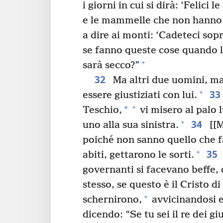
i giorni in cui si dirà: ‘Felici 
e le mammelle che non hanno a
a dire ai monti: ‘Cadeteci sopra
se fanno queste cose quando l
+
sarà secco?”
32
Ma altri due uomini, ma
33
+
essere giustiziati con lui.
+
*
Teschio,
vi misero al palo l
34
+
uno alla sua sinistra.
[[M
poiché non sanno quello che f
35
+
abiti, gettarono le sorti.
governanti si facevano beffe, d
stesso, se questo è il Cristo di 
+
schernirono,
avvicinandosi e
dicendo: “Se tu sei il re dei gi