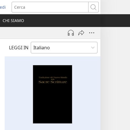
edi
pre
Cerca
a
CHI SIAMO
ova
nestra)
LEGGI IN