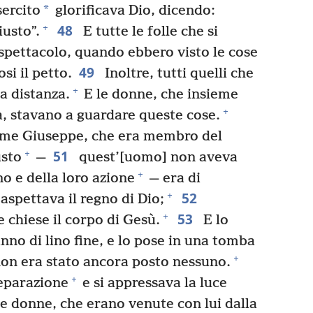
*
sercito
glorificava Dio, dicendo:
48
+
usto”.
E tutte le folle che si
spettacolo, quando ebbero visto le cose
49
i il petto.
Inoltre, tutti quelli che
+
a distanza.
E le donne, che insieme
+
a, stavano a guardare queste cose.
me Giuseppe, che era membro del
51
+
sto
—
quest’[uomo] non aveva
+
no e della loro azione
— era di
52
+
aspettava il regno di Dio;
53
+
 chiese il corpo di Gesù.
E lo
nno di lino fine, e lo pose in una tomba
+
 non era stato ancora posto nessuno.
+
reparazione
e si appressava la luce
e donne, che erano venute con lui dalla