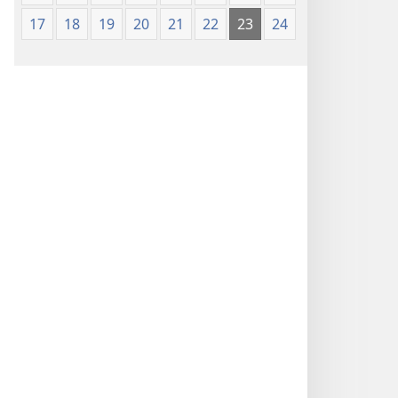
(edizione 1987)
17
18
19
20
21
22
23
24