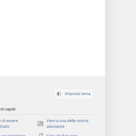
Imposta tema
ti rapidi
i di essere
Vieni a una delle nostre
(apre
ttato
adunanze
una
 un congresso
Cosa c’è di nuovo