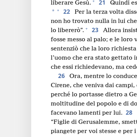
21
+
liberare Gesù.
Quindi ess
22
+
*
Per la terza volta diss
non ho trovato nulla in lui che
23
+
lo libererò”.
Allora insis
fosse messo al palo; e le loro
sentenziò che la loro richiesta
l’uomo che era stato gettato i
che essi richiedevano, ma cede
26
Ora, mentre lo conducev
Cirene, che veniva dai campi, e
perché lo portasse dietro a Ge
moltitudine del popolo e di d
28
facevano lamenti per lui.
“Figlie di Gerusalemme, smett
piangete per voi stesse e per i 