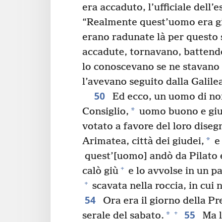
era accaduto, l’ufficiale dell’e
“Realmente quest’uomo era gi
erano radunate là per questo 
accadute, tornavano, battendos
lo conoscevano se ne stavano 
l’avevano seguito dalla Galile
50
Ed ecco, un uomo di no
*
Consiglio,
uomo buono e giu
votato a favore del loro diseg
*
Arimatea, città dei giudei,
e 
quest’[uomo] andò da Pilato e
+
calò giù
e lo avvolse in un pa
+
scavata nella roccia, in cui
54
Ora era il giorno della P
55
+
*
serale del sabato.
Ma l