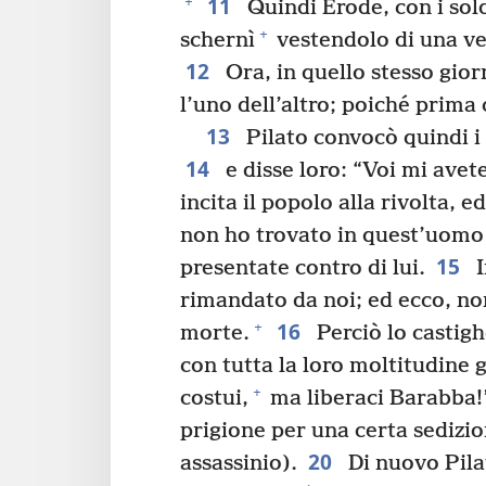
11
+
Quindi Erode, con i sold
+
schernì
vestendolo di una ve
12
Ora, in quello stesso gior
l’uno dell’altro; poiché prima c
13
Pilato convocò quindi i 
14
e disse loro: “Voi mi av
incita il popolo alla rivolta, 
non ho trovato in quest’uomo
15
presentate contro di lui.
I
rimandato da noi; ed ecco, no
16
+
morte.
Perciò lo castig
con tutta la loro moltitudine 
+
costui,
ma liberaci Barabba!
prigione per una certa sedizio
20
assassinio).
Di nuovo Pilat