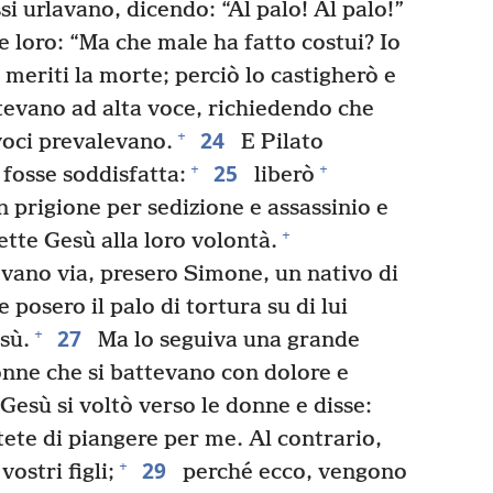
i urlavano, dicendo: “Al palo! Al palo!”
e loro: “Ma che male ha fatto costui? Io
 meriti la morte; perciò lo castigherò e
tevano ad alta voce, richiedendo che
24
+
 voci prevalevano.
E Pilato
25
+
+
 fosse soddisfatta:
liberò
n prigione per sedizione e assassinio e
+
tte Gesù alla loro volontà.
ano via, presero Simone, un nativo di
 posero il palo di tortura su di lui
27
+
sù.
Ma lo seguiva una grande
onne che si battevano con dolore e
Gesù si voltò verso le donne e disse:
ete di piangere per me. Al contrario,
29
+
vostri figli;
perché ecco, vengono