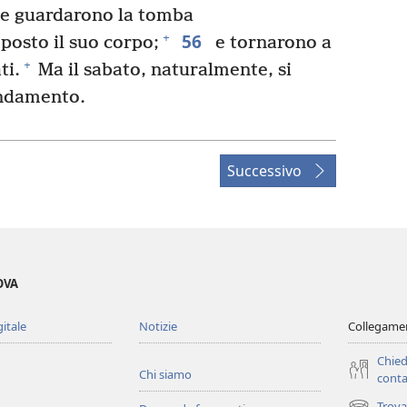
 e guardarono la tomba
56
+
posto il suo corpo;
e tornarono a
+
ti.
Ma il sabato, naturalmente, si
ndamento.
Successivo
OVA
gitale
Notizie
Collegamen
Chied
Chi siamo
conta
Trova