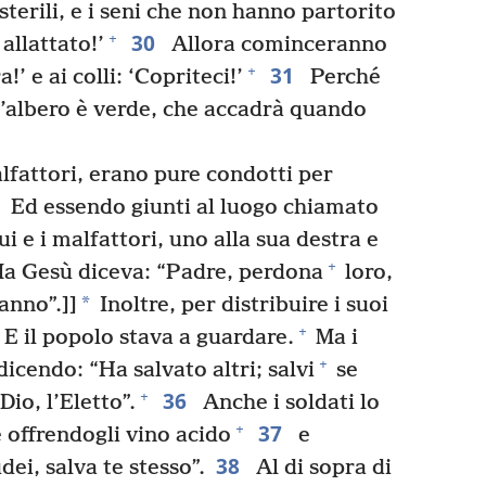
le sterili, e i seni che non hanno partorito
30
+
llattato!’
Allora cominceranno
31
+
!’ e ai colli: ‘Copriteci!’
Perché
’albero è verde, che accadrà quando
lfattori, erano pure condotti per
Ed essendo giunti al luogo chiamato
ui e i malfattori, uno alla sua destra e
+
a Gesù diceva: “Padre, perdona
loro,
*
anno”.]]
Inoltre, per distribuire i suoi
+
E il popolo stava a guardare.
Ma i
+
icendo: “Ha salvato altri; salvi
se
36
+
Dio, l’Eletto”.
Anche i soldati lo
37
+
 offrendogli vino acido
e
38
udei, salva te stesso”.
Al di sopra di