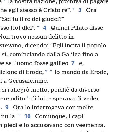
a
la nostra nazione, proibiva di pagare
3
+
he egli stesso è Cristo re”.
Ora
Sei tu il re dei giudei?”
4
+
so [lo] dici”.
Quindi Pilato disse
 “Non trovo nessun delitto in
stevano, dicendo: “Egli incita il popolo
 sì, cominciando dalla Galilea fino a
7
se se l’uomo fosse galileo
e,
+
*
dizione di Erode,
lo mandò da Erode,
lui a Gerusalemme.
i rallegrò molto, poiché da diverso
+
ere udito
di lui, e sperava di veder
9
.
Ora lo interrogava con molte
10
+
 nulla.
Comunque, i capi
 in piedi e lo accusavano con veemenza.