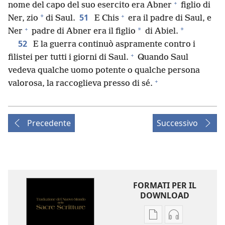
+
nome del capo del suo esercito era Abner
figlio di
+
51
*
Ner, zio
di Saul.
E Chis
era il padre di Saul, e
+
*
*
Ner
padre di Abner era il figlio
di Abiel.
52
E la guerra continuò aspramente contro i
+
filistei per tutti i giorni di Saul.
Quando Saul
vedeva qualche uomo potente o qualche persona
+
valorosa, la raccoglieva presso di sé.
Precedente
Successivo
FORMATI PER IL
DOWNLOAD
Opzioni
Opzioni