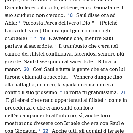
prego, fate il conto e vedete chi è uscito da noi”.
Quando fecero il conto, ebbene, ecco, Gionatan e il
18
suo scudiero non c’erano.
Saul disse ora ad
+
+
Ahia:
“Accosta l’arca del [vero] Dio!”
(Poiché
l’arca del [vero] Dio era quel giorno con i figli
+
19
*
d’Israele).
E avvenne che, mentre Saul
+
parlava al sacerdote,
il trambusto che c’era nel
campo dei filistei continuava, facendosi sempre più
grande. Saul disse quindi al sacerdote: “Ritira la
20
mano”.
Così Saul e tutta la gente che era con lui
+
furono chiamati a raccolta.
Vennero dunque fino
alla battaglia, ed ecco, la spada di ciascuno era
+
21
contro il suo prossimo;
la rotta fu grandissima.
+
E gli ebrei che erano appartenuti ai filistei
come in
precedenza e che erano saliti con loro
nell’accampamento all’intorno, sì, anche loro
mostrarono d’essere con Israele che era con Saul e
22
*
con Gionatan.
Anche tutti gli uomini d’Israele