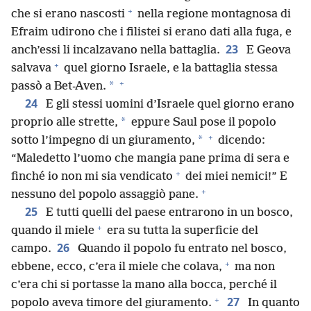
+
che si erano nascosti
nella regione montagnosa di
Efraim udirono che i filistei si erano dati alla fuga, e
23
anch’essi li incalzavano nella battaglia.
E Geova
+
salvava
quel giorno Israele, e la battaglia stessa
+
*
passò a Bet-Aven.
24
E gli stessi uomini d’Israele quel giorno erano
*
proprio alle strette,
eppure Saul pose il popolo
+
*
sotto l’impegno di un giuramento,
dicendo:
“Maledetto l’uomo che mangia pane prima di sera e
+
finché io non mi sia vendicato
dei miei nemici!” E
+
nessuno del popolo assaggiò pane.
25
E tutti quelli del paese entrarono in un bosco,
+
quando il miele
era su tutta la superficie del
26
campo.
Quando il popolo fu entrato nel bosco,
+
ebbene, ecco, c’era il miele che colava,
ma non
c’era chi si portasse la mano alla bocca, perché il
+
27
popolo aveva timore del giuramento.
In quanto