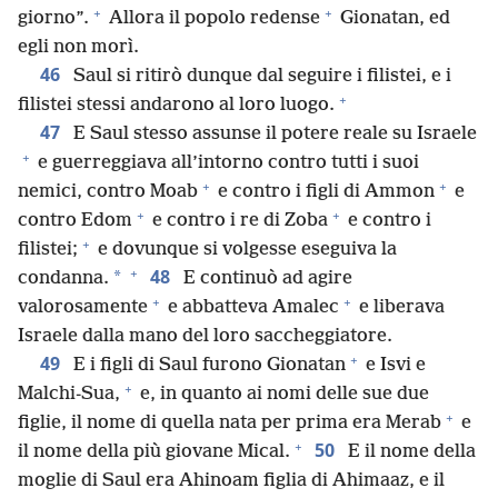
+
+
giorno”.
Allora il popolo redense
Gionatan, ed
egli non morì.
46
Saul si ritirò dunque dal seguire i filistei, e i
+
filistei stessi andarono al loro luogo.
47
E Saul stesso assunse il potere reale su Israele
+
e guerreggiava all’intorno contro tutti i suoi
+
+
nemici, contro Moab
e contro i figli di Ammon
e
+
+
contro Edom
e contro i re di Zoba
e contro i
+
filistei;
e dovunque si volgesse eseguiva la
+
48
*
condanna.
E continuò ad agire
+
+
valorosamente
e abbatteva Amalec
e liberava
Israele dalla mano del loro saccheggiatore.
+
49
E i figli di Saul furono Gionatan
e Isvi e
+
Malchi-Sua,
e, in quanto ai nomi delle sue due
+
figlie, il nome di quella nata per prima era Merab
e
+
50
il nome della più giovane Mical.
E il nome della
moglie di Saul era Ahinoam figlia di Ahimaaz, e il