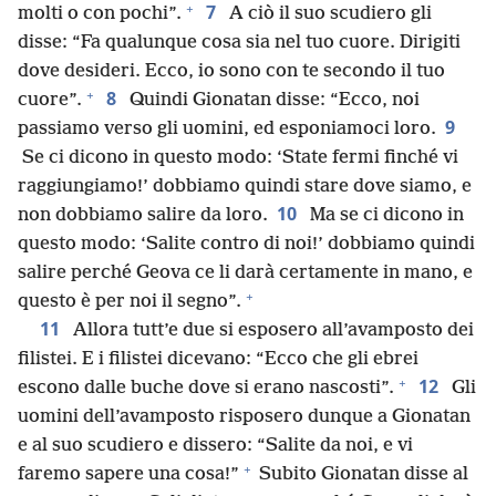
+
7
molti o con pochi”.
A ciò il suo scudiero gli
disse: “Fa qualunque cosa sia nel tuo cuore. Dirigiti
dove desideri. Ecco, io sono con te secondo il tuo
+
8
cuore”.
Quindi Gionatan disse: “Ecco, noi
9
passiamo verso gli uomini, ed esponiamoci loro.
Se ci dicono in questo modo: ‘State fermi finché vi
raggiungiamo!’ dobbiamo quindi stare dove siamo, e
10
non dobbiamo salire da loro.
Ma se ci dicono in
questo modo: ‘Salite contro di noi!’ dobbiamo quindi
salire perché Geova ce li darà certamente in mano, e
+
questo è per noi il segno”.
11
Allora tutt’e due si esposero all’avamposto dei
filistei. E i filistei dicevano: “Ecco che gli ebrei
+
12
escono dalle buche dove si erano nascosti”.
Gli
uomini dell’avamposto risposero dunque a Gionatan
e al suo scudiero e dissero: “Salite da noi, e vi
+
faremo sapere una cosa!”
Subito Gionatan disse al