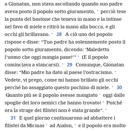
a Gionatan, non stava ascoltando quando suo padre
+
aveva posto il popolo sotto giuramento,
perciò tese
la punta del bastone che teneva in mano e la intinse
nel favo di miele e ritirò la mano alla bocca, e gli
+
28
occhi gli brillavano.
A ciò uno del popolo
rispose e disse: “Tuo padre ha solennemente posto il
popolo sotto giuramento, dicendo: ‘Maledetto
+
l’uomo che oggi mangia pane!’”
(E il popolo
+
29
cominciava a stancarsi).
Comunque, Gionatan
+
disse: “Mio padre ha dato al paese l’ostracismo.
Vedete, vi prego, come mi hanno brillato gli occhi
+
30
perché ho assaggiato questo pochino di miele.
+
Quanto più se il popolo avesse mangiato
oggi dalle
+
spoglie dei loro nemici che hanno trovato!
Poiché
+
ora la strage dei filistei non è stata grande”.
31
E quel giorno continuarono ad abbattere i
+
+
filistei da Micmas
ad Aialon,
e il popolo era molto