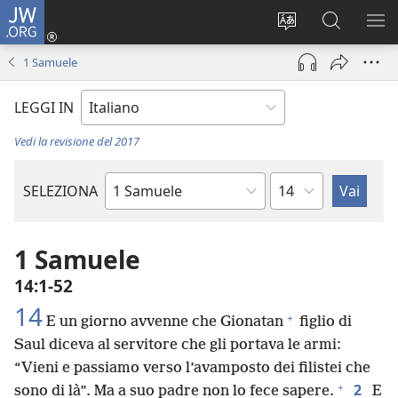
JW.ORG
Accedi
(apre
Modificare
Cerca
MO
una
la
in
ME
1 Samuele
nuova
lingua
JW.ORG
finestra)
del
LEGGI IN
sito
Vedi la revisione del 2017
Capitolo
SELEZIONA
Libro
biblico
1 Samuele
14:1-52
14
+
E un giorno avvenne che Gionatan
figlio di
Saul diceva al servitore che gli portava le armi:
“Vieni e passiamo verso l’avamposto dei filistei che
+
2
sono di là”. Ma a suo padre non lo fece sapere.
E