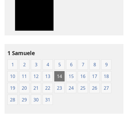
per
per
il
il
download
download
delle
dei
pubblicazioni
file
Traduzione
audio
del
Traduzione
Nuovo
del
1 Samuele
Mondo
Nuovo
1
2
3
4
5
6
7
8
9
delle
Mondo
Sacre
delle
10
11
12
13
14
15
16
17
18
Scritture
Sacre
(edizione 1987)
Scritture
19
20
21
22
23
24
25
26
27
(edizione 198
28
29
30
31