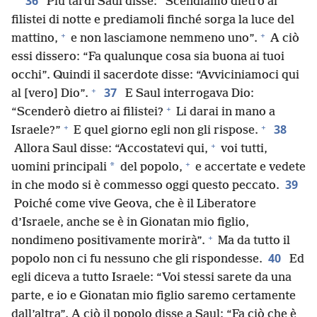
36
Più tardi Saul disse: “Scendiamo dietro ai
filistei di notte e prediamoli finché sorga la luce del
+
+
mattino,
e non lasciamone nemmeno uno”.
A ciò
essi dissero: “Fa qualunque cosa sia buona ai tuoi
occhi”. Quindi il sacerdote disse: “Avviciniamoci qui
+
37
al [vero] Dio”.
E Saul interrogava Dio:
+
“Scenderò dietro ai filistei?
Li darai in mano a
+
+
38
Israele?”
E quel giorno egli non gli rispose.
+
Allora Saul disse: “Accostatevi qui,
voi tutti,
+
*
uomini principali
del popolo,
e accertate e vedete
39
in che modo si è commesso oggi questo peccato.
Poiché come vive Geova, che è il Liberatore
d’Israele, anche se è in Gionatan mio figlio,
+
nondimeno positivamente morirà”.
Ma da tutto il
40
popolo non ci fu nessuno che gli rispondesse.
Ed
egli diceva a tutto Israele: “Voi stessi sarete da una
parte, e io e Gionatan mio figlio saremo certamente
dall’altra”. A ciò il popolo disse a Saul: “Fa ciò che è