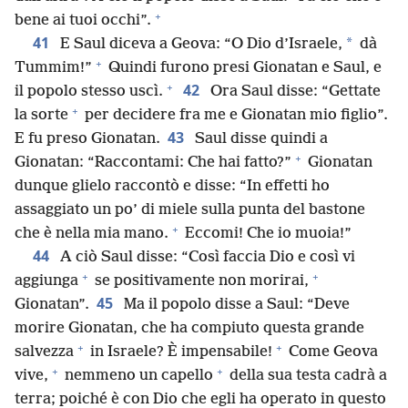
+
bene ai tuoi occhi”.
41
*
E Saul diceva a Geova: “O Dio d’Israele,
dà
+
Tummim!”
Quindi furono presi Gionatan e Saul, e
+
42
il popolo stesso uscì.
Ora Saul disse: “Gettate
+
la sorte
per decidere fra me e Gionatan mio figlio”.
43
E fu preso Gionatan.
Saul disse quindi a
+
Gionatan: “Raccontami: Che hai fatto?”
Gionatan
dunque glielo raccontò e disse: “In effetti ho
assaggiato un po’ di miele sulla punta del bastone
+
che è nella mia mano.
Eccomi! Che io muoia!”
44
A ciò Saul disse: “Così faccia Dio e così vi
+
+
aggiunga
se positivamente non morirai,
45
Gionatan”.
Ma il popolo disse a Saul: “Deve
morire Gionatan, che ha compiuto questa grande
+
+
salvezza
in Israele? È impensabile!
Come Geova
+
+
vive,
nemmeno un capello
della sua testa cadrà a
terra; poiché è con Dio che egli ha operato in questo