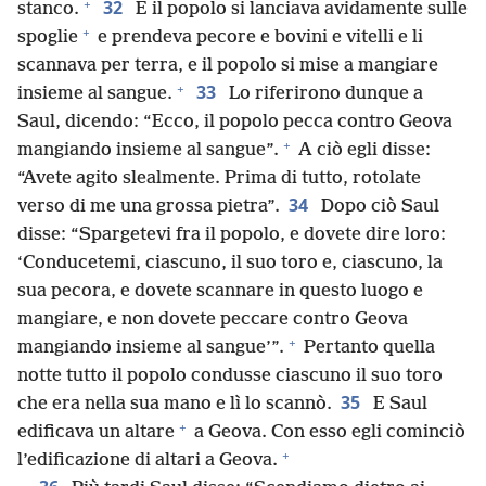
+
32
stanco.
E il popolo si lanciava avidamente sulle
+
spoglie
e prendeva pecore e bovini e vitelli e li
scannava per terra, e il popolo si mise a mangiare
+
33
insieme al sangue.
Lo riferirono dunque a
Saul, dicendo: “Ecco, il popolo pecca contro Geova
+
mangiando insieme al sangue”.
A ciò egli disse:
“Avete agito slealmente. Prima di tutto, rotolate
34
verso di me una grossa pietra”.
Dopo ciò Saul
disse: “Spargetevi fra il popolo, e dovete dire loro:
‘Conducetemi, ciascuno, il suo toro e, ciascuno, la
sua pecora, e dovete scannare in questo luogo e
mangiare, e non dovete peccare contro Geova
+
mangiando insieme al sangue’”.
Pertanto quella
notte tutto il popolo condusse ciascuno il suo toro
35
che era nella sua mano e lì lo scannò.
E Saul
+
edificava un altare
a Geova. Con esso egli cominciò
+
l’edificazione di altari a Geova.