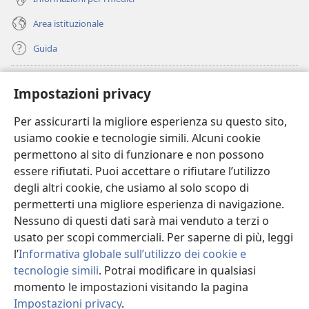
Area istituzionale
Guida
Donazioni
(apre
Impostazioni privacy
una
nuova
Per assicurarti la migliore esperienza su questo sito,
BIBLIOTECA ONLINE Watchtower
(apre
finestra)
usiamo cookie e tecnologie simili. Alcuni cookie
una
®
JW Hub
permettono al sito di funzionare e non possono
nuova
(apre
finestra)
essere rifiutati. Puoi accettare o rifiutare l’utilizzo
una
®
JW Library
nuova
degli altri cookie, che usiamo al solo scopo di
finestra)
permetterti una migliore esperienza di navigazione.
®
Watchtower Library
Nessuno di questi dati sarà mai venduto a terzi o
usato per scopi commerciali. Per saperne di più, leggi
l’
Informativa globale sull’utilizzo dei cookie e
tecnologie simili
. Potrai modificare in qualsiasi
Copyright
© 2026 Watch Tower Bible and Tract Society of Pennsylvania.
momento le impostazioni visitando la pagina
CONDIZIONI D’USO
|
INFORMATIVA SULLA PRIVACY
|
IMPOSTAZIONI
Impostazioni privacy
.