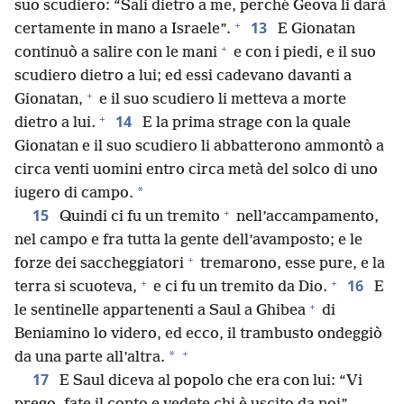
suo scudiero: “Sali dietro a me, perché Geova li darà
+
13
certamente in mano a Israele”.
E Gionatan
+
continuò a salire con le mani
e con i piedi, e il suo
scudiero dietro a lui; ed essi cadevano davanti a
+
Gionatan,
e il suo scudiero li metteva a morte
+
14
dietro a lui.
E la prima strage con la quale
Gionatan e il suo scudiero li abbatterono ammontò a
circa venti uomini entro circa metà del solco di uno
*
iugero di campo.
+
15
Quindi ci fu un tremito
nell’accampamento,
nel campo e fra tutta la gente dell’avamposto; e le
+
forze dei saccheggiatori
tremarono, esse pure, e la
+
+
16
terra si scuoteva,
e ci fu un tremito da Dio.
E
+
le sentinelle appartenenti a Saul a Ghibea
di
Beniamino lo videro, ed ecco, il trambusto ondeggiò
+
*
da una parte all’altra.
17
E Saul diceva al popolo che era con lui: “Vi