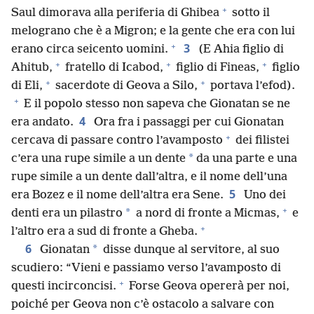
+
Saul dimorava alla periferia di Ghibea
sotto il
melograno che è a Migron; e la gente che era con lui
+
3
erano circa seicento uomini.
(E Ahia figlio di
+
+
+
Ahitub,
fratello di Icabod,
figlio di Fineas,
figlio
+
+
di Eli,
sacerdote di Geova a Silo,
portava l’efod).
+
E il popolo stesso non sapeva che Gionatan se ne
4
era andato.
Ora fra i passaggi per cui Gionatan
+
cercava di passare contro l’avamposto
dei filistei
*
c’era una rupe simile a un dente
da una parte e una
rupe simile a un dente dall’altra, e il nome dell’una
5
era Bozez e il nome dell’altra era Sene.
Uno dei
+
*
denti era un pilastro
a nord di fronte a Micmas,
e
+
l’altro era a sud di fronte a Gheba.
6
*
Gionatan
disse dunque al servitore, al suo
scudiero: “Vieni e passiamo verso l’avamposto di
+
questi incirconcisi.
Forse Geova opererà per noi,
poiché per Geova non c’è ostacolo a salvare con