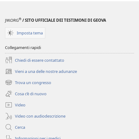
®
JW.ORG
/ SITO UFFICIALE DEI TESTIMONI DI GEOVA
Imposta tema
Collegamenti rapidi
Chiedi di essere contattato
Vieni a una delle nostre adunanze
(apre
una
Trova un congresso
(apre
nuova
una
finestra)
Cosa c’è di nuovo
nuova
finestra)
Video
Video con audiodescrizione
Cerca
Informazioni per i medici