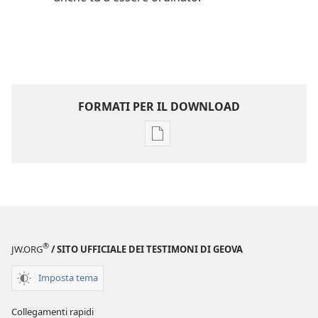
FORMATI PER IL DOWNLOAD
Opzioni
per
il
download
delle
pubblicazioni
Diventa
®
JW.ORG
/ SITO UFFICIALE DEI TESTIMONI DI GEOVA
amico
di
Imposta tema
Geova
|
Collegamenti rapidi