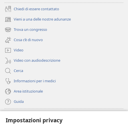
Attività
Chiedi di essere contattato
Vieni a una delle nostre adunanze
(apre
una
Trova un congresso
(apre
nuova
una
finestra)
Cosa c’è di nuovo
nuova
finestra)
Video
Video con audiodescrizione
Cerca
Informazioni per i medici
Area istituzionale
Guida
Donazioni
(apre
Impostazioni privacy
una