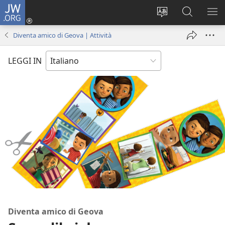
JW.ORG
Accedi
(apre
Modificare
Cerca
MO
una
la
in
ME
Diventa amico di Geova | Attività
nuova
lingua
JW.ORG
finestra)
del
LEGGI IN
sito
Diventa amico di Geova