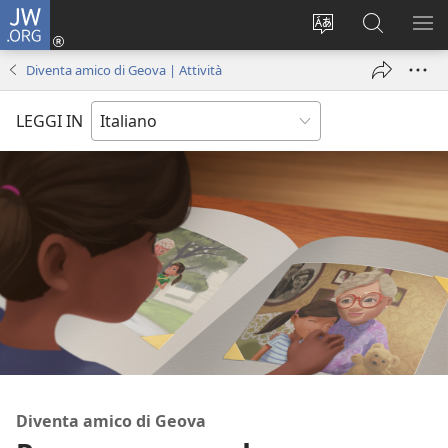
JW.ORG
Accedi
(apre
Modificare
Cerca
MO
una
la
in
ME
Diventa amico di Geova | Attività
nuova
lingua
JW.ORG
finestra)
del
LEGGI IN
sito
Diventa amico di Geova