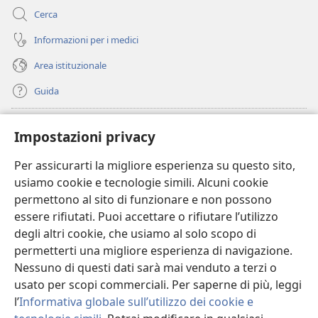
Cerca
Informazioni per i medici
Area istituzionale
Guida
Donazioni
(apre
Impostazioni privacy
una
nuova
Per assicurarti la migliore esperienza su questo sito,
BIBLIOTECA ONLINE Watchtower
(apre
finestra)
usiamo cookie e tecnologie simili. Alcuni cookie
una
®
JW Hub
permettono al sito di funzionare e non possono
nuova
(apre
finestra)
essere rifiutati. Puoi accettare o rifiutare l’utilizzo
una
®
JW Library
nuova
degli altri cookie, che usiamo al solo scopo di
finestra)
permetterti una migliore esperienza di navigazione.
®
Watchtower Library
Nessuno di questi dati sarà mai venduto a terzi o
usato per scopi commerciali. Per saperne di più, leggi
l’
Informativa globale sull’utilizzo dei cookie e