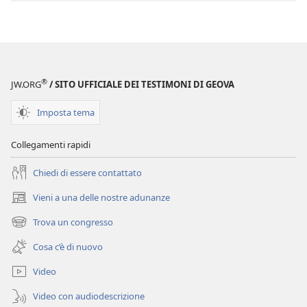
il
download
delle
pubblicazioni
Diventa
®
JW.ORG
/ SITO UFFICIALE DEI TESTIMONI DI GEOVA
amico
di
Imposta tema
Geova
|
Collegamenti rapidi
Attività
Chiedi di essere contattato
Vieni a una delle nostre adunanze
(apre
una
Trova un congresso
(apre
nuova
una
finestra)
Cosa c’è di nuovo
nuova
finestra)
Video
Video con audiodescrizione