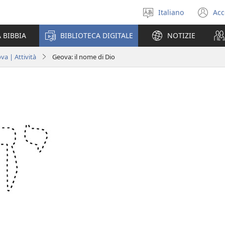
Italiano
Acc
Seleziona
(a
la
un
 BIBBIA
BIBLIOTECA DIGITALE
NOTIZIE
lingua
nu
fi
va | Attività
Geova: il nome di Dio