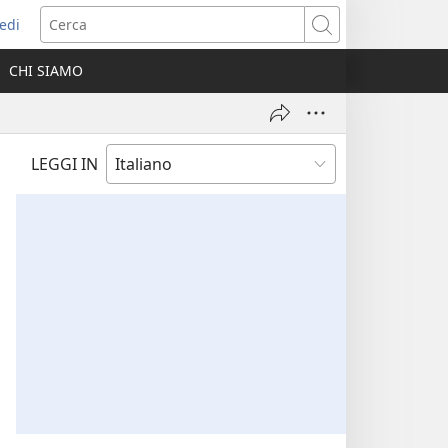
edi
pre
Cerca
a
CHI SIAMO
ova
nestra)
LEGGI IN