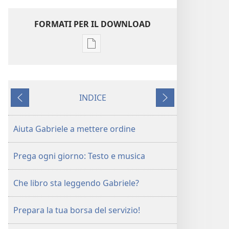
FORMATI PER IL DOWNLOAD
Opzioni
per
il
download
INDICE
delle
Precedente
Successivo
pubblicazioni
Diventa
Aiuta Gabriele a mettere ordine
amico
di
Prega ogni giorno: Testo e musica
Geova
|
Che libro sta leggendo Gabriele?
Attività
Prepara la tua borsa del servizio!