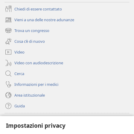
Chiedi di essere contattato
Vieni a una delle nostre adunanze
(apre
una
Trova un congresso
(apre
nuova
una
finestra)
Cosa c’è di nuovo
nuova
finestra)
Video
Video con audiodescrizione
Cerca
Informazioni per i medici
Area istituzionale
Guida
Donazioni
(apre
Impostazioni privacy
una