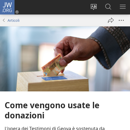
JW.ORG
Accedi
(apre
Modificare
Cerca
MO
una
la
in
ME
Articoli
nuova
lingua
JW.ORG
finestra)
del
sito
Come vengono usate le
donazioni
L’opera dei Testimoni di Geova è sostenuta da