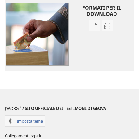
FORMATI PER IL
DOWNLOAD
Opzioni
Opzioni
per
per
il
il
download
download
delle
dei
pubblicazioni
file
Come
audio
vengono
Come
usate
vengono
le
usate
donazioni
le
®
JW.ORG
/ SITO UFFICIALE DEI TESTIMONI DI GEOVA
donazioni
Imposta tema
Collegamenti rapidi