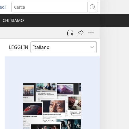
edi
pre
Cerca
a
CHI SIAMO
ova
nestra)
LEGGI IN