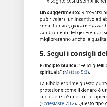
bisogno; così ti semplifiche
Un suggerimento:
Ritrovarsi a
può rivelarsi un incentivo ad 
come fumare, giocare d’azzardo 
cambiamenti del genere non so
miglioreranno anche la qualità 
5. Segui i consigli de
Principio biblico:
“Felici quell
spirituale” (
Matteo 5:3
).
La Bibbia esprime questo punto 
protezione come il denaro è un
conoscenza è questo: la sapienz
(
Ecclesiaste 7:12
). Questo tipo 