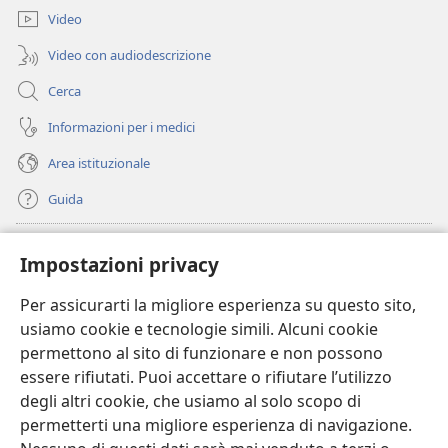
finestra)
Video
Video con audiodescrizione
Cerca
Informazioni per i medici
Area istituzionale
Guida
Donazioni
(apre
Impostazioni privacy
una
nuova
Per assicurarti la migliore esperienza su questo sito,
BIBLIOTECA ONLINE Watchtower
(apre
finestra)
usiamo cookie e tecnologie simili. Alcuni cookie
una
®
JW Hub
permettono al sito di funzionare e non possono
nuova
(apre
finestra)
essere rifiutati. Puoi accettare o rifiutare l’utilizzo
una
®
JW Library
nuova
degli altri cookie, che usiamo al solo scopo di
finestra)
permetterti una migliore esperienza di navigazione.
®
Watchtower Library