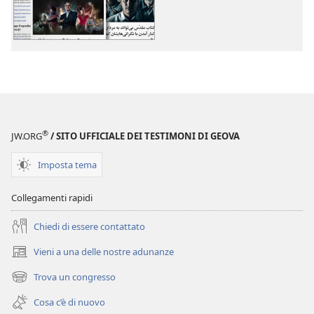
download
download
delle
dei
pubblicazioni
file
Altri
audio
argomenti
Altri
argomenti
®
JW.ORG
/ SITO UFFICIALE DEI TESTIMONI DI GEOVA
Imposta tema
Collegamenti rapidi
Chiedi di essere contattato
Vieni a una delle nostre adunanze
(apre
una
Trova un congresso
(apre
nuova
una
finestra)
Cosa c’è di nuovo
nuova