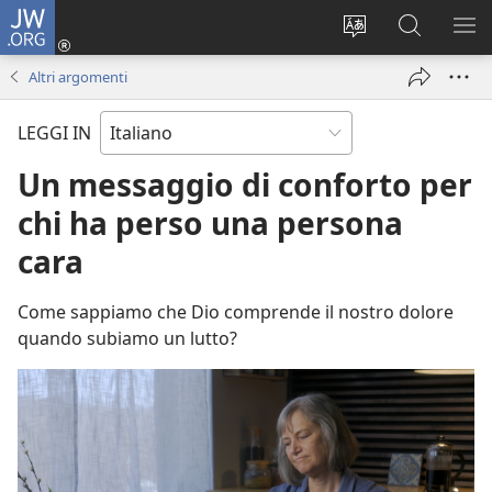
JW.ORG
Accedi
(apre
Modificare
Cerca
MO
una
la
in
ME
Altri argomenti
nuova
lingua
JW.ORG
finestra)
del
LEGGI IN
sito
Un messaggio di conforto per
chi ha perso una persona
cara
Come sappiamo che Dio comprende il nostro dolore
quando subiamo un lutto?