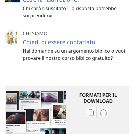
Chi sarà risuscitato? La risposta potrebbe
sorprendervi.
CHI SIAMO
Chiedi di essere contattato
Hai domande su un argomento biblico o vuoi
provare il nostro corso biblico gratuito?
FORMATI PER IL
DOWNLOAD
Opzioni
Opzioni
per
per
il
il