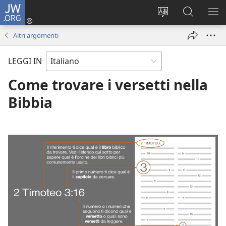
JW.ORG
Accedi
(apre
Modificare
Cerca
MO
una
la
in
ME
Altri argomenti
nuova
lingua
JW.ORG
finestra)
del
LEGGI IN
sito
Come trovare i versetti nella
Bibbia