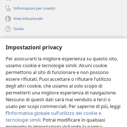
Informazioni per i medici
Area istituzionale
Guida
Donazioni
(apre
Impostazioni privacy
una
nuova
Per assicurarti la migliore esperienza su questo sito,
BIBLIOTECA ONLINE Watchtower
(apre
finestra)
usiamo cookie e tecnologie simili. Alcuni cookie
una
®
JW Hub
permettono al sito di funzionare e non possono
nuova
(apre
finestra)
essere rifiutati. Puoi accettare o rifiutare l’utilizzo
una
®
JW Library
nuova
degli altri cookie, che usiamo al solo scopo di
finestra)
permetterti una migliore esperienza di navigazione.
®
Watchtower Library
Nessuno di questi dati sarà mai venduto a terzi o
usato per scopi commerciali. Per saperne di più, leggi
l’
Informativa globale sull’utilizzo dei cookie e
tecnologie simili
. Potrai modificare in qualsiasi
Copyright
momento le impostazioni visitando la pagina
© 2026 Watch Tower Bible and Tract Society of Pennsylvania.