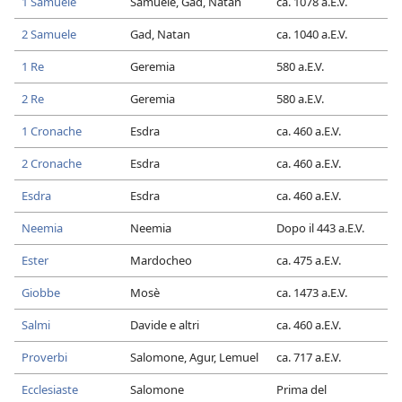
1 Samuele
Samuele, Gad, Natan
ca. 1078 a.E.V.
2 Samuele
Gad, Natan
ca. 1040 a.E.V.
1 Re
Geremia
580 a.E.V.
2 Re
Geremia
580 a.E.V.
1 Cronache
Esdra
ca. 460 a.E.V.
2 Cronache
Esdra
ca. 460 a.E.V.
Esdra
Esdra
ca. 460 a.E.V.
Neemia
Neemia
Dopo il 443 a.E.V.
Ester
Mardocheo
ca. 475 a.E.V.
Giobbe
Mosè
ca. 1473 a.E.V.
Salmi
Davide e altri
ca. 460 a.E.V.
Proverbi
Salomone, Agur, Lemuel
ca. 717 a.E.V.
Ecclesiaste
Salomone
Prima del