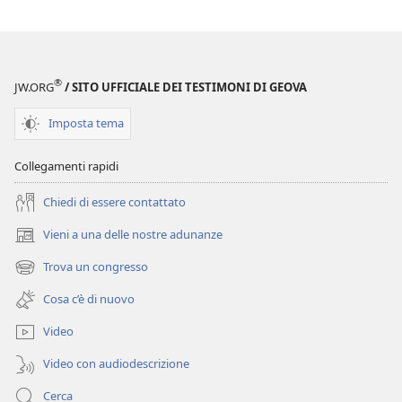
argomenti
Altri
argomenti
®
JW.ORG
/ SITO UFFICIALE DEI TESTIMONI DI GEOVA
Imposta tema
Collegamenti rapidi
Chiedi di essere contattato
Vieni a una delle nostre adunanze
(apre
una
Trova un congresso
(apre
nuova
una
finestra)
Cosa c’è di nuovo
nuova
finestra)
Video
Video con audiodescrizione
Cerca