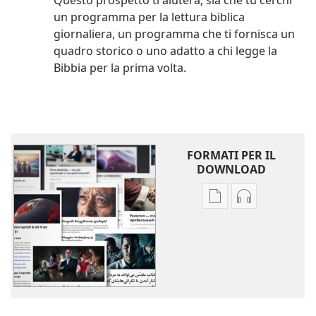
Questo prospetto ti aiuterà, sia che tu cerchi
un programma per la lettura biblica
giornaliera, un programma che ti fornisca un
quadro storico o uno adatto a chi legge la
Bibbia per la prima volta.
FORMATI PER IL
DOWNLOAD
Opzioni
Opzioni
per
per
il
il
download
download
delle
dei
pubblicazioni
file
Altri
audio