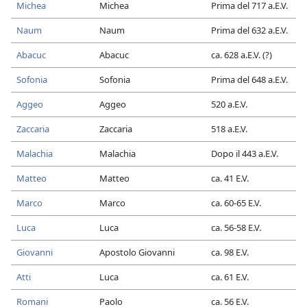
Michea
Michea
Prima del 717 a.E.V.
Naum
Naum
Prima del 632 a.E.V.
Abacuc
Abacuc
ca. 628 a.E.V. (?)
Sofonia
Sofonia
Prima del 648 a.E.V.
Aggeo
Aggeo
520 a.E.V.
Zaccaria
Zaccaria
518 a.E.V.
Malachia
Malachia
Dopo il 443 a.E.V.
Matteo
Matteo
ca. 41 E.V.
Marco
Marco
ca. 60-65 E.V.
Luca
Luca
ca. 56-58 E.V.
Giovanni
Apostolo Giovanni
ca. 98 E.V.
Atti
Luca
ca. 61 E.V.
Romani
Paolo
ca. 56 E.V.