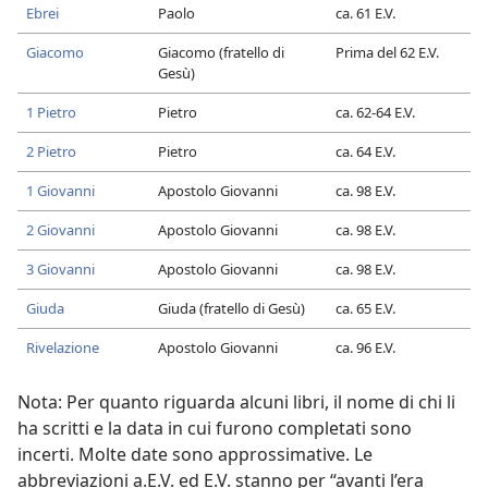
Ebrei
Paolo
ca. 61 E.V.
Giacomo
Giacomo (fratello di
Prima del 62 E.V.
Gesù)
1 Pietro
Pietro
ca. 62-64 E.V.
2 Pietro
Pietro
ca. 64 E.V.
1 Giovanni
Apostolo Giovanni
ca. 98 E.V.
2 Giovanni
Apostolo Giovanni
ca. 98 E.V.
3 Giovanni
Apostolo Giovanni
ca. 98 E.V.
Giuda
Giuda (fratello di Gesù)
ca. 65 E.V.
Rivelazione
Apostolo Giovanni
ca. 96 E.V.
Nota: Per quanto riguarda alcuni libri, il nome di chi li
ha scritti e la data in cui furono completati sono
incerti. Molte date sono approssimative. Le
abbreviazioni a.E.V. ed E.V. stanno per “avanti l’era