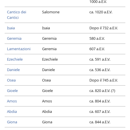
1000 a.E.V.
Cantico dei
Salomone
ca. 1020 a.E.V.
Cantici
Isaia
Isaia
Dopo il 732 a.E.V.
Geremia
Geremia
580 a.E.V.
Lamentazioni
Geremia
607 a.E.V.
Ezechiele
Ezechiele
ca. 591 a.E.V.
Daniele
Daniele
ca. 536 a.E.V.
Osea
Osea
Dopo il 745 a.E.V.
Gioele
Gioele
ca. 820 a.E.V. (?)
Amos
Amos
ca. 804 a.E.V.
Abdia
Abdia
ca. 607 a.E.V.
Giona
Giona
ca. 844 a.E.V.