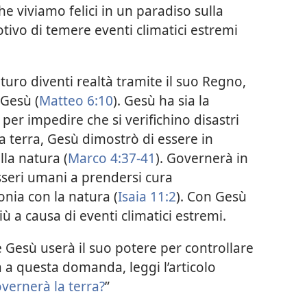
che viviamo felici in un paradiso sulla
tivo di temere eventi climatici estremi
uro diventi realtà tramite il suo Regno,
 Gesù (
Matteo 6:10
). Gesù ha sia la
 per impedire che si verifichino disastri
la terra, Gesù dimostrò di essere in
lla natura (
Marco 4:37-41
). Governerà in
seri umani a prendersi cura
onia con la natura (
Isaia 11:2
). Con Gesù
 a causa di eventi climatici estremi.
e Gesù userà il suo potere per controllare
ta a questa domanda, leggi l’articolo
vernerà la terra?
”