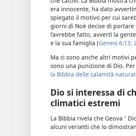
che cattivi. La Bibbia mostra c
era innocente, ha dato avvertim
spiegato il motivo per cui sar
giorni di Noè decise di portare 
l’avrebbe fatto, avvertì la gent
e la sua famiglia (
Genesi 6:13;
2
Ma ci sono anche altri motivi pe
sono una punizione di Dio. Per s
la Bibbia delle calamità natural
Dio si interessa di c
climatici estremi
La Bibbia rivela che Geova
Dio
a
alcuni versetti che lo dimostra