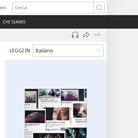
edi
pre
Cerca
a
CHI SIAMO
ova
nestra)
LEGGI IN