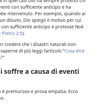
he in quei casi Dio ha sempre protetto chi
enti con sufficiente anticipo e ha
ebbe intervenuto. Per esempio, quando ai
un diluvio, Dio spiegò il motivo per cui
e con sufficiente anticipo e protesse Noè
 Pietro 2:5
).
r credere che i disastri naturali non
aperne di più leggi l’articolo “
Cosa dice
i?
”
hi soffre a causa di eventi
 è premuroso e prova empatia. Ecco
no.