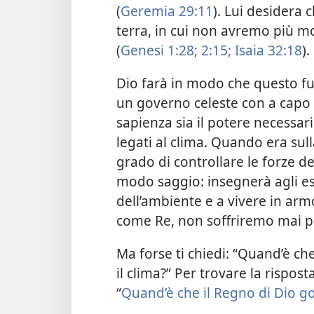
(
Geremia 29:11
). Lui desidera 
terra, in cui non avremo più mo
(
Genesi 1:28;
2:15;
Isaia 32:18
).
Dio farà in modo che questo fut
un governo celeste con a capo
sapienza sia il potere necessari
legati al clima. Quando era sul
grado di controllare le forze de
modo saggio: insegnerà agli es
dell’ambiente e a vivere in arm
come Re, non soffriremo mai più
Ma forse ti chiedi: “Quand’è ch
il clima?” Per trovare la rispos
“
Quand’è che il Regno di Dio go