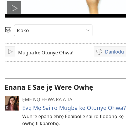
Kporo
ividio
Salọ
Ẹvẹrẹ
Danlodu
Mugba kẹ Otunyẹ Ọhwa!
Kporo
Eghẹrẹ
ividio
nọ
e
riẹ
Enana E Sae jẹ Were Owhẹ
ẸME NỌ EHWA RA A TA
Ẹvẹ Mẹ Sai ro Mugba kẹ Otunyẹ Ọhwa?
Wuhrẹ epanọ ehrẹ Ebaibol e sai ro fiobọhọ kẹ
owhẹ fi kparobọ.