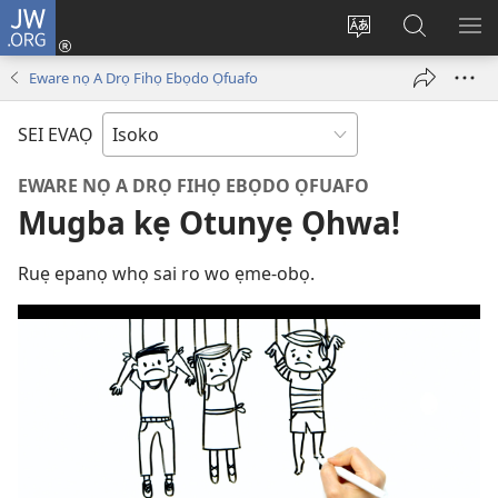
JW.ORG
Ro
Eva
Nwene
Gwọlọ
RO
(opens
ẹvẹrẹ
JW.ORG
Eware nọ A Drọ Fihọ Ebọdo Ọfuafo
new
window)
SEI EVAỌ
EWARE NỌ A DRỌ FIHỌ EBỌDO ỌFUAFO
Mugba kẹ Otunyẹ Ọhwa!
Ruẹ epanọ whọ sai ro wo ẹme-obọ.