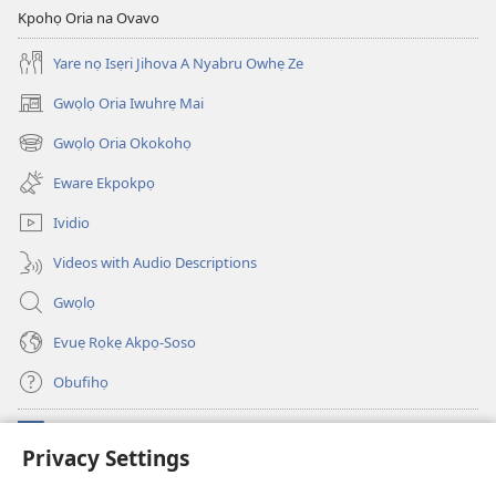
Kpohọ Oria na Ovavo
Yare nọ Isẹri Jihova A Nyabru Owhẹ Ze
Gwọlọ Oria Iwuhrẹ Mai
(opens
new
Gwọlọ Oria Okokohọ
(opens
window)
new
Eware Ekpokpọ
window)
Ividio
Videos with Audio Descriptions
Gwọlọ
Evuẹ Rọkẹ Akpọ-Soso
Obufihọ
Ru Unevaze
(opens
Privacy Settings
new
window)