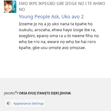
EMỌ IKPE IKPEGBỌ GBE IZOGE NỌ I TE AHWO
NO
Young People Ask, Uko avọ 2
Izoẹme jọ nọ a jọ uko nana ta kpahe họ
isukulu, arozaha, ehwa hayo izoge ibe ra,
esẹgbini, epanọ oma ra u bi nwene fihọ nọ
whọ be rro na, eware nọ whọ be hai roro
kpahe, gbe usu ọmọtẹ avọ ọmọzae.
®
JW.ORG
/ ORIA EVUẸ ITANẸTE ISẸRI JIHOVA
Appearance Settings