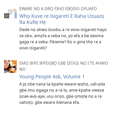
EWARE NỌ A DRỌ FIHỌ EBỌDO ỌFUAFO
Whọ Kuvẹ re Isigareti E Raha Uzuazọ
Ra Kufiẹ Hẹ
Dede nọ ahwo buobu a re vovo isigareti hayo
se ọko, amọfa a seba no, yọ efa a be daoma
gaga re a seba. Fikieme? Kọ o ginẹ thọ re a
vovo isigareti?
EMỌ IKPE IKPEGBỌ GBE IZOGE NỌ I TE AHWO
NO
Young People Ask, Volume 1
A jọ obe nana ta kpahe eware wọhọ, udi-ọda
gbe imu egaga nọ a rẹ lọ, ẹme kpahe owezẹ
ọzae-avọ-aye, usu orọo, gbe ọmọtẹ nọ a rẹ
sahotọ, gbe eware itienana efa.