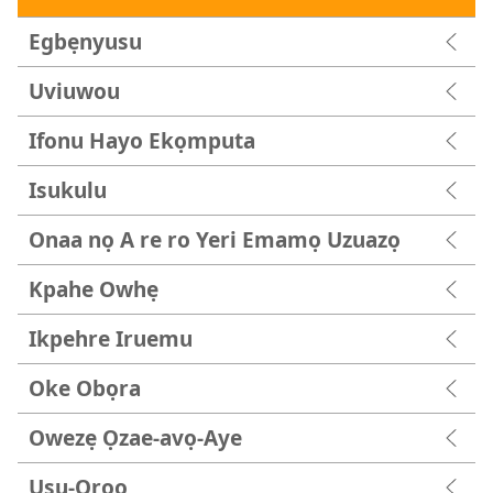
Egbẹnyusu
Uviuwou
Ifonu Hayo Ekọmputa
Isukulu
Onaa nọ A re ro Yeri Emamọ Uzuazọ
Kpahe Owhẹ
Ikpehre Iruemu
Oke Obọra
Owezẹ Ọzae-avọ-Aye
Usu-Orọo