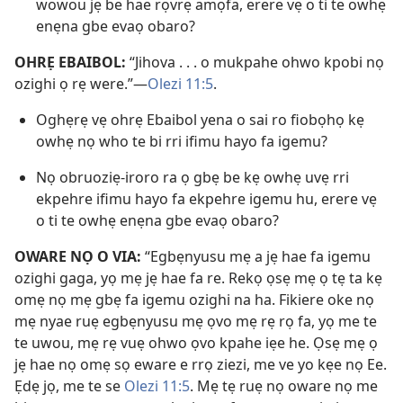
wowou jẹ be hae rọvrẹ amọfa, erere vẹ o ti te owhẹ
enẹna gbe evaọ obaro?
OHRẸ EBAIBOL:
“Jihova . . . o mukpahe ohwo kpobi nọ
ozighi ọ rẹ were.”—
Olezi 11:5
.
Oghẹrẹ vẹ ohrẹ Ebaibol yena o sai ro fiobọhọ kẹ
owhẹ nọ who te bi rri ifimu hayo fa igemu?
Nọ obruoziẹ-iroro ra ọ gbẹ be kẹ owhẹ uvẹ rri
ekpehre ifimu hayo fa ekpehre igemu hu, erere vẹ
o ti te owhẹ enẹna gbe evaọ obaro?
OWARE NỌ O VIA:
“Egbẹnyusu mẹ a jẹ hae fa igemu
ozighi gaga, yọ mẹ jẹ hae fa re. Rekọ ọsẹ mẹ ọ tẹ ta kẹ
omẹ nọ mẹ gbẹ fa igemu ozighi na ha. Fikiere oke nọ
mẹ nyae ruẹ egbẹnyusu mẹ ọvo mẹ rẹ rọ fa, yọ me te
te uwou, mẹ rẹ vuẹ ohwo ọvo kpahe iẹe he. Ọsẹ mẹ ọ
jẹ hae nọ omẹ sọ eware e rrọ ziezi, me ve yo kẹe nọ Ee.
Ẹdẹ jọ, me te se
Olezi 11:5
. Mẹ tẹ ruẹ nọ oware nọ me