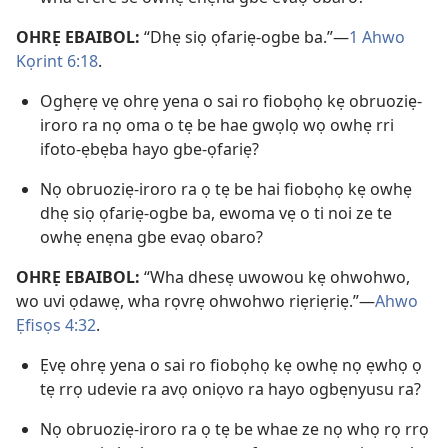
OHRẸ EBAIBOL:
“Dhẹ siọ ọfariẹ-ogbe ba.”—
1 Ahwo
Kọrint 6:18
.
Oghẹrẹ vẹ ohrẹ yena o sai ro fiobọhọ kẹ obruoziẹ-
iroro ra nọ oma o tẹ be hae gwọlọ wọ owhẹ rri
ifoto-ẹbẹba hayo gbe-ọfariẹ?
Nọ obruoziẹ-iroro ra ọ tẹ be hai fiobọhọ kẹ owhẹ
dhẹ siọ ọfariẹ-ogbe ba, ewoma vẹ o ti noi ze te
owhẹ enẹna gbe evaọ obaro?
OHRẸ EBAIBOL:
“Wha dhesẹ uwowou kẹ ohwohwo,
wo uvi ọdawẹ, wha rọvrẹ ohwohwo riẹriẹriẹ.”—
Ahwo
Ẹfisọs 4:32
.
Ẹvẹ ohrẹ yena o sai ro fiobọhọ kẹ owhẹ nọ ẹwhọ ọ
tẹ rrọ udevie ra avọ oniọvo ra hayo ogbẹnyusu ra?
Nọ obruoziẹ-iroro ra ọ tẹ be whae ze nọ whọ rọ rrọ