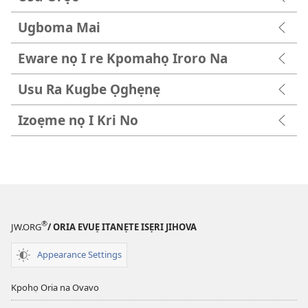
Ugboma Mai
Eware nọ I re Kpomahọ Iroro Na
Usu Ra Kugbe Ọghẹnẹ
Izoẹme nọ I Kri No
®
JW.ORG
/ ORIA EVUẸ ITANẸTE ISẸRI JIHOVA
Appearance Settings
Kpohọ Oria na Ovavo