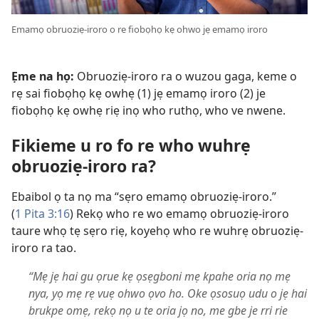
Emamọ obruoziẹ-iroro o re fiobọhọ kẹ ohwo jẹ emamọ iroro
Ẹme na họ:
Obruoziẹ-iroro ra o wuzou gaga, keme o
rẹ sai fiobọhọ kẹ owhẹ (1) jẹ emamọ iroro (2) je
fiobọhọ kẹ owhẹ riẹ inọ who ruthọ, who ve nwene.
Fikieme u ro fo re who wuhrẹ
obruoziẹ-iroro ra?
Ebaibol ọ ta nọ ma “sẹro emamọ obruoziẹ-iroro.”
(
1 Pita 3:16
) Rekọ who re wo emamọ obruoziẹ-iroro
taure whọ tẹ sẹro riẹ, koyehọ who re wuhrẹ obruoziẹ-
iroro ra tao.
“Mẹ jẹ hai gu ọrue kẹ ọsẹgboni mẹ kpahe oria nọ mẹ
nya, yọ mẹ rẹ vuẹ ohwo ọvo ho. Oke ọsosuọ udu o jẹ hai
brukpe omẹ, rekọ nọ u te oria jọ no, me gbe je rri rie