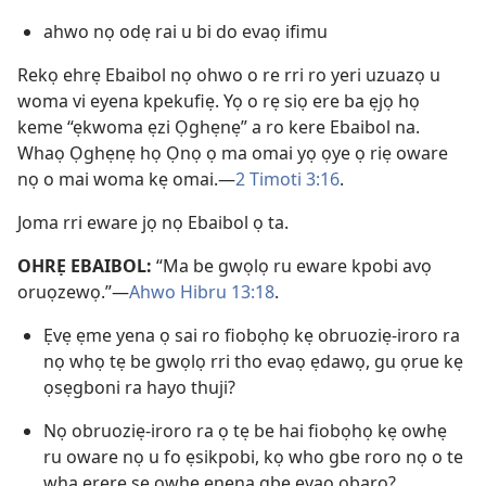
ahwo nọ odẹ rai u bi do evaọ ifimu
Rekọ ehrẹ Ebaibol nọ ohwo o re rri ro yeri uzuazọ u
woma vi eyena kpekufiẹ. Yọ o rẹ siọ ere ba ẹjọ họ
keme “ẹkwoma ẹzi Ọghẹnẹ” a ro kere Ebaibol na.
Whaọ Ọghẹnẹ họ Ọnọ ọ ma omai yọ ọye ọ riẹ oware
nọ o mai woma kẹ omai.—
2 Timoti 3:16
.
Joma rri eware jọ nọ Ebaibol ọ ta.
OHRẸ EBAIBOL:
“Ma be gwọlọ ru eware kpobi avọ
oruọzewọ.”—
Ahwo Hibru 13:18
.
Ẹvẹ ẹme yena ọ sai ro fiobọhọ kẹ obruoziẹ-iroro ra
nọ whọ tẹ be gwọlọ rri tho evaọ ẹdawọ, gu ọrue kẹ
ọsẹgboni ra hayo thuji?
Nọ obruoziẹ-iroro ra ọ tẹ be hai fiobọhọ kẹ owhẹ
ru oware nọ u fo ẹsikpobi, kọ who gbe roro nọ o te
wha erere se owhẹ enẹna gbe evaọ obaro?