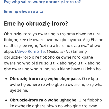
Ẹvẹ whọ sai ro wuhrẹ obruoziẹ-iroro ra?
Ẹme nọ ehwa ra a ta
Eme họ obruoziẹ-iroro?
Obruoziẹ-iroro yọ oware nọ o rrọ oma ohwo nọ u re
fiobọhọ kẹe riẹ oware uwoma gbe uyoma. A jọ Ebaibol
na dhesẹ iẹe wọhọ “uzi nọ a kere họ evaọ eva” ohwo-
akpọ. (
Ahwo Rom 2:15
,
Ebaibol Ẹri Na
) Emamọ
obruoziẹ-iroro o re fiobọhọ kẹ owhẹ roro kpahe
oware nọ who bi ti ru sọ u ti kiehọ hayo u ti kiehọ họ,
gbe oware nọ who ru no, sọ u kiehọ hayo u kiehọ họ.
Obruoziẹ-iroro ra ọ wọhọ ekọmpase.
O rẹ kpọ
owhẹ họ edhere re who gbe ru oware nọ o rẹ wha
uye ze he.
Obruoziẹ-iroro ra ọ wọhọ ughẹgbe.
U re fiobọhọ
kẹ owhẹ riẹ oghẹrẹ ohwo nọ whọ ginẹ rrọ evaọ