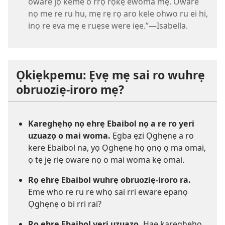
oware jọ keme o rrọ rọkẹ ewoma mẹ. Oware
nọ me re ru hu, mẹ rẹ rọ aro kele ohwo ru ei hi,
inọ re eva mẹ e ruẹse were iẹe.”—Isabella.
Ọkiẹkpemu: Ẹvẹ mẹ sai ro wuhrẹ
obruoziẹ-iroro mẹ?
Kareghẹhọ nọ ehrẹ Ebaibol nọ a re ro yeri
uzuazọ o mai woma.
Ẹgba ẹzi Ọghẹnẹ a ro
kere Ebaibol na, yọ Ọghẹnẹ họ ọnọ ọ ma omai,
ọ tẹ jẹ riẹ oware nọ o mai woma kẹ omai.
Rọ ehrẹ Ebaibol wuhrẹ obruoziẹ-iroro ra.
Eme who re ru re whọ sai rri eware epanọ
Ọghẹnẹ o bi rri rai?
Rọ ehrẹ Ebaibol yeri uzuazọ.
Hae kareghẹhọ