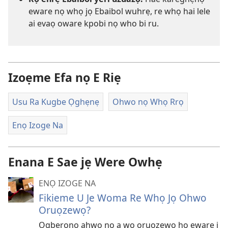
eware nọ whọ jọ Ebaibol wuhrẹ, re whọ hai lele
ai evaọ oware kpobi nọ who bi ru.
Izoẹme Efa nọ E Riẹ
Usu Ra Kugbe Ọghẹnẹ
Ohwo nọ Whọ Rrọ
Enọ Izoge Na
Enana E Sae jẹ Were Owhẹ
ENỌ IZOGE NA
Fikieme U Je Woma Re Whọ Jọ Ohwo
Oruọzewọ?
Ogbẹrọnọ ahwo nọ a wo oruọzewọ họ eware i