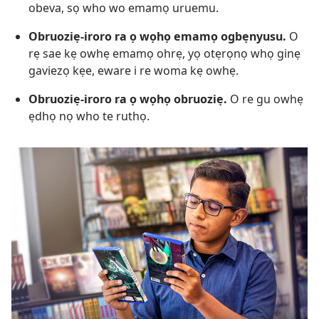
obeva, sọ who wo emamọ uruemu.
Obruoziẹ-iroro ra ọ wọhọ emamọ ogbẹnyusu.
O
rẹ sae kẹ owhẹ emamọ ohrẹ, yọ otẹrọnọ whọ ginẹ
gaviezọ kẹe, eware i re woma kẹ owhẹ.
Obruoziẹ-iroro ra ọ wọhọ obruoziẹ.
O re gu owhẹ
ẹdhọ nọ who te ruthọ.