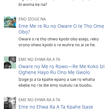
bi woma kẹ na?
ENỌ IZOGE NA
Eme Me re Ru nọ Oware O tẹ Thọ Omẹ
Obọ?
Oware o rẹ thọ ohwo kpobi obọ ẹsejọ, rekọ
orọnọ ohwo kpobi o re wuhrẹ no ai ze he.
ẸME NỌ EHWA RA A TA
Oware nọ Mẹ rọ Rọwo—Re Me Koko Izi
Ọghẹnẹ Hayo Ru Onọ Mẹ Gwọlọ
Izoge jọ a ta kpahe epanọ a sae rọ whaha
ebẹbẹ nọ i te ibe emọ isukulu rai buobu.
ẸME NỌ EHWA RA A TA
Ẹme nọ Ehwa Ra A Ta Kpahe Isase