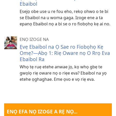
Ebaibol
Ẹsejọ obe use u re fou eho, rekọ ohwo o te bi
se Ebaibol na u woma gaga. Izoge ene a ta
epanọ Ebaibol nọ a bi se o ro fiobọhọ kẹ ai no.
ENỌ IZOGE NA
Ẹvẹ Ebaibol na Ọ Sae ro Fiobọhọ Kẹ
Omẹ?—Abọ 1: Riẹ Oware nọ O Rrọ Eva
Ebaibol Ra
Whọ tẹ ruẹ etehe anwae jọ, kọ whọ gbẹ te
gwọlọ riẹ oware nọ o riẹe eva? Ebaibol na yọ
etehe ọghaghae. Eme ọvo e vọ riẹ eva.
ENỌ EFA NỌ IZOGE A RẸ NỌ...