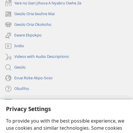
Yare nọ Isẹri Jihova A Nyabru Owhẹ Ze
Gwọlọ Oria Iwuhrẹ Mai
(opens
new
Gwọlọ Oria Okokohọ
(opens
window)
new
Eware Ekpokpọ
window)
Ividio
Videos with Audio Descriptions
Gwọlọ
Evuẹ Rọkẹ Akpọ-Soso
Obufihọ
Ru Unevaze
(opens
Privacy Settings
new
window)
UWOU-EBE ITANẸTE orọ Watchtower
To provide you with the best possible experience, we
(opens
use cookies and similar technologies. Some cookies
new
®