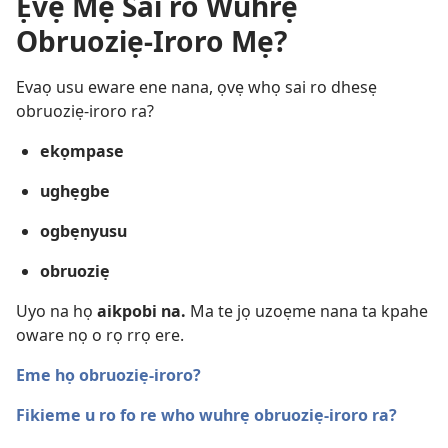
Ẹvẹ Mẹ Sai ro Wuhrẹ
Obruoziẹ-Iroro Mẹ?
Evaọ usu eware ene nana, ọvẹ whọ sai ro dhesẹ
obruoziẹ-iroro ra?
ekọmpase
ughẹgbe
ogbẹnyusu
obruoziẹ
Uyo na họ
aikpobi na.
Ma te jọ uzoẹme nana ta kpahe
oware nọ o rọ rrọ ere.
Eme họ obruoziẹ-iroro?
Fikieme u ro fo re who wuhrẹ obruoziẹ-iroro ra?