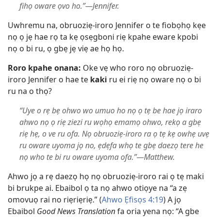
fihọ oware ọvo ho.”—Jennifer.
Uwhremu na, obruoziẹ-iroro Jennifer o te fiobọhọ kẹe
nọ ọ jẹ hae rọ ta kẹ ọsẹgboni riẹ kpahe eware kpobi
nọ o bi ru, ọ gbẹ jẹ viẹ ae họ họ.
Roro kpahe onana:
Oke vẹ who roro nọ obruoziẹ-
iroro Jennifer o hae te
kaki
ru ei riẹ nọ oware nọ o bi
ru na o thọ?
“Uye o rẹ bẹ ohwo wo umuo ho nọ ọ tẹ be hae jọ iraro
ahwo nọ ọ riẹ ziezi ru wọhọ emamọ ohwo, rekọ a gbẹ
riẹ hẹ, o ve ru ofa. Nọ obruoziẹ-iroro ra ọ tẹ kẹ owhẹ uvẹ
ru oware uyoma jọ no, ẹdẹfa whọ te gbẹ daezọ tere he
nọ who te bi ru oware uyoma ofa.”—Matthew.
Ahwo jọ a rẹ daezọ họ nọ obruoziẹ-iroro rai ọ tẹ maki
bi brukpe ai. Ebaibol ọ ta nọ ahwo otiọye na “a zẹ
omovuọ rai no riẹriẹriẹ.” (
Ahwo Ẹfisọs 4:19
) A jọ
Ebaibol
Good News Translation
fa oria yena nọ: “A gbe