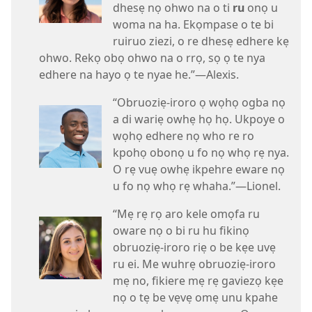
dhesẹ nọ ohwo na o ti
ru
onọ u
woma na ha. Ekọmpase o te bi
ruiruo ziezi, o re dhesẹ edhere kẹ
ohwo. Rekọ obọ ohwo na o rrọ, sọ ọ te nya
edhere na hayo ọ te nyae he.”—Alexis.
“Obruoziẹ-iroro ọ wọhọ ogba nọ
a di wariẹ owhẹ họ họ. Ukpoye o
wọhọ edhere nọ who re ro
kpohọ obonọ u fo nọ whọ rẹ nya.
O rẹ vuẹ owhẹ ikpehre eware nọ
u fo nọ whọ rẹ whaha.”—Lionel.
“Mẹ rẹ rọ aro kele omọfa ru
oware nọ o bi ru hu fikinọ
obruoziẹ-iroro riẹ o be kẹe uvẹ
ru ei. Me wuhrẹ obruoziẹ-iroro
mẹ no, fikiere mẹ rẹ gaviezọ kẹe
nọ o tẹ be vẹvẹ omẹ unu kpahe