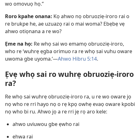
wo omovuọ họ.”
Roro kpahe onana:
Kọ ahwo nọ obruoziẹ-iroro rai o
re brukpe he, ae uzuazọ rai o mai woma? Ebẹbẹ vẹ
ahwo otiọnana a re wo?
Ẹme na họ:
Re whọ sai wo emamọ obruoziẹ-iroro,
who re ‘wuhrẹ ẹgba orimuo ra re whọ sai vuhu oware
uwoma gbe uyoma.’—
Ahwo Hibru 5:14
.
Ẹvẹ whọ sai ro wuhrẹ obruoziẹ-iroro
ra?
Re whọ sai wuhrẹ obruoziẹ-iroro ra, u re wo oware jọ
nọ who re rri hayo nọ o rẹ kpọ owhẹ evaọ oware kpobi
nọ who bi ru. Ahwo jọ a re rri jẹ rọ aro kele:
ahwo uviuwou gbe ẹwho rai
ehwa rai