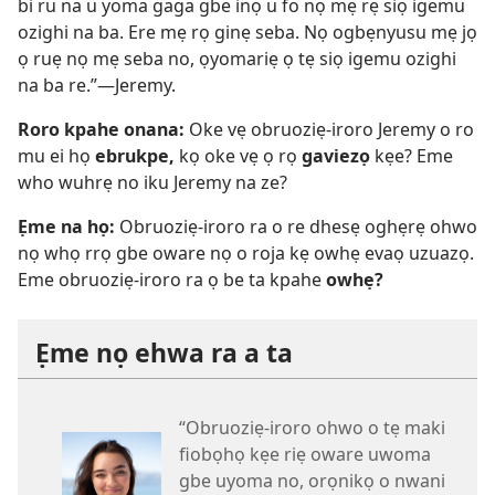
bi ru na u yoma gaga gbe inọ u fo nọ mẹ rẹ siọ igemu
ozighi na ba. Ere mẹ rọ ginẹ seba. Nọ ogbẹnyusu mẹ jọ
ọ ruẹ nọ mẹ seba no, ọyomariẹ ọ tẹ siọ igemu ozighi
na ba re.”—Jeremy.
Roro kpahe onana:
Oke vẹ obruoziẹ-iroro Jeremy o ro
mu ei họ
ebrukpe,
kọ oke vẹ ọ rọ
gaviezọ
kẹe? Eme
who wuhrẹ no iku Jeremy na ze?
Ẹme na họ:
Obruoziẹ-iroro ra o re dhesẹ oghẹrẹ ohwo
nọ whọ rrọ gbe oware nọ o roja kẹ owhẹ evaọ uzuazọ.
Eme obruoziẹ-iroro ra ọ be ta kpahe
owhẹ?
Ẹme nọ ehwa ra a ta
“Obruoziẹ-iroro ohwo o tẹ maki
fiobọhọ kẹe riẹ oware uwoma
gbe uyoma no, orọnikọ o nwani