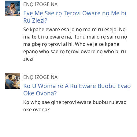
ENỌ IZOGE NA
Ẹvẹ Mẹ Sae rọ Tẹrovi Oware nọ Me bi
Ru Ziezi?
Se kpahe eware esa jọ nọ ma re ru ẹsejọ. Nọ
ma te bi ru eware na, ifonu mai o rẹ sai ru nọ
ma gbẹ rọ tẹrovi ai hi. Who ve je se kpahe
epanọ whọ sae rọ tẹrovi oware nọ who bi ru
ziezi.
ENỌ IZOGE NA
Kọ U Woma re A Ru Eware Buobu Evaọ
Oke Ovona?
Kọ whọ sae ginẹ tẹrovi eware buobu ru evaọ
oke ovona?