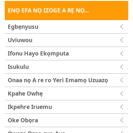
ENỌ EFA NỌ IZOGE A RẸ NỌ...
Egbẹnyusu
Uviuwou
Ifonu Hayo Ekọmputa
Isukulu
Onaa nọ A re ro Yeri Emamọ Uzuazọ
Kpahe Owhẹ
Ikpehre Iruemu
Oke Obọra