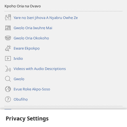
Kpohọ Oria na Ovavo
Yare nọ Isẹri Jihova A Nyabru Owhẹ Ze
Gwọlọ Oria Iwuhrẹ Mai
(opens
new
Gwọlọ Oria Okokohọ
(opens
window)
new
Eware Ekpokpọ
window)
Ividio
Videos with Audio Descriptions
Gwọlọ
Evuẹ Rọkẹ Akpọ-Soso
Obufihọ
Ru Unevaze
(opens
Privacy Settings
new
window)