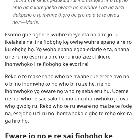
“Iticha e rẹ kẹ emọ-isukulu rai ihomwhọko re a ruẹ nọ
emọ na a kareghẹhọ oware nọ a wuhrẹ i rai na ziezi
viukpenọ ọ rẹ nwane thọrọ ae ẹro nọ a te te uwou
no.”—Marie.
Esọmo gbe oghẹrẹ iwuhrẹ itieye efa nọ a rẹ jọ ru
ikelakele na, i re fiobọhọ kẹ owhẹ wuhrẹ epanọ a re ro
ku ebẹbẹ họ. Yọ wọhọ epanọ egba-eriariẹ e ta, onana
u re ru nọ ẹvori ra o re ro ru iruo ziezi. Fikiere
ihomwhọko i re fiobọhọ kẹ ẹvori ra!
Rekọ o tẹ make rọnọ whọ be nwane ruẹ erere ọvo nọ
o bi no ihomwhọko nọ who bi ru ze he, riẹ nọ
ihomwhọko yọ oware nọ whọ rẹ seba eru hu. Uzẹme
riẹ họ, whọ rẹ sae salọ họ inọ unu ihomwhọko jọ ọvo
whọ gwọlọ ru. Rekọ who te ru eware nọ ma be te fodẹ
na, ẹsejọhọ u ti ru nọ ihomwhọko e gbẹ te rehọ oke ra
ga hrọ họ.
Eware jọ nọ e rẹ sai fiobọhọ kẹ