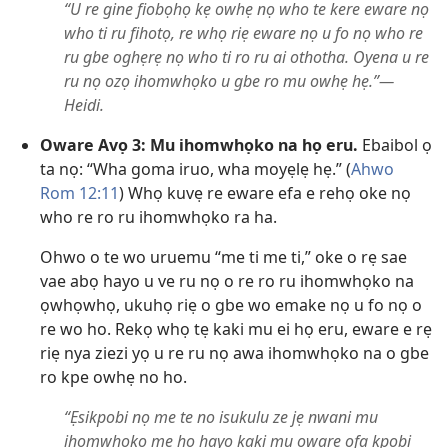
“U re gine fiobọhọ kẹ owhẹ nọ who te kere eware nọ
who ti ru fihotọ, re whọ riẹ eware nọ u fo nọ who re
ru gbe oghẹrẹ nọ who ti ro ru ai othotha. Oyena u re
ru nọ ozọ ihomwhọko u gbe ro mu owhẹ hẹ.”—
Heidi.
Oware Avọ 3: Mu ihomwhọko na họ eru.
Ebaibol ọ
ta nọ: “Wha goma iruo, wha moyẹlẹ hẹ.” (
Ahwo
Rom 12:11
) Whọ kuvẹ re eware efa e rehọ oke nọ
who re ro ru ihomwhọko ra ha.
Ohwo o te wo uruemu “me ti me ti,” oke o rẹ sae
vae abọ hayo u ve ru nọ o re ro ru ihomwhọko na
ọwhọwhọ, ukuhọ riẹ o gbe wo emake nọ u fo nọ o
re wo ho. Rekọ whọ tẹ kaki mu ei họ eru, eware e rẹ
riẹ nya ziezi yọ u re ru nọ awa ihomwhọko na o gbe
ro kpe owhẹ no ho.
“Ẹsikpobi nọ me te no isukulu ze jẹ nwani mu
ihomwhọko mẹ họ hayo kaki mu oware ofa kpobi