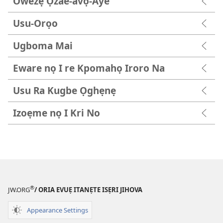
Owezẹ Ọzae-avọ-Aye
Usu-Orọo
Ugboma Mai
Eware nọ I re Kpomahọ Iroro Na
Usu Ra Kugbe Ọghẹnẹ
Izoẹme nọ I Kri No
®
JW.ORG
/ ORIA EVUẸ ITANẸTE ISẸRI JIHOVA
Appearance Settings