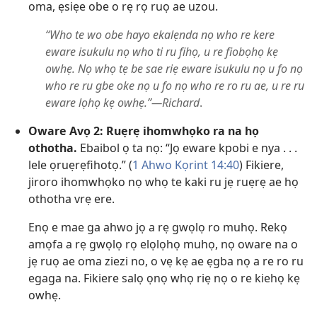
oma, ẹsiẹe obe o rẹ rọ ruọ ae uzou.
“Who te wo obe hayo ekalẹnda nọ who re kere
eware isukulu nọ who ti ru fihọ, u re fiobọhọ kẹ
owhẹ. Nọ whọ tẹ be sae riẹ eware isukulu nọ u fo nọ
who re ru gbe oke nọ u fo nọ who re ro ru ae, u re ru
eware lọhọ kẹ owhẹ.”—Richard
.
Oware Avọ 2: Ruẹrẹ ihomwhọko ra na họ
othotha.
Ebaibol ọ ta nọ: “Jọ eware kpobi e nya . . .
lele ọruẹrẹfihotọ.” (
1 Ahwo Kọrint 14:40
) Fikiere,
jiroro ihomwhọko nọ whọ te kaki ru jẹ ruẹrẹ ae họ
othotha vrẹ ere.
Enọ e mae ga ahwo jọ a rẹ gwọlọ ro muhọ. Rekọ
amọfa a rẹ gwọlọ rọ elọlọhọ muhọ, nọ oware na o
jẹ ruọ ae oma ziezi no, o vẹ kẹ ae ẹgba nọ a re ro ru
egaga na. Fikiere salọ ọnọ whọ riẹ nọ o re kiehọ kẹ
owhẹ.