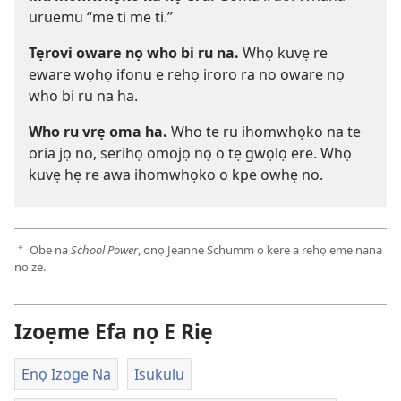
uruemu “me ti me ti.”
Tẹrovi oware nọ who bi ru na.
Whọ kuvẹ re
eware wọhọ ifonu e rehọ iroro ra no oware nọ
who bi ru na ha.
Who ru vrẹ oma ha.
Who te ru ihomwhọko na te
oria jọ no, serihọ omojọ nọ o tẹ gwọlọ ere. Whọ
kuvẹ hẹ re awa ihomwhọko o kpe owhẹ no.
Obe na
School Power
, onọ Jeanne Schumm o kere a rehọ eme nana
a
no ze.
Izoẹme Efa nọ E Riẹ
Enọ Izoge Na
Isukulu