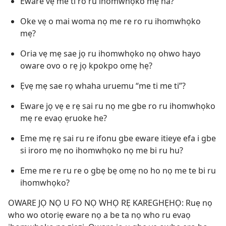
Eware vẹ me ti ro ru ihomwhọko mẹ na?
Oke vẹ o mai woma nọ me re ro ru ihomwhọko
mẹ?
Oria vẹ mẹ sae jọ ru ihomwhọko nọ ohwo hayo
oware ovo o rẹ jọ kpokpo omẹ hẹ?
Ẹvẹ mẹ sae rọ whaha uruemu “me ti me ti”?
Eware jọ vẹ e rẹ sai ru nọ me gbe ro ru ihomwhọko
mẹ re evaọ ẹruoke he?
Eme mẹ rẹ sai ru re ifonu gbe eware itieye efa i gbe
si iroro mẹ no ihomwhọko nọ me bi ru hu?
Eme me re ru re o gbẹ bẹ omẹ no ho nọ me te bi ru
ihomwhọko?
OWARE JỌ NỌ U FO NỌ WHỌ RẸ KAREGHẸHỌ: Ruẹ nọ
who wo otoriẹ eware nọ a be ta nọ who ru evaọ