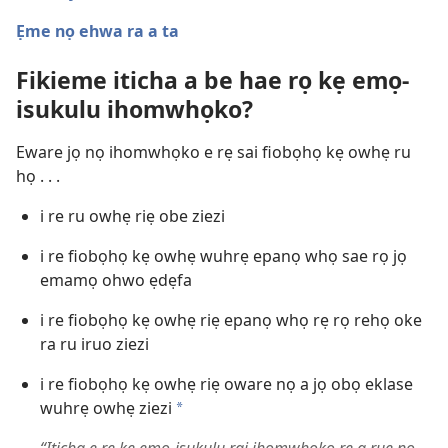
Ẹme nọ ehwa ra a ta
Fikieme iticha a be hae rọ kẹ emọ-
isukulu ihomwhọko?
Eware jọ nọ ihomwhọko e rẹ sai fiobọhọ kẹ owhẹ ru
họ . . .
i re ru owhẹ riẹ obe ziezi
i re fiobọhọ kẹ owhẹ wuhrẹ epanọ whọ sae rọ jọ
emamọ ohwo ẹdẹfa
i re fiobọhọ kẹ owhẹ riẹ epanọ whọ rẹ rọ rehọ oke
ra ru iruo ziezi
i re fiobọhọ kẹ owhẹ riẹ oware nọ a jọ obọ eklase
wuhrẹ owhẹ ziezi
a