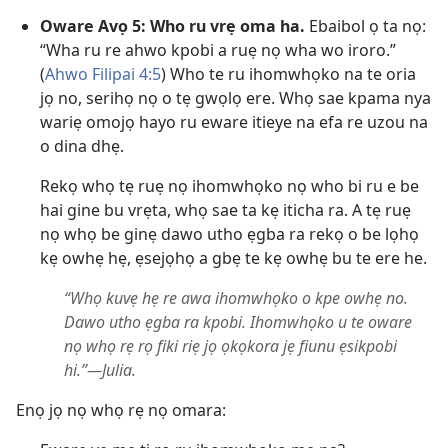
Oware Avọ 5: Who ru vrẹ oma ha.
Ebaibol ọ ta nọ:
“Wha ru re ahwo kpobi a ruẹ nọ wha wo iroro.”
(
Ahwo Filipai 4:5
) Who te ru ihomwhọko na te oria
jọ no, serihọ nọ o tẹ gwọlọ ere. Whọ sae kpama nya
wariẹ omojọ hayo ru eware itieye na efa re uzou na
o dina dhẹ.
Rekọ whọ tẹ ruẹ nọ ihomwhọko nọ who bi ru e be
hai gine bu vrẹta, whọ sae ta kẹ iticha ra. A tẹ ruẹ
nọ whọ be ginẹ dawo utho ẹgba ra rekọ o be lọhọ
kẹ owhẹ hẹ, ẹsejọhọ a gbẹ te kẹ owhẹ bu te ere he.
“Whọ kuvẹ hẹ re awa ihomwhọko o kpe owhẹ no.
Dawo utho ẹgba ra kpobi. Ihomwhọko u te oware
nọ whọ rẹ rọ fiki riẹ jọ ọkọkora jẹ fiunu ẹsikpobi
hi.”—Julia.
Enọ jọ nọ whọ rẹ nọ omara: