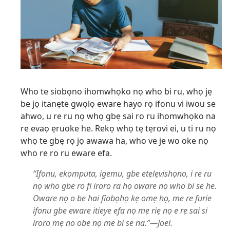
Who te siobọno ihomwhọko nọ who bi ru, whọ jẹ
be jọ itanẹte gwọlọ eware hayo rọ ifonu vi iwou se
ahwo, u re ru nọ whọ gbẹ sai ro ru ihomwhọko na
re evaọ ẹruoke he. Rekọ whọ tẹ tẹrovi ei, u ti ru nọ
whọ te gbẹ rọ jọ awawa ha, who ve je wo oke nọ
who re ro ru eware efa.
“Ifonu, ekọmputa, igemu, gbe etẹlẹvishọno, i re ru
nọ who gbe ro fi iroro ra họ oware nọ who bi se he.
Oware nọ o be hai fiobọhọ kẹ omẹ họ, me re furie
ifonu gbe eware itieye efa nọ mẹ riẹ nọ e rẹ sai si
iroro mẹ no obe nọ me bi se na.”—Joel.