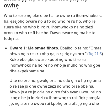
owhẹ
Who te roro nọ oke o be hai te owhẹ ru ihomwhọko ra
ha, ẹsejọhọ oware nọ u fo nọ who re ru họ, whọ rẹ
ruẹrẹ oke nọ who bi ro ru ihomwhọko na họ ziezi
orọnikọ who re fi bae he. Dawo eware nọ ma be te
fodẹ na.
Oware 1: Ma omaa fihotọ.
Ebaibol ọ ta nọ: “Omaa
ohwo nọ o re kru obọ ga, o rẹ riẹ nya hrọ.” (
Itẹ 21:5
)
Koko ebe gbe eware kpobi nọ who ti ro ru
ihomwhọko na họ re nọ who je muhọ no who gbe
dhe ẹkpẹkpama ha.
U te no ere no, gwọlọ oria nọ edo ọ rrọ họ nọ oma
o rẹ sae jọ dhẹ owhẹ ziezi nọ who bi se obe na.
Ahwo jọ a rẹ jọ oria nọ o rrọ fọfọ evaọ uwou rai nọ
ikpẹ e be jọ lo ziezi ru ihomwhọko rai. Rọkẹ amọfa
jọ, nọ a te no uwou rai kpohọ oria ofa jọ nọ u dhẹ