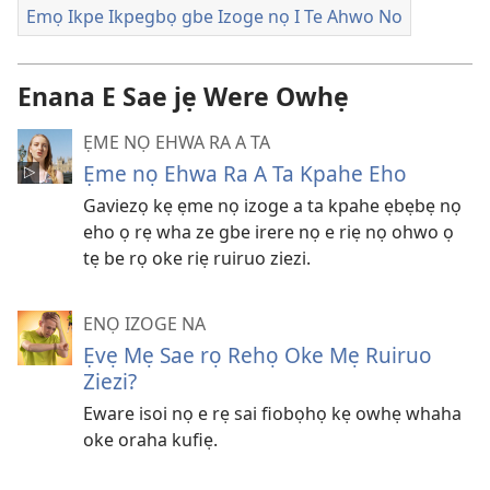
Emọ Ikpe Ikpegbọ gbe Izoge nọ I Te Ahwo No
Enana E Sae jẹ Were Owhẹ
ẸME NỌ EHWA RA A TA
Ẹme nọ Ehwa Ra A Ta Kpahe Eho
Gaviezọ kẹ ẹme nọ izoge a ta kpahe ẹbẹbẹ nọ
eho ọ rẹ wha ze gbe irere nọ e riẹ nọ ohwo ọ
tẹ be rọ oke riẹ ruiruo ziezi.
ENỌ IZOGE NA
Ẹvẹ Mẹ Sae rọ Rehọ Oke Mẹ Ruiruo
Ziezi?
Eware isoi nọ e rẹ sai fiobọhọ kẹ owhẹ whaha
oke oraha kufiẹ.