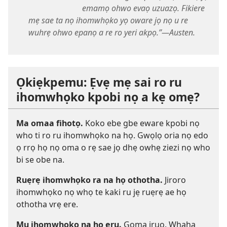
emamọ ohwo evaọ uzuazọ. Fikiere
mẹ sae ta nọ ihomwhọko yọ oware jọ nọ u re
wuhrẹ ohwo epanọ a re ro yeri akpọ.”—Austen.
Ọkiẹkpemu: Ẹvẹ mẹ sai ro ru
ihomwhọko kpobi nọ a kẹ omẹ?
Ma omaa fihotọ.
Koko ebe gbe eware kpobi nọ
who ti ro ru ihomwhọko na họ. Gwọlọ oria nọ edo
ọ rrọ họ nọ oma o rẹ sae jọ dhẹ owhẹ ziezi nọ who
bi se obe na.
Ruẹrẹ ihomwhọko ra na họ othotha.
Jiroro
ihomwhọko nọ whọ te kaki ru jẹ ruẹrẹ ae họ
othotha vrẹ ere.
Mu ihomwhọko na họ eru.
Goma iruo. Whaha