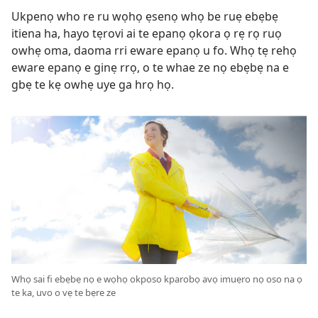
Ukpenọ who re ru wọhọ ẹsenọ whọ be ruẹ ebẹbẹ
itiena ha, hayo tẹrovi ai te epanọ ọkora ọ rẹ rọ ruọ
owhẹ oma, daoma rri eware epanọ u fo. Whọ tẹ rehọ
eware epanọ e ginẹ rrọ, o te whae ze nọ ebẹbẹ na e
gbẹ te kẹ owhẹ uye ga hrọ họ.
Whọ sai fi ebẹbẹ nọ e wọhọ okposo kparobọ avọ imuẹro nọ oso na ọ
te ka, uvo o vẹ te bẹre ze