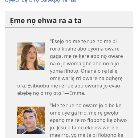
Ẹme nọ ehwa ra a ta
“Ẹsejọ nọ mẹ tẹ ruẹ nọ me bi
roro kpahe abọ oyoma oware
gaga, me re kere abọ nọ oware
na o jo woma gbe abọ nọ o jo
yoma fihotọ. Onana o rẹ lẹliẹ
omẹ wariẹ rri oware na oghẹrẹ
ofa. Ẹsibuobu mẹ rẹ ruẹ abọ owoma jọ evaọ
ẹbẹbẹ nọ ọ rrọ otọ.”—Emma.
“Mẹ tẹ ruẹ nọ oware jọ o be kẹ
omẹ uye ga hrọ, mẹ rẹ gwọlọ
epanọ me re ro fiobọhọ kẹ ohwo
jọ. Jesu ọ ta nọ ẹkẹ evawere e
mae rrọ, yọ me te bi fiobọhọ kẹ