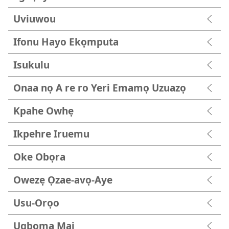
Uviuwou
Ifonu Hayo Ekọmputa
Isukulu
Onaa nọ A re ro Yeri Emamọ Uzuazọ
Kpahe Owhẹ
Ikpehre Iruemu
Oke Obọra
Owezẹ Ọzae-avọ-Aye
Usu-Orọo
Ugboma Mai