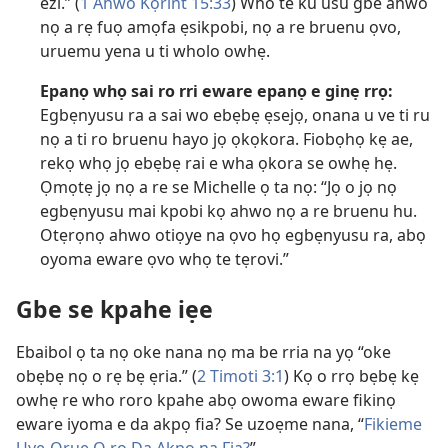
ezi.” (
1 Ahwo Kọrint 15:33
) Who te ku usu gbe ahwo
nọ a rẹ fuọ amọfa ẹsikpobi, nọ a re bruenu ọvo,
uruemu yena u ti wholo owhẹ.
Epanọ whọ sai ro rri eware epanọ e ginẹ rrọ:
Egbẹnyusu ra a sai wo ebẹbẹ ẹsejọ, onana u ve ti ru
nọ a ti ro bruenu hayo jọ ọkọkora. Fiobọhọ kẹ ae,
rekọ whọ jọ ebẹbẹ rai e wha ọkora se owhẹ hẹ.
Ọmọtẹ jọ nọ a re se Michelle ọ ta nọ: “Jọ o jọ nọ
egbẹnyusu mai kpobi kọ ahwo nọ a re bruenu hu.
Otẹrọnọ ahwo otiọye na ọvo họ egbẹnyusu ra, abọ
oyoma eware ọvo whọ te tẹrovi.”
Gbe se kpahe iẹe
Ebaibol ọ ta nọ oke nana nọ ma be rria na yọ “oke
obẹbẹ nọ o rẹ bẹ ẹria.” (
2 Timoti 3:1
) Kọ o rrọ bẹbẹ kẹ
owhẹ re who roro kpahe abọ owoma eware fikinọ
eware iyoma e da akpọ fia? Se uzoẹme nana, “
Fikieme
Uye-Oruẹ O rọ Da Akpọ na Fia?
”