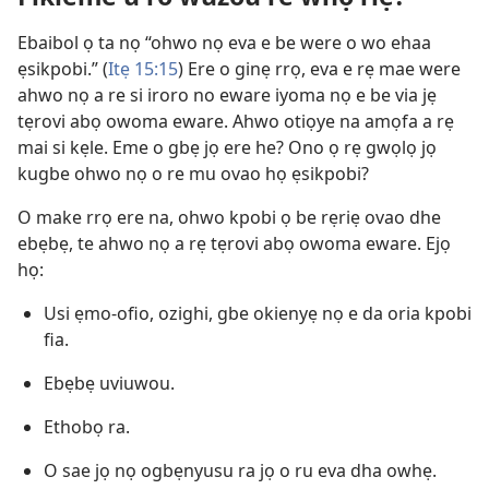
Ebaibol ọ ta nọ “ohwo nọ eva e be were o wo ehaa
ẹsikpobi.” (
Itẹ 15:15
) Ere o ginẹ rrọ, eva e rẹ mae were
ahwo nọ a re si iroro no eware iyoma nọ e be via jẹ
tẹrovi abọ owoma eware. Ahwo otiọye na amọfa a rẹ
mai si kẹle. Eme o gbẹ jọ ere he? Ono ọ rẹ gwọlọ jọ
kugbe ohwo nọ o re mu ovao họ ẹsikpobi?
O make rrọ ere na, ohwo kpobi ọ be rẹriẹ ovao dhe
ebẹbẹ, te ahwo nọ a rẹ tẹrovi abọ owoma eware. Ejọ
họ:
Usi ẹmo-ofio, ozighi, gbe okienyẹ nọ e da oria kpobi
fia.
Ebẹbẹ uviuwou.
Ethobọ ra.
O sae jọ nọ ogbẹnyusu ra jọ o ru eva dha owhẹ.