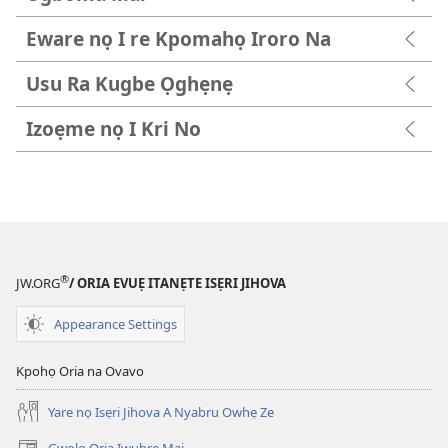
Eware nọ I re Kpomahọ Iroro Na
Usu Ra Kugbe Ọghẹnẹ
Izoẹme nọ I Kri No
®
JW.ORG
/ ORIA EVUẸ ITANẸTE ISẸRI JIHOVA
Appearance Settings
Kpohọ Oria na Ovavo
Yare nọ Isẹri Jihova A Nyabru Owhẹ Ze
Gwọlọ Oria Iwuhrẹ Mai