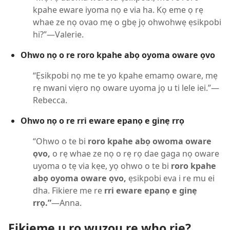
kpahe eware iyoma nọ e via ha. Kọ eme ọ rẹ
whae ze nọ ovao mẹ o gbẹ jọ ohwohwẹ ẹsikpobi
hi?”—Valerie.
Ohwo nọ o re roro kpahe abọ oyoma oware ọvo
“Ẹsikpobi nọ me te yo kpahe emamọ oware, mẹ
rẹ nwani viẹro nọ oware uyoma jọ u ti lele iei.”—
Rebecca.
Ohwo nọ o re rri eware epanọ e ginẹ rrọ
“Ohwo o te bi
roro kpahe abọ owoma oware
ọvo,
o rẹ whae ze nọ o rẹ rọ dae gaga nọ oware
uyoma o tẹ via kẹe, yọ ohwo o te bi
roro kpahe
abọ oyoma oware ọvo,
ẹsikpobi eva i re mu ei
dha. Fikiere me re
rri eware epanọ e ginẹ
rrọ.”
—Anna.
Fikieme u ro wuzou re whọ riẹ?