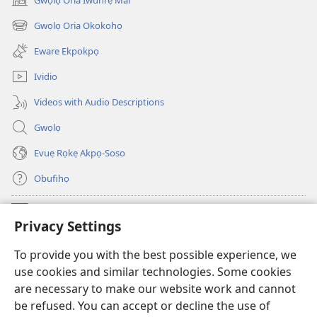
(opens
new
Gwọlọ Oria Okokohọ
(opens
window)
new
Eware Ekpokpọ
window)
Ividio
Videos with Audio Descriptions
Gwọlọ
Evuẹ Rọkẹ Akpọ-Soso
Obufihọ
Ru Unevaze
(opens
Privacy Settings
new
window)
UWOU-EBE ITANẸTE orọ Watchtower
To provide you with the best possible experience, we
(opens
use cookies and similar technologies. Some cookies
new
®
JW Hub
window)
are necessary to make our website work and cannot
(opens
be refused. You can accept or decline the use of
new
JW Library