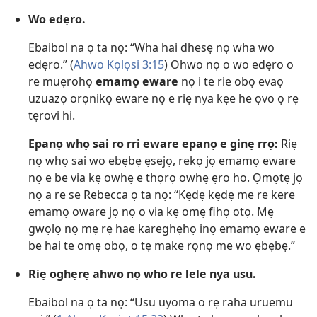
Wo edẹro.
Ebaibol na ọ ta nọ: “Wha hai dhesẹ nọ wha wo
edẹro.” (
Ahwo Kọlọsi 3:15
) Ohwo nọ o wo edẹro o
re muẹrohọ
emamọ eware
nọ i te rie obọ evaọ
uzuazọ orọnikọ eware nọ e riẹ nya kẹe he ọvo ọ rẹ
tẹrovi hi.
Epanọ whọ sai ro rri eware epanọ e ginẹ rrọ:
Riẹ
nọ whọ sai wo ebẹbẹ ẹsejọ, rekọ jọ emamọ eware
nọ e be via kẹ owhẹ e thọrọ owhẹ ẹro ho. Ọmọtẹ jọ
nọ a re se Rebecca ọ ta nọ: “Kẹdẹ kẹdẹ me re kere
emamọ oware jọ nọ o via kẹ omẹ fihọ otọ. Mẹ
gwọlọ nọ mẹ rẹ hae kareghẹhọ inọ emamọ eware e
be hai te omẹ obọ, o tẹ make rọnọ me wo ẹbẹbẹ.”
Riẹ oghẹrẹ ahwo nọ who re lele nya usu.
Ebaibol na ọ ta nọ: “Usu uyoma o rẹ raha uruemu