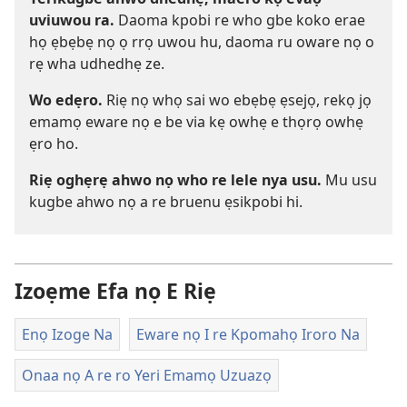
uviuwou ra.
Daoma kpobi re who gbe koko erae
họ ẹbẹbẹ nọ ọ rrọ uwou hu, daoma ru oware nọ o
rẹ wha udhedhẹ ze.
Wo edẹro.
Riẹ nọ whọ sai wo ebẹbẹ ẹsejọ, rekọ jọ
emamọ eware nọ e be via kẹ owhẹ e thọrọ owhẹ
ẹro ho.
Riẹ oghẹrẹ ahwo nọ who re lele nya usu.
Mu usu
kugbe ahwo nọ a re bruenu ẹsikpobi hi.
Izoẹme Efa nọ E Riẹ
Enọ Izoge Na
Eware nọ I re Kpomahọ Iroro Na
Onaa nọ A re ro Yeri Emamọ Uzuazọ