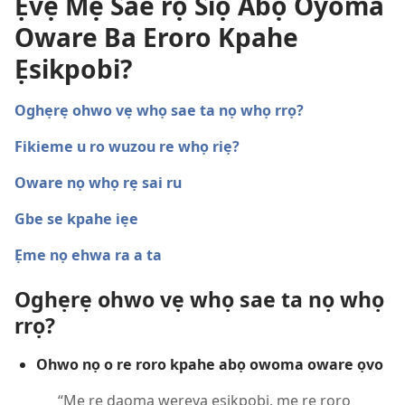
Ẹvẹ Mẹ Sae rọ Siọ Abọ Oyoma
Oware Ba Eroro Kpahe
Ẹsikpobi?
Oghẹrẹ ohwo vẹ whọ sae ta nọ whọ rrọ?
Fikieme u ro wuzou re whọ riẹ?
Oware nọ whọ rẹ sai ru
Gbe se kpahe iẹe
Ẹme nọ ehwa ra a ta
Oghẹrẹ ohwo vẹ whọ sae ta nọ whọ
rrọ?
Ohwo nọ o re roro kpahe abọ owoma oware ọvo
“Mẹ rẹ daoma wereva ẹsikpobi, me re roro