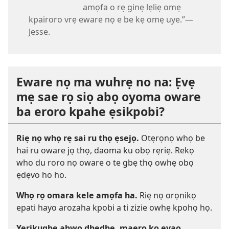
amọfa o rẹ ginẹ lẹliẹ omẹ
kpairoro vrẹ eware nọ e be kẹ omẹ uye.”—
Jesse.
Eware nọ ma wuhrẹ no na: Ẹvẹ
mẹ sae rọ siọ abọ oyoma oware
ba eroro kpahe ẹsikpobi?
Riẹ nọ whọ rẹ sai ru thọ ẹsejọ.
Otẹrọnọ whọ be
hai ru oware jọ thọ, daoma ku obọ rẹriẹ. Rekọ
who du roro nọ oware o te gbẹ thọ owhẹ obọ
ẹdẹvo ho ho.
Whọ rọ omara kele amọfa ha.
Riẹ nọ orọnikọ
epati hayo arozaha kpobi a ti zizie owhẹ kpohọ họ.
Yerikugbe ahwo dhedhẹ, maero kọ evaọ