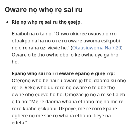
Oware nọ whọ rẹ sai ru
Riẹ nọ whọ rẹ sai ru thọ ẹsejọ.
Ebaibol na ọ ta nọ: “Ohwo okiẹrẹe ọvuọvo ọ rrọ
otọakpọ na ha nọ o re ru oware uwoma ẹsikpobi
nọ ọ rẹ raha uzi vievie he.” (
Ọtausiuwoma Na 7:20
)
Oware o tẹ thọ owhẹ obọ, o kẹ owhẹ uye ga hrọ
họ.
Epanọ whọ sai ro rri eware epanọ e ginẹ rrọ:
Otẹrọnọ whọ be hai ru oware jọ thọ, daoma ku obọ
rẹriẹ. Rekọ who du roro nọ oware o te gbẹ thọ
owhẹ obọ ẹdẹvo ho ho. Ọmọzae jọ nọ a re se Caleb
ọ ta no: “Mẹ rẹ daoma whaha ethobọ mẹ nọ me re
roro kpahe ẹsikpobi. Ukpoye, me re roro kpahe
oghẹrẹ nọ mẹ sae rọ whaha ethobọ itieye na
ẹdẹfa.”