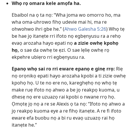
Whọ rọ omara kele amọfa ha.
Ebaibol na ọ ta nọ: “Wha joma wo omorro ho, ma
wha oma-uhrowo fihọ udevie mai hi, ma re
ohwohwo ihri gbe he.” (
Ahwo Galesha 5:26
) Whọ tẹ
be hae jọ itanẹte rri ifoto nọ egbẹnyusu ra a rehọ
evaọ arozaha hayo epati nọ
a zizie owhẹ kpohọ
họ,
o sae da owhẹ te ẹzi. O sae lẹliẹ owhẹ rọ
ekpehre ubiẹro rri egbẹnyusu ra.
Epanọ whọ sai ro rri eware epanọ e ginẹ rrọ:
Riẹ
nọ orọnikọ epati hayo arozaha kpobi a ti zizie owhẹ
kpohọ họ. U te no ere no, kareghẹhọ nọ whọ tẹ
make ruẹ ifoto nọ ahwo a be jọ reakpọ kuoma, u
dhesẹ nọ ere uzuazọ rai kpobi o nwane rrọ họ.
Ọmọtẹ jọ nọ a re se Alexis ọ ta nọ: “Ifoto nọ ahwo a
jọ reakpọ kuoma eye a re fihọ itanẹte. A re fi ifoto
eware efa buobu nọ a bi ru evaọ uzuazọ rai họ
itanẹte he.”