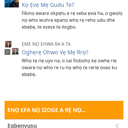
Kọ Ẹvẹ Mẹ Gudu Te?
Fikinọ eware okpẹtu e rẹ seba ẹvia ha, o gwọlọ
nọ who wuhrẹ epanọ whọ rẹ rehọ udu dhe
ebẹbẹ, te esese te ilogbo.
ẸME NỌ EHWA RA A TA
Oghẹrẹ Ohwo Vẹ Mẹ Rrọ?
Whọ tẹ riẹ uyo na, o sai fiobọhọ kẹ owhẹ riẹ
oware nọ who re ru nọ whọ tẹ rẹriẹ ovao ku
ebẹbẹ.
ENỌ EFA NỌ IZOGE A RẸ NỌ...
Egbẹnyusu