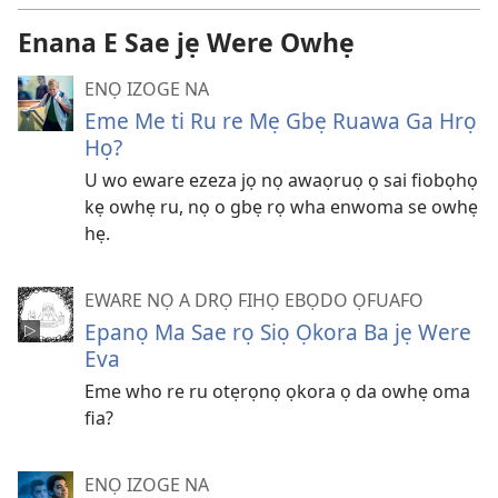
Enana E Sae jẹ Were Owhẹ
ENỌ IZOGE NA
Eme Me ti Ru re Mẹ Gbẹ Ruawa Ga Hrọ
Họ?
U wo eware ezeza jọ nọ awaọruọ ọ sai fiobọhọ
kẹ owhẹ ru, nọ o gbẹ rọ wha enwoma se owhẹ
hẹ.
EWARE NỌ A DRỌ FIHỌ EBỌDO ỌFUAFO
Epanọ Ma Sae rọ Siọ Ọkora Ba jẹ Were
Eva
Eme who re ru otẹrọnọ ọkora ọ da owhẹ oma
fia?
ENỌ IZOGE NA