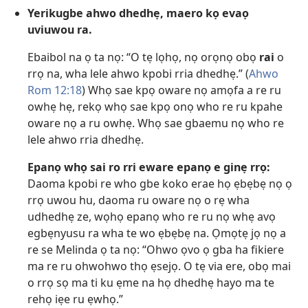
Yerikugbe ahwo dhedhẹ, maero kọ evaọ
uviuwou ra.
Ebaibol na ọ ta nọ: “O tẹ lọhọ, nọ orọnọ obọ
rai
o
rrọ na, wha lele ahwo kpobi rria dhedhẹ.” (
Ahwo
Rom 12:18
) Whọ sae kpọ oware nọ amọfa a re ru
owhẹ hẹ, rekọ whọ sae kpọ onọ who re ru kpahe
oware nọ a ru owhẹ. Whọ sae gbaemu nọ who re
lele ahwo rria dhedhẹ.
Epanọ whọ sai ro rri eware epanọ e ginẹ rrọ:
Daoma kpobi re who gbe koko erae họ ẹbẹbẹ nọ ọ
rrọ uwou hu, daoma ru oware nọ o rẹ wha
udhedhẹ ze, wọhọ epanọ who re ru nọ whẹ avọ
egbẹnyusu ra wha te wo ẹbẹbẹ na. Ọmọtẹ jọ nọ a
re se Melinda ọ ta nọ: “Ohwo ọvo ọ gba ha fikiere
ma re ru ohwohwo thọ ẹsejọ. O tẹ via ere, obọ mai
o rrọ sọ ma ti ku ẹme na họ dhedhẹ hayo ma te
rehọ iẹe ru ẹwhọ.”