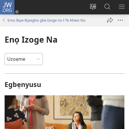
JW.ORG
Ro
Eva
Nwene
Gwọlọ
RO
(opens
ẹvẹrẹ
JW.ORG
Emọ Ikpe Ikpegbọ gbe Izoge nọ I Te Ahwo No
new
window)
Enọ Izoge Na
Egbẹnyusu