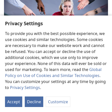
Privacy Settings
To provide you with the best possible experience, we
use cookies and similar technologies. Some cookies
are necessary to make our website work and cannot
be refused. You can accept or decline the use of
Eme U Fo nọ Me re Ru nọ A tẹ Kpọ Omẹ Họ?
additional cookies, which we use only to improve
A rẹ sai dhesẹ ahwo jọ wọhọ eglase nọ e rrọ hẹhẹhẹ.
your experience. None of this data will ever be sold or
Nọ a tẹ kẹ ae ohrẹ nọ o maki te oware ovo dede he, o
used for marketing. To learn more, read the
Global
rẹ kẹ ae uye gaga. Kọ ere whọ rrọ?
Policy on Use of Cookies and Similar Technologies
.
You can customize your settings at any time by going
to
Privacy Settings
.
Accept
Decline
Customize