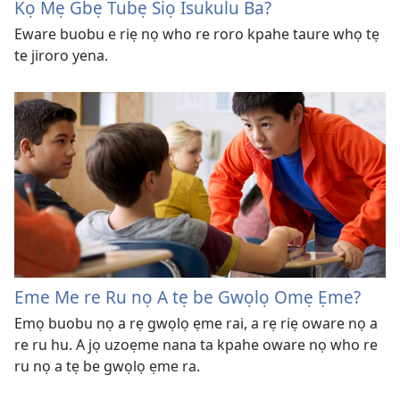
Kọ Mẹ Gbẹ Tubẹ Siọ Isukulu Ba?
Eware buobu e riẹ nọ who re roro kpahe taure whọ tẹ
te jiroro yena.
Eme Me re Ru nọ A tẹ be Gwọlọ Omẹ Ẹme?
Emọ buobu nọ a rẹ gwọlọ ẹme rai, a rẹ riẹ oware nọ a
re ru hu. A jọ uzoẹme nana ta kpahe oware nọ who re
ru nọ a tẹ be gwọlọ ẹme ra.