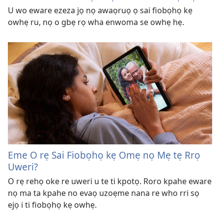
U wo eware ezeza jọ nọ awaọruọ ọ sai fiobọhọ kẹ
owhẹ ru, nọ o gbẹ rọ wha enwoma se owhẹ hẹ.
Eme O rẹ Sai Fiobọhọ kẹ Omẹ nọ Mẹ tẹ Rrọ
Uweri?
O rẹ rehọ oke re uweri u te ti kpotọ. Roro kpahe eware
nọ ma ta kpahe no evaọ uzoẹme nana re who rri sọ
ejọ i ti fiobọhọ kẹ owhẹ.