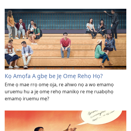
Kọ Amọfa A gbẹ be Jẹ Omẹ Rehọ Họ?
Eme ọ mae rrọ omẹ oja, re ahwo nọ a wo emamọ
uruemu hu a jẹ omẹ rehọ manikọ re mẹ ruabọhọ
emamọ iruemu mẹ?