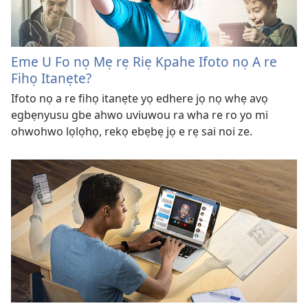
Eme U Fo nọ Mẹ rẹ Riẹ Kpahe Ifoto nọ A re
Fihọ Itanẹte?
Ifoto nọ a re fihọ itanẹte yọ edhere jọ nọ whẹ avọ
egbẹnyusu gbe ahwo uviuwou ra wha re ro yo mi
ohwohwo lọlọhọ, rekọ ebẹbẹ jọ e rẹ sai noi ze.