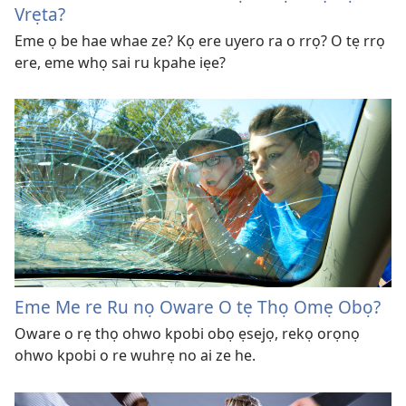
Vrẹta?
Eme ọ be hae whae ze? Kọ ere uyero ra o rrọ? O tẹ rrọ
ere, eme whọ sai ru kpahe iẹe?
Eme Me re Ru nọ Oware O tẹ Thọ Omẹ Obọ?
Oware o rẹ thọ ohwo kpobi obọ ẹsejọ, rekọ orọnọ
ohwo kpobi o re wuhrẹ no ai ze he.