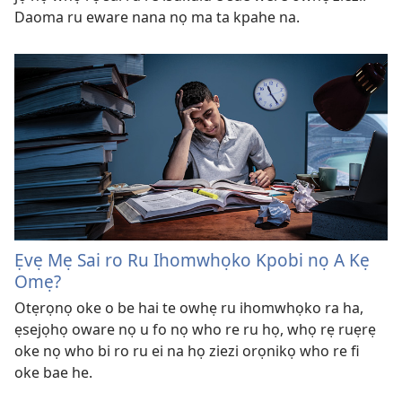
Daoma ru eware nana nọ ma ta kpahe na.
Ẹvẹ Mẹ Sai ro Ru Ihomwhọko Kpobi nọ A Kẹ
Omẹ?
Otẹrọnọ oke o be hai te owhẹ ru ihomwhọko ra ha,
ẹsejọhọ oware nọ u fo nọ who re ru họ, whọ rẹ ruẹrẹ
oke nọ who bi ro ru ei na họ ziezi orọnikọ who re fi
oke bae he.