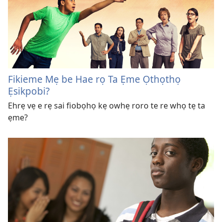
Fikieme Mẹ be Hae rọ Ta Ẹme Ọthọthọ
Ẹsikpobi?
Ehrẹ vẹ e rẹ sai fiobọhọ kẹ owhẹ roro te re whọ tẹ ta
ẹme?