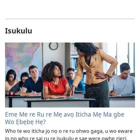
Isukulu
Eme Me re Ru re Mẹ avọ Iticha Mẹ Ma gbe
Wo Ẹbẹbẹ Hẹ?
Who te wo iticha jọ nọ o re ru ohwo gaga, u wo eware
jọ nọ whọ rẹ sai ru re isukulu e sae were owhẹ ziezi.