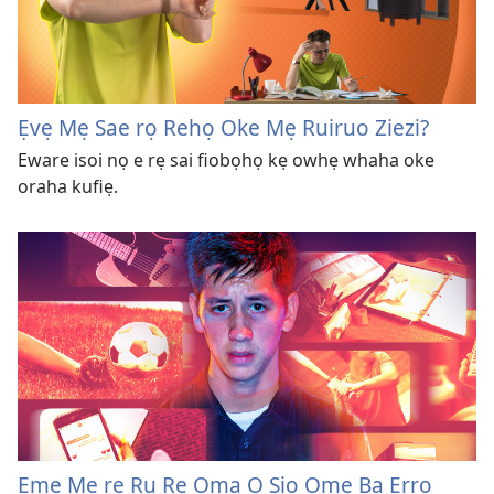
Ẹvẹ Mẹ Sae rọ Rehọ Oke Mẹ Ruiruo Ziezi?
Eware isoi nọ e rẹ sai fiobọhọ kẹ owhẹ whaha oke
oraha kufiẹ.
Eme Me re Ru Re Oma O Siọ Omẹ Ba Ẹrrọ