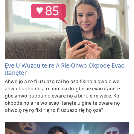
Ẹvẹ U Wuzou te re A Riẹ Ohwo Okpodẹ Evaọ
Itanẹte?
Ahwo jọ a re fi uzuazọ rai họ ọza fikinọ a gwọlọ wo
ahwo buobu nọ a re mu usu kugbe ae evaọ itanẹte
gbe ahwo buobu nọ eware nọ a bi ru e rẹ were. Kọ
okpodẹ nọ a re wo evaọ itanẹte u gine te oware nọ
ohwo ọ rẹ rọ fiki riẹ ro fi uzuazọ riẹ họ ọza?