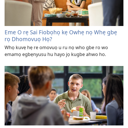
Eme O rẹ Sai Fiobọhọ kẹ Owhẹ nọ Whẹ gbẹ
rọ Dhomovuọ Họ?
Whọ kuvẹ hẹ re omovuọ u ru nọ who gbe ro wo
emamọ egbẹnyusu hu hayo jọ kugbe ahwo ho.