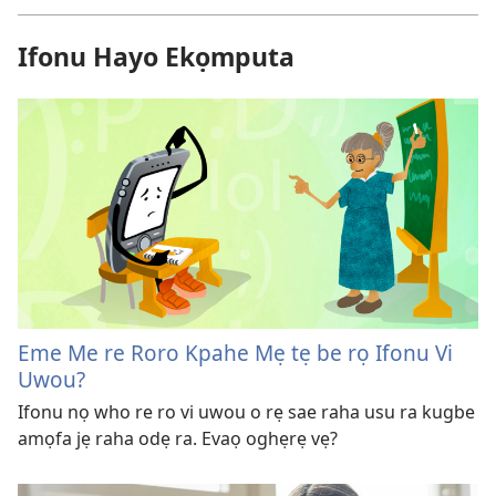
Ifonu Hayo Ekọmputa
Eme Me re Roro Kpahe Mẹ tẹ be rọ Ifonu Vi
Uwou?
Ifonu nọ who re ro vi uwou o rẹ sae raha usu ra kugbe
amọfa jẹ raha odẹ ra. Evaọ oghẹrẹ vẹ?