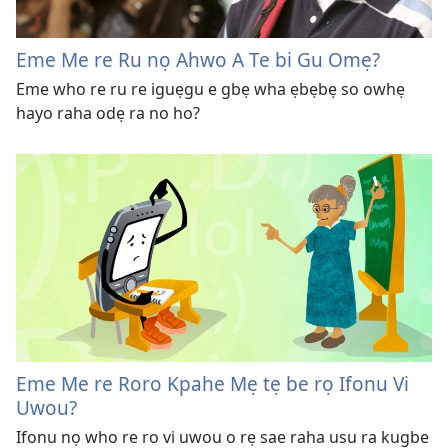
Eme Me re Ru nọ Ahwo A Te bi Gu Omẹ?
Eme who re ru re iguẹgu e gbẹ wha ẹbẹbẹ so owhẹ
hayo raha odẹ ra no ho?
Eme Me re Roro Kpahe Mẹ tẹ be rọ Ifonu Vi
Uwou?
Ifonu nọ who re ro vi uwou o rẹ sae raha usu ra kugbe