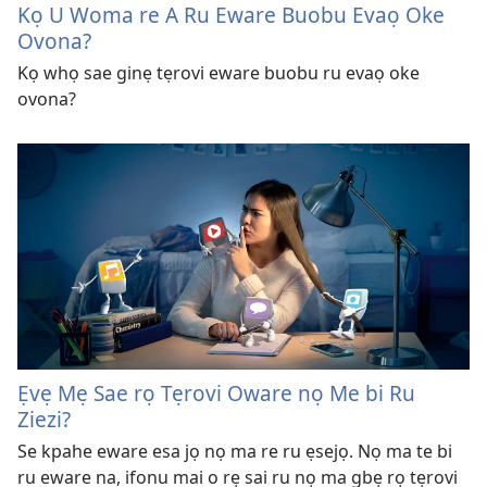
Kọ U Woma re A Ru Eware Buobu Evaọ Oke
Ovona?
Kọ whọ sae ginẹ tẹrovi eware buobu ru evaọ oke
ovona?
Ẹvẹ Mẹ Sae rọ Tẹrovi Oware nọ Me bi Ru
Ziezi?
Se kpahe eware esa jọ nọ ma re ru ẹsejọ. Nọ ma te bi
ru eware na, ifonu mai o rẹ sai ru nọ ma gbẹ rọ tẹrovi