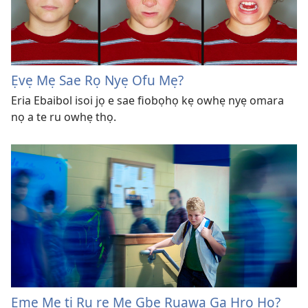
Ẹvẹ Mẹ Sae Rọ Nyẹ Ofu Mẹ?
Eria Ebaibol isoi jọ e sae fiobọhọ kẹ owhẹ nyẹ omara
nọ a te ru owhẹ thọ.
Eme Me ti Ru re Mẹ Gbẹ Ruawa Ga Hrọ Họ?