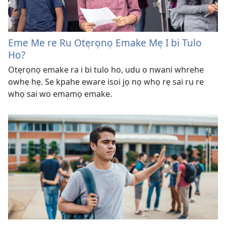
Eme Me re Ru Otẹrọnọ Emake Mẹ I bi Tulo
Ho?
Otẹrọnọ emake ra i bi tulo ho, udu o nwani whrehe
owhẹ hẹ. Se kpahe eware isoi jọ nọ whọ rẹ sai ru re
whọ sai wo emamọ emake.