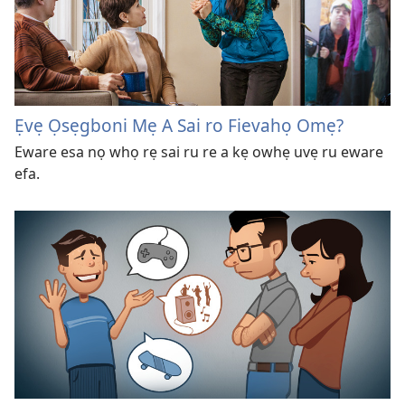
Ẹvẹ Ọsẹgboni Mẹ A Sai ro Fievahọ Omẹ?
Eware esa nọ whọ rẹ sai ru re a kẹ owhẹ uvẹ ru eware
efa.