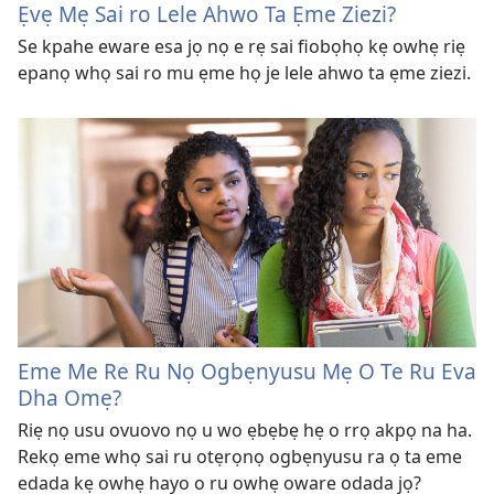
Ẹvẹ Mẹ Sai ro Lele Ahwo Ta Ẹme Ziezi?
Se kpahe eware esa jọ nọ e rẹ sai fiobọhọ kẹ owhẹ riẹ
epanọ whọ sai ro mu ẹme họ je lele ahwo ta ẹme ziezi.
Eme Me Re Ru Nọ Ogbẹnyusu Mẹ O Te Ru Eva
Dha Omẹ?
Riẹ nọ usu ovuovo nọ u wo ẹbẹbẹ hẹ o rrọ akpọ na ha.
Rekọ eme whọ sai ru otẹrọnọ ogbẹnyusu ra ọ ta eme
edada kẹ owhẹ hayo o ru owhẹ oware odada jọ?