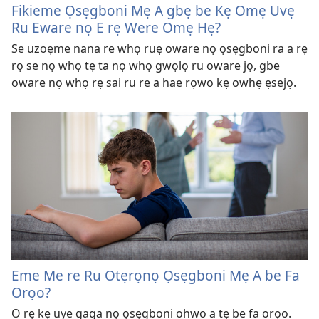
Fikieme Ọsẹgboni Mẹ A gbẹ be Kẹ Omẹ Uvẹ
Ru Eware nọ E rẹ Were Omẹ Hẹ?
Se uzoẹme nana re whọ ruẹ oware nọ ọsẹgboni ra a rẹ
rọ se nọ whọ tẹ ta nọ whọ gwọlọ ru oware jọ, gbe
oware nọ whọ rẹ sai ru re a hae rọwo kẹ owhẹ ẹsejọ.
Eme Me re Ru Otẹrọnọ Ọsẹgboni Mẹ A be Fa
Orọo?
O rẹ kẹ uye gaga nọ ọsẹgboni ohwo a tẹ be fa orọo.