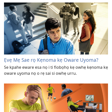
Ẹvẹ Mẹ Sae rọ Kẹnoma kẹ Oware Uyoma?
Se kpahe eware esa nọ i ti fiobọhọ kẹ owhẹ kẹnoma kẹ
oware uyoma nọ o rẹ sai si owhẹ urru.