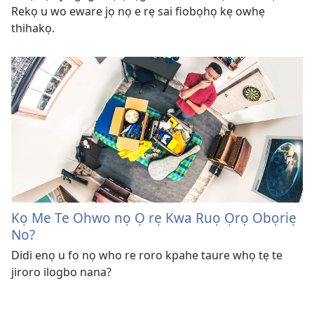
Rekọ u wo eware jọ nọ e rẹ sai fiobọhọ kẹ owhẹ
thihakọ.
Kọ Me Te Ohwo nọ Ọ rẹ Kwa Ruọ Ọrọ Obọriẹ
No?
Didi enọ u fo nọ who re roro kpahe taure whọ tẹ te
jiroro ilogbo nana?