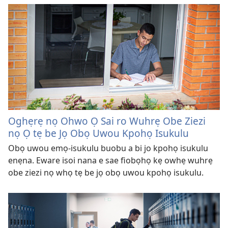
Oghẹrẹ nọ Ohwo Ọ Sai ro Wuhrẹ Obe Ziezi
nọ Ọ tẹ be Jọ Obọ Uwou Kpohọ Isukulu
Obọ uwou emọ-isukulu buobu a bi jo kpohọ isukulu
enẹna. Eware isoi nana e sae fiobọhọ kẹ owhẹ wuhrẹ
obe ziezi nọ whọ tẹ be jọ obọ uwou kpohọ isukulu.