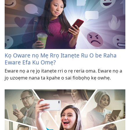
Kọ Oware nọ Mẹ Rrọ Itanẹte Ru O be Raha
Eware Efa Ku Omẹ?
Eware nọ a rẹ jọ itanẹte rri o rẹ reria oma. Eware nọ a
jọ uzoẹme nana ta kpahe o sai fiobọhọ kẹ owhẹ.