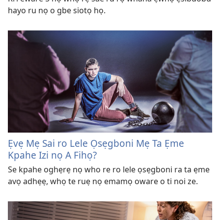
hayo ru nọ o gbe siotọ họ.
Ẹvẹ Mẹ Sai ro Lele Ọsẹgboni Mẹ Ta Ẹme
Kpahe Izi nọ A Fihọ?
Se kpahe oghẹrẹ nọ who re ro lele ọsẹgboni ra ta ẹme
avọ adhẹẹ, whọ te ruẹ nọ emamọ oware o ti noi ze.