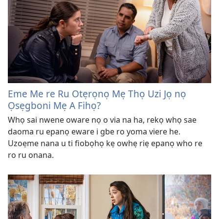
Eme Me re Ru Otẹrọnọ Mẹ Thọ Uzi Jọ nọ
Ọsẹgboni Mẹ A Fihọ?
Whọ sai nwene oware nọ o via na ha, rekọ whọ sae
daoma ru epanọ eware i gbe ro yoma viere he.
Uzoẹme nana u ti fiobọhọ kẹ owhẹ riẹ epanọ who re
ro ru onana.