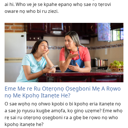
ai hi. Who ve je se kpahe epanọ whọ sae rọ tẹrovi
oware nọ who bi ru ziezi.
Eme Me re Ru Otẹrọnọ Ọsẹgboni Mẹ A Rọwo
nọ Me Kpohọ Itanẹte He?
O sae wọhọ nọ ohwo kpobi o bi kpohọ eria itanẹte nọ
a sae jọ nyusu kugbe amọfa, kọ ginọ uzẹme? Eme whọ
rẹ sai ru otẹrọnọ ọsẹgboni ra a gbẹ be rọwo nọ who
kpohọ itanẹte he?