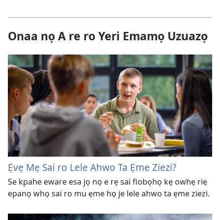
Onaa nọ A re ro Yeri Emamọ Uzuazọ
Ẹvẹ Mẹ Sai ro Lele Ahwo Ta Ẹme Ziezi?
Se kpahe eware esa jọ nọ e rẹ sai fiobọhọ kẹ owhẹ riẹ
epanọ whọ sai ro mu ẹme họ je lele ahwo ta ẹme ziezi.