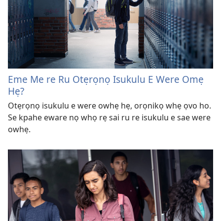
Eme Me re Ru Otẹrọnọ Isukulu E Were Omẹ
Hẹ?
Otẹrọnọ isukulu e were owhẹ hẹ, orọnikọ whẹ ọvo ho.
Se kpahe eware nọ whọ rẹ sai ru re isukulu e sae were
owhẹ.