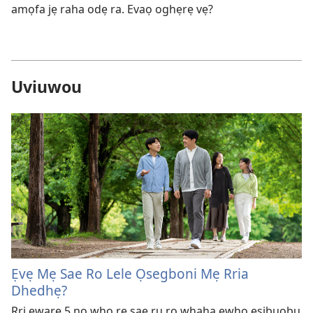
amọfa jẹ raha odẹ ra. Evaọ oghẹrẹ vẹ?
Uviuwou
Ẹvẹ Mẹ Sae Ro Lele Ọsegboni Mẹ Rria
Dhedhẹ?
Rri eware 5 nọ whọ rẹ sae ru rọ whaha ẹwhọ ẹsibuobu