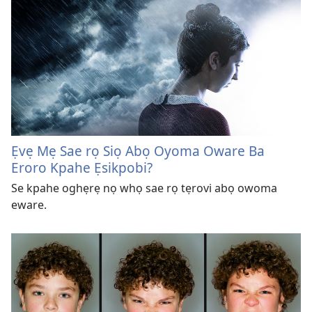
Ẹvẹ Mẹ Sae rọ Siọ Abọ Oyoma Oware Ba
Eroro Kpahe Ẹsikpobi?
Se kpahe oghẹrẹ nọ whọ sae rọ tẹrovi abọ owoma
eware.