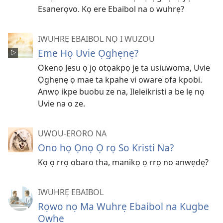
Esanerọvo. Kọ ere Ebaibol na o wuhrẹ?
IWUHRẸ EBAIBOL NỌ I WUZOU
Eme Họ Uvie Ọghẹnẹ?
Okenọ Jesu ọ jọ otọakpọ jẹ ta usiuwoma, Uvie
Ọghẹnẹ ọ mae ta kpahe vi oware ofa kpobi.
Anwọ ikpe buobu ze na, Ileleikristi a be lẹ nọ
Uvie na o ze.
UWOU-ERORO NA
Ono họ Ọnọ Ọ rọ So Kristi Na?
Kọ ọ rrọ obaro tha, manikọ ọ rrọ no anwẹdẹ?
IWUHRẸ EBAIBOL
Rọwo nọ Ma Wuhrẹ Ebaibol na Kugbe
Owhẹ