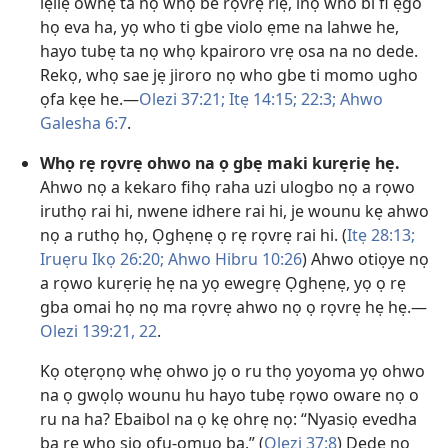
lẹliẹ owhẹ ta nọ whọ be rọvrẹ riẹ, inọ who bi fi ẹgo
họ eva ha, yọ who ti gbe violo ẹme na lahwe he,
hayo tubẹ ta nọ whọ kpairoro vrẹ osa na no dede.
Rekọ, whọ sae jẹ jiroro nọ who gbe ti momo ugho
ọfa kẹe he.—
Olezi 37:21;
Itẹ 14:15;
22:3;
Ahwo
Galesha 6:7
.
Whọ rẹ rọvrẹ ohwo na ọ gbẹ maki kurẹriẹ hẹ.
Ahwo nọ a kekaro fihọ raha uzi ulogbo nọ a rọwo
iruthọ rai hi, nwene idhere rai hi, je wounu kẹ ahwo
nọ a ruthọ họ, Ọghẹnẹ ọ rẹ rọvrẹ rai hi. (
Itẹ 28:13;
Iruẹru Ikọ 26:20;
Ahwo Hibru 10:26
) Ahwo otiọye nọ
a rọwo kurẹriẹ hẹ na yọ ewegrẹ Ọghẹnẹ, yọ ọ rẹ
gba omai họ nọ ma rọvrẹ ahwo nọ ọ rọvrẹ hẹ hẹ.—
Olezi 139:21, 22
.
Kọ otẹrọnọ whẹ ohwo jọ o ru thọ yoyoma yọ ohwo
na ọ gwọlọ wounu hu hayo tubẹ rọwo oware nọ o
ru na ha? Ebaibol na ọ kẹ ohrẹ nọ: “Nyasiọ evedha
ba re whọ siọ ofu-omuo ba.” (
Olezi 37:8
) Dede nọ