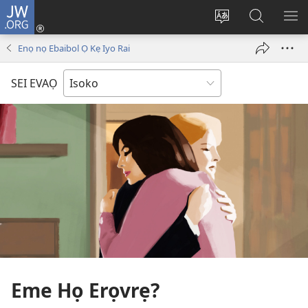
JW.ORG
Ro
Eva
Nwene
Gwọlọ
RO
(opens
ẹvẹrẹ
JW.ORG
Enọ nọ Ebaibol Ọ Kẹ Iyo Rai
new
window)
SEI EVAỌ
Eme Họ Erọvrẹ?