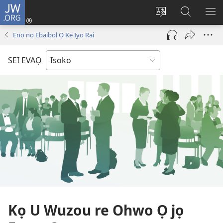
JW.ORG
Ro
Eva
Nwene
Gwọlọ
RO
(opens
ẹvẹrẹ
JW.ORG
Enọ nọ Ebaibol Ọ Kẹ Iyo Rai
new
window)
SEI EVAỌ
Kọ U Wuzou re Ohwo Ọ jọ