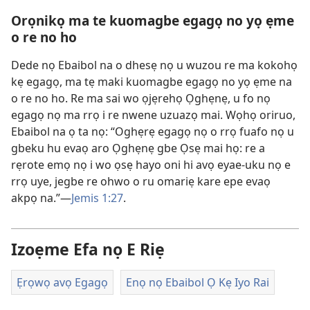
Orọnikọ ma te kuomagbe egagọ no yọ ẹme
o re no ho
Dede nọ Ebaibol na o dhesẹ nọ u wuzou re ma kokohọ
kẹ egagọ, ma tẹ maki kuomagbe egagọ no yọ ẹme na
o re no ho. Re ma sai wo ọjẹrehọ Ọghẹnẹ, u fo nọ
egagọ nọ ma rrọ i re nwene uzuazọ mai. Wọhọ oriruo,
Ebaibol na ọ ta nọ: “Oghẹrẹ egagọ nọ o rrọ fuafo nọ u
gbeku hu evaọ aro Ọghẹnẹ gbe Ọsẹ mai họ: re a
rẹrote emọ nọ i wo ọsẹ hayo oni hi avọ eyae-uku nọ e
rrọ uye, jegbe re ohwo o ru omariẹ kare epe evaọ
akpọ na.”​—
Jemis 1:27
.
Izoẹme Efa nọ E Riẹ
Ẹrọwọ avọ Egagọ
Enọ nọ Ebaibol Ọ Kẹ Iyo Rai