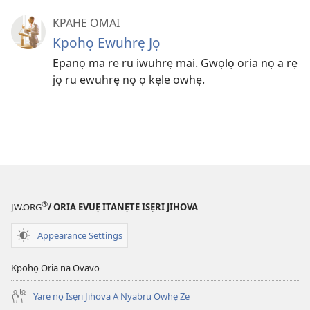
KPAHE OMAI
Kpohọ Ewuhrẹ Jọ
Epanọ ma re ru iwuhrẹ mai. Gwọlọ oria nọ a rẹ
jọ ru ewuhrẹ nọ ọ kẹle owhẹ.
®
JW.ORG
/ ORIA EVUẸ ITANẸTE ISẸRI JIHOVA
Appearance Settings
Kpohọ Oria na Ovavo
Yare nọ Isẹri Jihova A Nyabru Owhẹ Ze