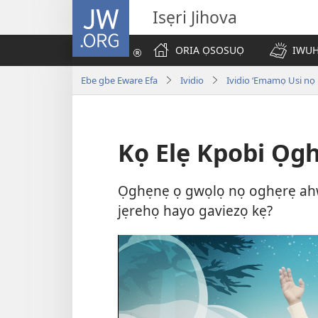
JW.ORG
Isẹri Jihova
ORIA ỌSOSUỌ
IWUH
Ebe gbe Eware Efa
Ividio
Ividio ‘Emamọ Usi nọ
Kọ Elẹ Kpobi Ọg
Ọghẹnẹ ọ gwọlọ nọ oghẹrẹ ahwo
jẹrehọ hayo gaviezọ kẹ?