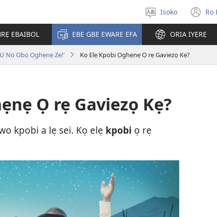
Isoko
Ro 
Salọ
(o
ẹvẹrẹ
n
RẸ EBAIBOL
EBE GBE EWARE EFA
ORIA IYẸRẸ
wi
 U No Obọ Ọghẹnẹ Ze!’
Kọ Elẹ Kpobi Ọghẹnẹ Ọ rẹ Gaviezọ Kẹ?
hẹnẹ Ọ rẹ Gaviezọ Kẹ?
 kpobi a lẹ sei. Kọ elẹ
kpobi
ọ rẹ