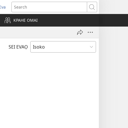
Eva
pens
Search
ew
KPAHE OMAI
ndow)
SEI EVAỌ