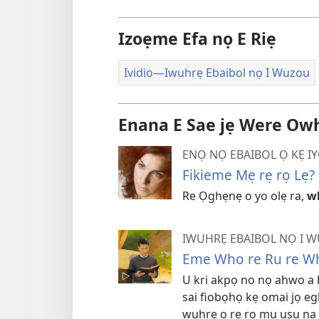
Izoẹme Efa nọ E Riẹ
Ividio​—Iwuhrẹ Ebaibol nọ I Wuzou
Enana E Sae jẹ Were Owh
ENỌ NỌ EBAIBOL Ọ KẸ IY
Fikieme Mẹ rẹ rọ Lẹ
Re Ọghẹnẹ o yo olẹ ra,
w
IWUHRẸ EBAIBOL NỌ I 
Eme Who re Ru re W
U kri akpọ no nọ ahwo a 
sai fiobọhọ kẹ omai jọ 
wuhrẹ o re ro mu usu na 