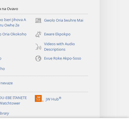
a na Ovavo
nọ Isẹri Jihova A
Gwọlọ Oria Iwuhrẹ Mai
(opens
ru Owhẹ Ze
new
window)
ọ Oria Okokohọ
Eware Ekpokpọ
Videos with Audio
Descriptions
ọ
Evuẹ Rọkẹ Akpọ-Soso
ihọ
Unevaze
U-EBE ITANẸTE
®
JW Hub
(opens
 Watchtower
new
window)
ibrary