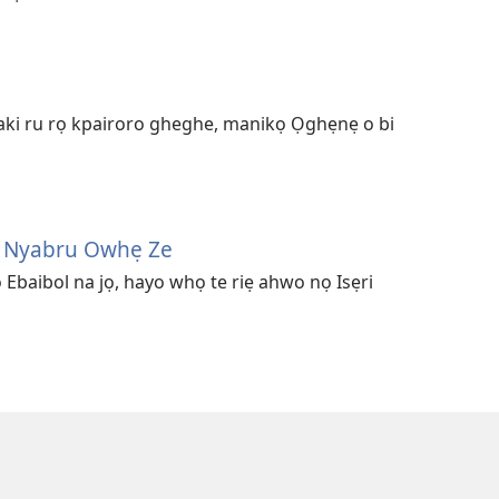
faki ru rọ kpairoro gheghe, manikọ Ọghẹnẹ o bi
 A Nyabru Owhẹ Ze
Ebaibol na jọ, hayo whọ te riẹ ahwo nọ Isẹri