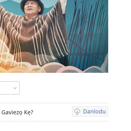
Danlodu
 Gaviezọ Kẹ?
Eghẹrẹ
ividio