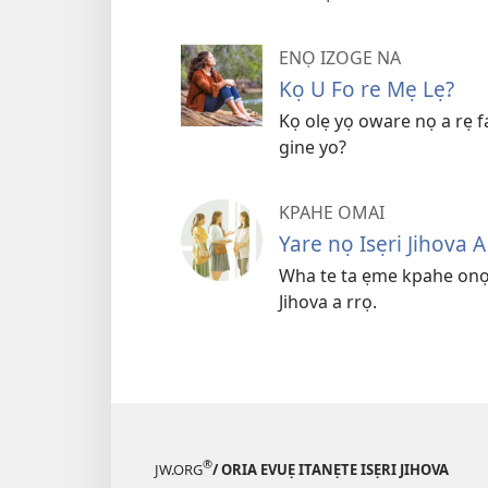
ENỌ IZOGE NA
Kọ U Fo re Mẹ Lẹ?
Kọ olẹ yọ oware nọ a rẹ 
gine yo?
KPAHE OMAI
Yare nọ Isẹri Jihova
Wha te ta ẹme kpahe onọ 
Jihova a rrọ.
®
JW.ORG
/ ORIA EVUẸ ITANẸTE ISẸRI JIHOVA