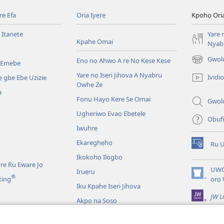
e Efa
Oria Iyẹrẹ
Kpohọ Ori
 Itanẹte
Yare 
Kpahe Omai
Nyab
Gwọl
Enọ nọ Ahwo A rẹ Nọ Kẹse Kẹse
 Emebe
(opens
new
Yare nọ Isẹri Jihova A Nyabru
Ividio
 gbe Ebe Uzizie
window)
Owhẹ Ze
a
Fonu Hayo Kere Se Omai
Gwọl
Ugheriwo Evaọ Ebẹtẹle
Obuf
Iwuhrẹ
Ekareghẹhọ
Ru 
(opens
Ikokohọ Ilogbo
new
re Ru Eware Jọ
window)
UWO
Iruẹru
®
(opens
ting
orọ
Iku Kpahe Isẹri Jihova
new
JW L
window)
Akpọ na Soso
Ebaibol