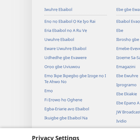
Iwuhrẹ Ebaibol
Ebe gbe Ewar
Enọ nọ Ebaibol Ọ Kẹ Iyo Rai
Ebaibol Evaọ
Eria Ebaibol nọ A Ru Vẹ
Ebe
Uwuhrẹ Ebaibol
Ibroshọ gbe
Eware Uwuhrẹ Ebaibol
Emebe-Evẹvẹ
Udhedhẹ gbe Evawere
Izoẹme Sa-S
Orọo gbe Uviuwou
Emagazini
Emọ Ikpe Ikpegbọ gbe Izoge nọ I
Ebe Ewuhrẹ
Te Ahwo No
Iprogramo
Emọ
Ebe Ekiakiẹ
Fi Ẹrọwọ họ Ọghẹnẹ
Ebe Epanọ A 
Egba-Eriariẹ avọ Ebaibol
JW Broadcas
Ikuigbe gbe Ebaibol Na
Ividio
Ile
Privacy Settings
Edrama Iku 