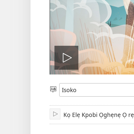
Kporo
ividio
Salọ
Ẹvẹrẹ
Kọ Elẹ Kpobi Ọghẹnẹ Ọ rẹ
Kporo