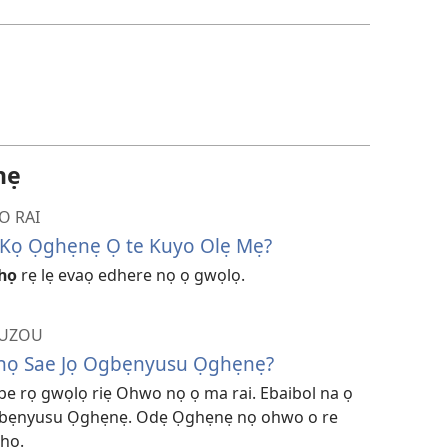
nọ
e
riẹ
ẹ
O RAI
? Kọ Ọghẹnẹ Ọ te Kuyo Olẹ Mẹ?
họ
rẹ lẹ evaọ edhere nọ ọ gwọlọ.
WUZOU
họ Sae Jọ Ogbẹnyusu Ọghẹnẹ?
be rọ gwọlọ riẹ Ohwo nọ ọ ma rai. Ebaibol na ọ
egbẹnyusu Ọghẹnẹ. Odẹ Ọghẹnẹ nọ ohwo o re
họ.