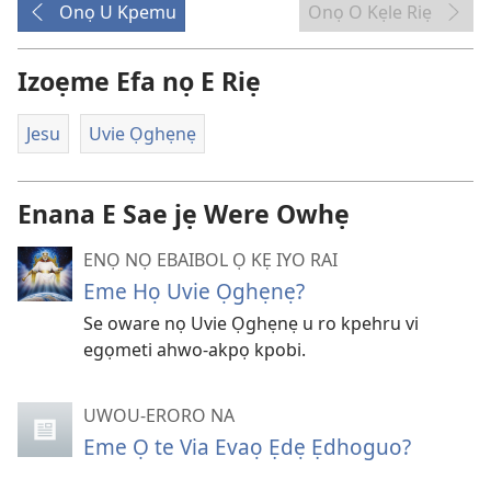
Onọ U Kpemu
Onọ O Kẹle Riẹ
Izoẹme Efa nọ E Riẹ
Jesu
Uvie Ọghẹnẹ
Enana E Sae jẹ Were Owhẹ
ENỌ NỌ EBAIBOL Ọ KẸ IYO RAI
Eme Họ Uvie Ọghẹnẹ?
Se oware nọ Uvie Ọghẹnẹ u ro kpehru vi
egọmeti ahwo-akpọ kpobi.
UWOU-ERORO NA
Eme Ọ te Via Evaọ Ẹdẹ Ẹdhoguo?