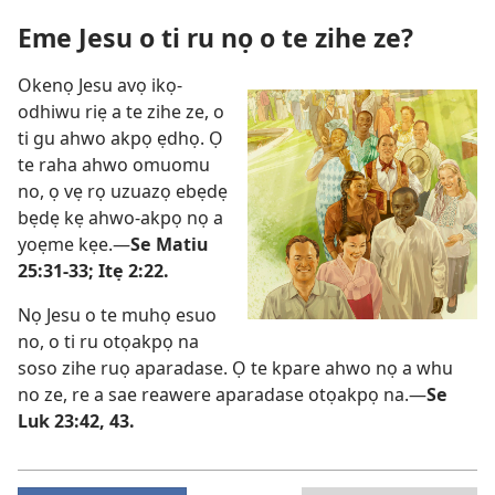
Eme Jesu o ti ru nọ o te zihe ze?
Okenọ Jesu avọ ikọ-
odhiwu riẹ a te zihe ze, o
ti gu ahwo akpọ ẹdhọ. Ọ
te raha ahwo omuomu
no, ọ vẹ rọ uzuazọ ebẹdẹ
bẹdẹ kẹ ahwo-akpọ nọ a
yoẹme kẹe.—
Se Matiu
25:31-33; Itẹ 2:22.
Nọ Jesu o te muhọ esuo
no, o ti ru otọakpọ na
soso zihe ruọ aparadase. Ọ te kpare ahwo nọ a whu
no ze, re a sae reawere aparadase otọakpọ na.—
Se
Luk 23:42, 43.