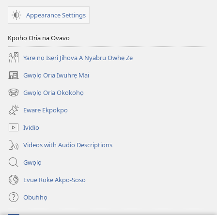
Kọ
Ma
Appearance Settings
Gwọlọ
Ọghẹnẹ?
Kpohọ Oria na Ovavo
Yare nọ Isẹri Jihova A Nyabru Owhẹ Ze
Gwọlọ Oria Iwuhrẹ Mai
(opens
new
Gwọlọ Oria Okokohọ
(opens
window)
new
Eware Ekpokpọ
window)
Ividio
Videos with Audio Descriptions
Gwọlọ
Evuẹ Rọkẹ Akpọ-Soso
Obufihọ