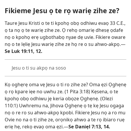
Fikieme Jesu ọ te rọ wariẹ zihe ze?
Taure Jesu Kristi o te ti kpohọ obọ odhiwu evaọ 33 C.E.,
ọ ta nọ ọ te wariẹ zihe ze. Ọ rehọ omariẹ dhesẹ ọdafe
nọ o kpohọ erẹ ugbothabọ nyae dẹ uvie. Fikiere oware
nọ o te lẹliẹ Jesu wariẹ zihe ze họ re o su ahwo-akpọ.—
Se Luk 19:11, 12.
Jesu o ti su akpọ na soso
Kọ oghẹrẹ oma vẹ Jesu o ti ro zihe ze? Oma ẹzi Ọghẹnẹ
ọ rọ kpare iẹe no uwhu ze. (1 Pita 3:18) Kẹsena, o te
kpohọ obọ odhiwu jẹ keria obọze Ọghẹnẹ. (Olezi
110:1) Uwhremu na, Jihova Ọghẹnẹ ọ tẹ kẹ Jesu ogaga
nọ o re ro su ahwo-akpọ kpobi. Fikiere Jesu nọ a ro mu
Ovie no na o ti zihe ze, orọnikọ ahwo a te rọ ibiaro ruẹ
eriẹ hẹ, rekọ evaọ oma ẹzi.—
Se Daniẹl 7:13, 14.