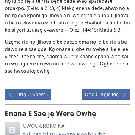
nọ idibo riẹ a te rria bẹdẹ bẹdẹ evaọ aparadase
otọakpọ. (Eviavia 21:3, 4) Makọ enẹna dede, ahwo nọ a
be rọ eva kpobi gọ Jihova a bi wo eghale buobu. Jihova
ọ be rọ ẹkwoma ẹzi ọfuafo riẹ gbe Ebaibol na fi obọ họ
kẹ ai yeri uzuazọ evawere.—Olezi 144:15; Matiu 5:3.
Uzẹme riẹ họ, Jihova ọ be daezọ oma nọ idibo riẹ a be
dawo re a sae gọe. Kọ onana u gbe ru owhẹ si kẹle iẹe
viere? O tẹ rọ ere, daoma wuhrẹ kpahe epanọ whọ sai
ro wo oghẹrẹ ẹrọwọ nọ o rẹ wọ owhẹ gọ Ọghẹnẹ re ọ
sae hwosa kẹ owhẹ.
Onọ U Kpemu
Onọ O Kẹle Riẹ
Enana E Sae jẹ Were Owhẹ
UWOU-ERORO NA
“Ri, Me bi Ru Eware Kpobi Fihọ