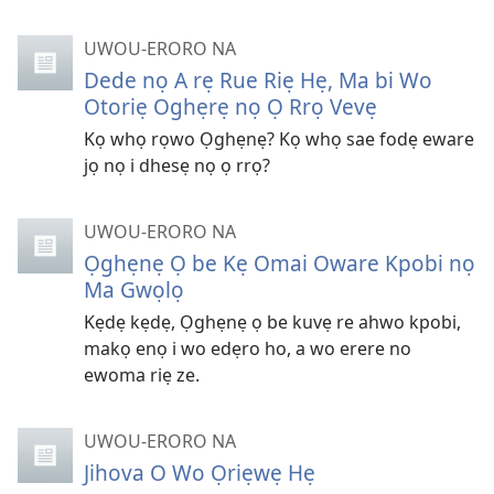
UWOU-ERORO NA
Dede nọ A rẹ Rue Riẹ Hẹ, Ma bi Wo
Otoriẹ Oghẹrẹ nọ Ọ Rrọ Vevẹ
Kọ whọ rọwo Ọghẹnẹ? Kọ whọ sae fodẹ eware
jọ nọ i dhesẹ nọ ọ rrọ?
UWOU-ERORO NA
Ọghẹnẹ Ọ be Kẹ Omai Oware Kpobi nọ
Ma Gwọlọ
Kẹdẹ kẹdẹ, Ọghẹnẹ ọ be kuvẹ re ahwo kpobi,
makọ enọ i wo edẹro ho, a wo erere no
ewoma riẹ ze.
UWOU-ERORO NA
Jihova O Wo Ọriẹwẹ Hẹ