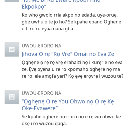
Ekpokpọ”
Kọ whọ gwọlọ rria akpọ nọ edada, uye-oruẹ,
gbe uwhu o te jọ họ? Se kpahe epanọ Ọghẹnẹ
o ti ro ru eyaa nana gba.
UWOU-ERORO NA
Jihova Ọ rẹ “Rọ Vrẹ” Omai no Eva Ze
Ọghẹnẹ ọ rẹ rọ vrẹ erahaizi nọ i kurẹriẹ no eva
ze. Ẹvẹ oyena u re ro kpomahọ oghẹrẹ nọ ma
re ro lele amọfa yeri? Kọ ẹvẹ erọvrẹ i wuzou te?
UWOU-ERORO NA
“Ọghẹnẹ O re You Ohwo nọ Ọ rẹ Kẹ
Okẹ-Evawere”
Se kpahe oghẹrẹ nọ iroro nọ e rẹ wọ ohwo kẹ
okẹ i ro wuzou gaga.