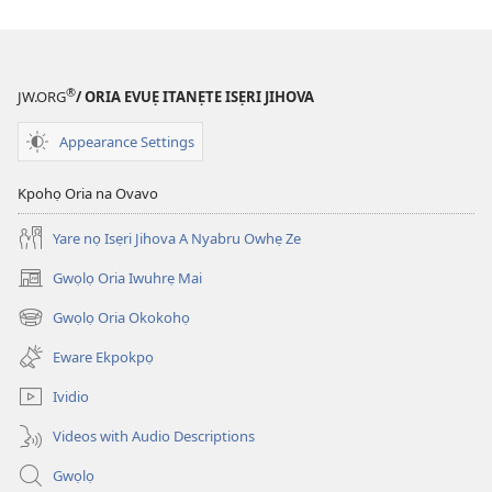
danlodu
UWOU-
ERORO
NA
®
JW.ORG
/ ORIA EVUẸ ITANẸTE ISẸRI JIHOVA
Kọ
Ma
Appearance Settings
Gwọlọ
Ọghẹnẹ?
Kpohọ Oria na Ovavo
Yare nọ Isẹri Jihova A Nyabru Owhẹ Ze
Gwọlọ Oria Iwuhrẹ Mai
(opens
new
Gwọlọ Oria Okokohọ
(opens
window)
new
Eware Ekpokpọ
window)
Ividio
Videos with Audio Descriptions
Gwọlọ