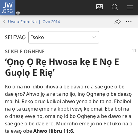
JW.ORG
Ro
Eva
Nwene
Gwọlọ
RO
(opens
ẹvẹrẹ
JW.ORG
Uwou-Eroro Na | Ọvo 2014
new
window)
SEI EVAỌ
SI KẸLE ỌGHẸNẸ
‘Ọnọ Ọ Rẹ Hwosa kẹ E Nọ E
Guọlọ E Riẹ’
Kọ oma nọ idibo Jihova a be dawo re a sae gọe o be
dae ẹro? Ahwo jọ a rẹ ta nọ ijo, inọ Ọghẹnẹ ọ be daezọ
mai hi. Rekọ ọrue koikoi ahwo yena a be ta na. Ebaibol
na ọ ta uzẹme ẹme na kpobi vevẹ kẹ omai. Ebaibol na
o dhesẹ vevẹ nọ, oma nọ idibo Ọghẹnẹ a be dawo re a
sae gọe o be dae ẹro. Muẹrohọ eme jọ nọ Pọl ukọ na ọ
ta evaọ obe
Ahwo Hibru 11:6.