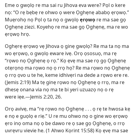
Eme o gwọlọ re ma sai ru Jihova eva were? Pọl o kere
nọ: “O rẹ bẹbẹ re ohwo ọ were Ọghẹnẹ ababọ ẹrọwọ.”
Muẹrohọ nọ Pọl ọ ta nọ o gwọlọ
ẹrọwọ
re ma sae gọ
Ọghẹnẹ ziezi. Koyehọ re ma sae gọ Ọghẹnẹ, ma re wo
ẹrọwọ hrọ.
Oghẹrẹ ẹrọwọ vẹ Jihova ọ ginẹ gwọlọ? Re ma ta nọ ma
wo ẹrọwọ, o gwọlọ eware ivẹ. Orọ ọsosuọ, ma rẹ
“rọwo nọ Ọghẹnẹ ọ rọ.” Kọ ẹvẹ ma sae rọ gọ Ọghẹnẹ
otẹrọnọ ma rọwo nọ ọ rrọ họ? Re ma rọwo nọ Ọghẹnẹ
ọ rrọ ọvo u te he, keme idhivẹri na dede a rọwo ere re.
(Jemis 2:19) Ma tẹ ginẹ rọwo nọ Ọghẹnẹ ọ rrọ, ma re
dhesẹ onana via nọ ma te bi yeri uzuazọ nọ o rẹ
were iẹe.—Jemis 2:20, 26.
Orọ avivẹ, ma “rẹ rọwo nọ Ọghẹnẹ . . . ọ rẹ te hwosa kẹ
e nọ e guọlọ e riẹ.” U re mu ohwo nọ o gine wo ẹrọwọ
ẹro inọ oma nọ ọ be dawo re ọ sae gọ Ọghẹnẹ, o rrọ
uvrẹvru vievie he. (1 Ahwo Kọrint 15:58) Kọ ẹvẹ ma sae