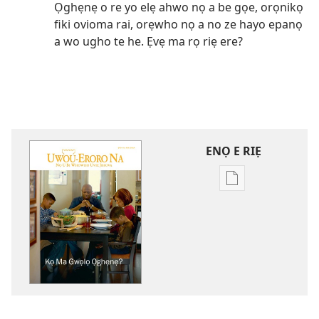
Ọghẹnẹ o re yo elẹ ahwo nọ a be gọe, orọnikọ
fiki ovioma rai, orẹwho nọ a no ze hayo epanọ
a wo ugho te he. Ẹvẹ ma rọ riẹ ere?
ENỌ E RIẸ
Oghẹrẹ
enọ
e
riẹ
nọ
whọ
rẹ
sae