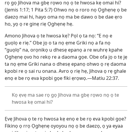
rọ gọ Jihova ma gbẹ rọwo nọ ọ te hwosa kẹ omai hi?
(Jemis 1:17; 1 Pita 5:7) Ohwo nọ o roro nọ Ọghẹnẹ ọ be
daezọ mai hi, hayo oma nọ ma be dawo o be dae ẹro
ho, yọ ọ re ginẹ riẹ Ọghẹnẹ hẹ.
Amono Jihova ọ te hwosa kẹ? Pọl ọ ta nọ: “E nọ e
guọlọ e riẹ.” Obe jọ o ta nọ ẹme Griki nọ a fa nọ
“guọlọ” na, orọnikọ u dhesẹ epanọ a re wuhrẹ kpahe
Ọghẹnẹ ọvo ho rekọ re a daoma gọe. Obe ofa jọ o tẹ jẹ
ta nọ ẹme Griki nana o dhesẹ epanọ ohwo ọ rẹ daoma
kpobi re ọ sai ru onana. Avro ọ riẹ hẹ, Jihova ọ rẹ ghale
enọ e be rọ eva kpobi gọe fiki ẹrọwọ.—Matiu 22:37.
Kọ ẹvẹ ma sae rọ gọ Jihova ma gbẹ rọwo nọ ọ te
hwosa kẹ omai hi?
Ẹvẹ Jihova ọ te rọ hwosa kẹ enọ e be rọ eva kpobi gọe?
Fikinọ ọ rrọ Ọghẹnẹ oyoyou nọ ọ be daezọ, ọ ya eyaa