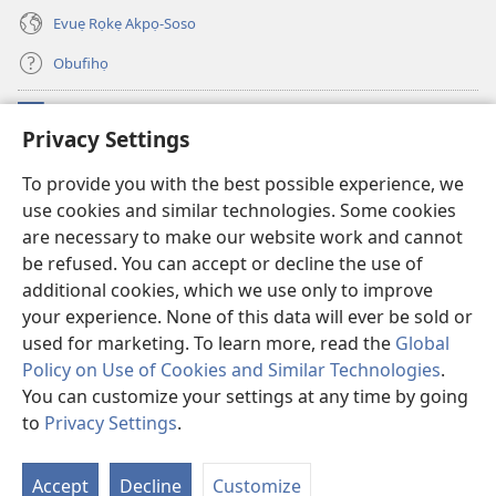
Evuẹ Rọkẹ Akpọ-Soso
Obufihọ
Ru Unevaze
(opens
Privacy Settings
new
window)
UWOU-EBE ITANẸTE orọ Watchtower
To provide you with the best possible experience, we
(opens
use cookies and similar technologies. Some cookies
new
®
JW Hub
window)
are necessary to make our website work and cannot
(opens
new
be refused. You can accept or decline the use of
JW Library
window)
additional cookies, which we use only to improve
your experience. None of this data will ever be sold or
used for marketing. To learn more, read the
Global
Policy on Use of Cookies and Similar Technologies
.
Copyright
© 2026 Watch Tower Bible and Tract Society of Pennsylvania.
You can customize your settings at any time by going
UZI KPAHE ERORUIRUO EVUẸ NA
|
IZI KPAHE EVUẸ RA
|
PRIVACY
to
Privacy Settings
.
Dh
SETTINGS
E
Accept
Decline
Customize
no