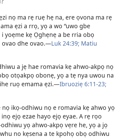
a?
zi nọ ma rẹ ruẹ hẹ na, ere ọvona ma rẹ
ma ẹzi a rrọ, yọ a wo “uwo gbe
 i yoẹme kẹ Ọghẹnẹ a be rria obọ
 ovao dhe ovao.​—
Luk 24:39;
Matiu
dhiwu a jẹ hae romavia kẹ ahwo-akpọ nọ
 obọ otọakpọ obonẹ, yọ a tẹ nya uwou na
ihe ruọ emama ẹzi.​—
Ibruoziẹ 6:​11-23;
 nọ ikọ-odhiwu nọ e romavia kẹ ahwo yọ
inọ ejọ ezae hayo ejọ eyae. A rẹ rọo
ọ-odhiwu yọ ahwo-akpọ vẹre he, yọ a jọ
whu no kẹsena a te kpohọ obọ odhiwu