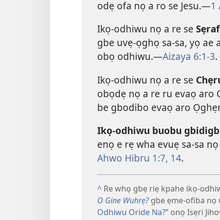
odẹ ofa nọ a ro se Jesu.​—
1 
Ikọ-odhiwu nọ a re se
Sẹra
gbe uvẹ-ọghọ sa-sa, yọ ae
obọ odhiwu.​—
Aizaya 6:​1-3
.
Ikọ-odhiwu nọ a re se
Chẹr
obọdẹ nọ a re ru evaọ aro 
be gbodibo evaọ aro Ọghẹ
Ikọ-odhiwu buobu gbidigb
enọ e rẹ wha evuẹ sa-sa n
Ahwo Hibru 1:​7,
14
.
^
Re whọ gbẹ riẹ kpahe ikọ-odhi
O Gine Wuhrẹ?
gbe ẹme-ofiba nọ u
Odhiwu Oride Na?
” onọ Isẹri Jih