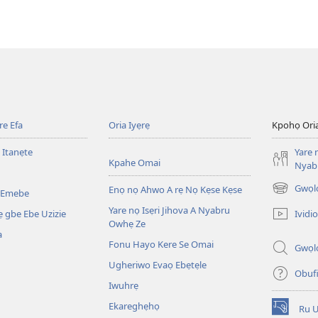
e Efa
Oria Iyẹrẹ
Kpohọ Ori
 Itanẹte
Yare 
Kpahe Omai
Nyab
Gwọl
Enọ nọ Ahwo A rẹ Nọ Kẹse Kẹse
 Emebe
(opens
new
Yare nọ Isẹri Jihova A Nyabru
Ividio
 gbe Ebe Uzizie
window)
Owhẹ Ze
a
Fonu Hayo Kere Se Omai
Gwọl
Ugheriwo Evaọ Ebẹtẹle
Obuf
Iwuhrẹ
Ekareghẹhọ
Ru 
(opens