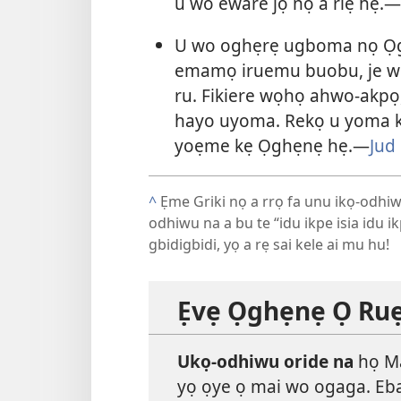
u wo eware jọ nọ a riẹ hẹ.​—
U wo oghẹrẹ ugboma nọ Ọgh
emamọ iruemu buobu, je wo
ru. Fikiere wọhọ ahwo-akpọ
hayo uyoma. Rekọ u yoma kẹ
yoẹme kẹ Ọghẹnẹ hẹ.​—
Jud
^
Ẹme Griki nọ a rrọ fa unu ikọ-odhi
odhiwu na a bu te “idu ikpe isia idu 
gbidigbidi, yọ a rẹ sai kele ai mu hu!
Ẹvẹ Ọghẹnẹ Ọ Ruẹ
Ukọ-odhiwu oride na
họ Ma
yọ ọye ọ mai wo ogaga. Eba