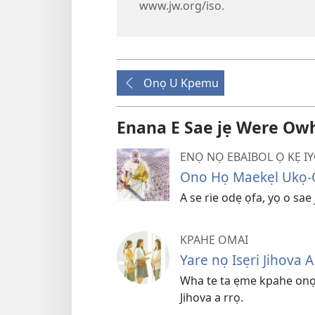
www.jw.org/iso.
Onọ U Kpemu
Enana E Sae jẹ Were Owh
ENỌ NỌ EBAIBOL Ọ KẸ IY
Ono Họ Maekẹl Ukọ-
A se rie odẹ ọfa, yọ o sa
KPAHE OMAI
Yare nọ Isẹri Jihova
Wha te ta ẹme kpahe onọ 
Jihova a rrọ.