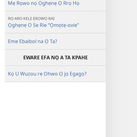
Mẹ Rọwo nọ Ọghẹnẹ Ọ Rrọ Họ
RỌ ARO KELE ẸRỌWỌ RAI
Ọghẹnẹ O Se Rie “Ọmọtẹ-ovie”
Eme Ebaibol na Ọ Ta?
EWARE EFA NỌ A TA KPAHE
Kọ U Wuzou re Ohwo Ọ jọ Egagọ?