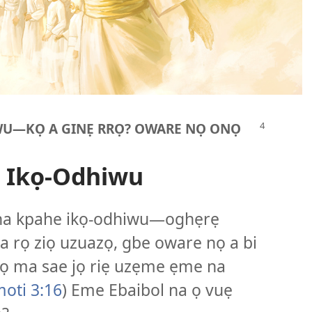
WU​—KỌ A GINẸ RRỌ? OWARE NỌ ONỌ
 Ikọ-Odhiwu
na kpahe ikọ-odhiwu​—oghẹrẹ
a rọ ziọ uzuazọ, gbe oware nọ a bi
ọ ma sae jọ riẹ uzẹme ẹme na
moti 3:16
) Eme Ebaibol na ọ vuẹ