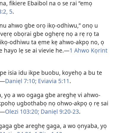
a, fikiere Ebaibol na o se rai “emọ
:​2,
5
.
unu ahwo gbe orọ ikọ-odhiwu,” onọ u
vẹrẹ obọrai gbe oghẹrẹ nọ a rẹ rọ ta
ikọ-odhiwu ta ẹme kẹ ahwo-akpọ no, ọ
hayo lẹ se ai vievie he.​—
1 Ahwo Kọrint
kpe isia idu ikpe buobu, koyehọ a bu te
​—
Daniẹl 7:10;
Eviavia 5:11
.
a, yọ a wo ogaga gbe areghẹ vi ahwo-
a kpohọ ugbothabọ nọ ohwo-akpọ ọ rẹ sai
​—
Olezi 103:20;
Daniẹl 9:​20-23
.
gaga gbe areghẹ gaga, a wo ọnyaba, yọ