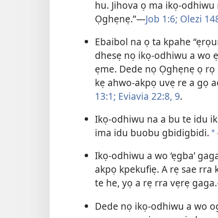
hu. Jihova ọ ma ikọ-odhiwu n
Ọghẹnẹ.”​—
Job 1:6;
Olezi 148
Ebaibol na ọ ta kpahe “ẹrọ
dhesẹ nọ ikọ-odhiwu a wo ẹ
ẹme. Dede nọ Ọghẹnẹ ọ rọ 
kẹ ahwo-akpọ uvẹ re a gọ ae 
13:1;
Eviavia 22:​8, 9
.
Ikọ-odhiwu na a bu te idu i
ima idu buobu gbidigbidi.
*
Ikọ-odhiwu a wo ‘ẹgba’ gag
akpọ kpekufiẹ. A rẹ sae rr
te he, yọ a rẹ rra vẹrẹ gaga.
Dede nọ ikọ-odhiwu a wo o