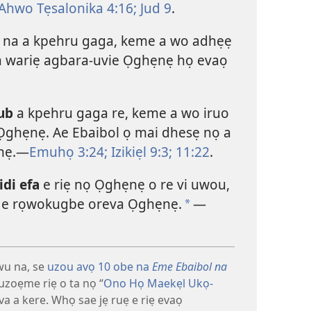
Ahwo Tẹsalonika 4:16;
Jud 9
.
f
na a kpehru gaga, keme a wo adhẹẹ
 a wariẹ agbara-uvie Ọghẹnẹ họ evaọ
ub
a kpehru gaga re, keme a wo iruo
Ọghẹnẹ. Ae Ebaibol ọ mai dhesẹ nọ a
nẹ.​—
Emuhọ 3:24;
Izikiẹl 9:3;
11:22
.
idi efa
e riẹ nọ Ọghẹnẹ o re vi uwou,
ọ e rọwokugbe oreva Ọghẹnẹ.
​—
*
wu na, se
uzou avọ 10 obe na
Eme Ebaibol na
zoẹme riẹ o ta nọ “
Ono Họ Maekẹl Ukọ-
ova a kere. Whọ sae jẹ ruẹ e riẹ evaọ