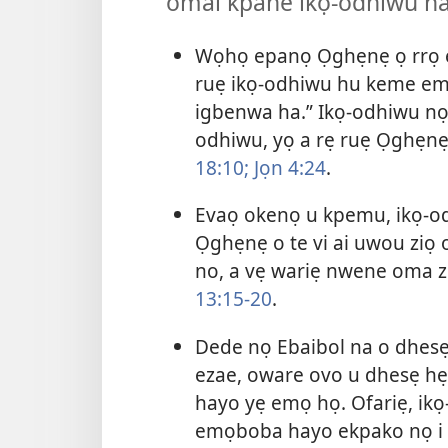
omai kpahe ikọ-odhiwu n
Wọhọ epanọ Ọghẹnẹ ọ rrọ ẹ
ruẹ ikọ-odhiwu hu keme ema
igbenwa ha.” Ikọ-odhiwu nọ
odhiwu, yọ a rẹ ruẹ Ọghẹnẹ
18:10;
Jọn 4:24
.
Evaọ okenọ u kpemu, ikọ-o
Ọghẹnẹ o te vi ai uwou ziọ
no, a vẹ wariẹ nwene oma z
13:​15-20
.
Dede nọ Ebaibol na o dhesẹ
ezae, oware ovo u dhesẹ hẹ 
hayo yẹ emọ họ. Ofariẹ, ik
emọboba hayo ekpako nọ i 