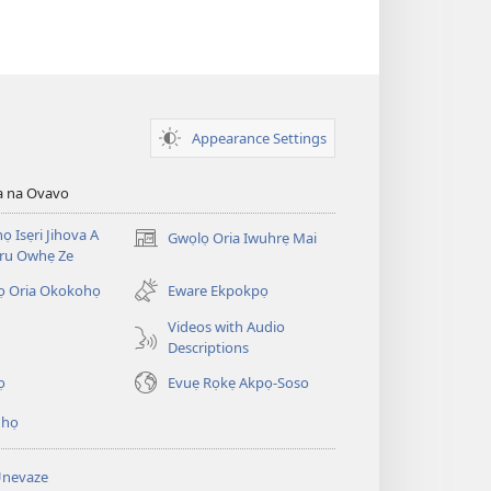
Appearance Settings
a na Ovavo
nọ Isẹri Jihova A
Gwọlọ Oria Iwuhrẹ Mai
(opens
ru Owhẹ Ze
new
window)
ọ Oria Okokohọ
Eware Ekpokpọ
Videos with Audio
Descriptions
ọ
Evuẹ Rọkẹ Akpọ-Soso
ihọ
Unevaze