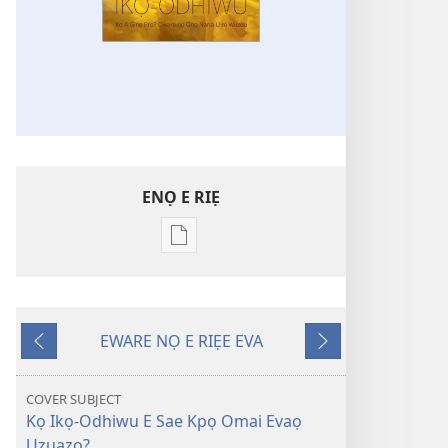
ENỌ E RIẸ
Oghẹrẹ
enọ
e
riẹ
EWARE NỌ E RIẸE EVA
nọ
Onọ
Onọ
whọ
U
O
rẹ
Kpemu
Kẹle
COVER SUBJECT
sae
Kọ Ikọ-Odhiwu E Sae Kpọ Omai Evaọ
Riẹ
danlodu
Uzuazọ?