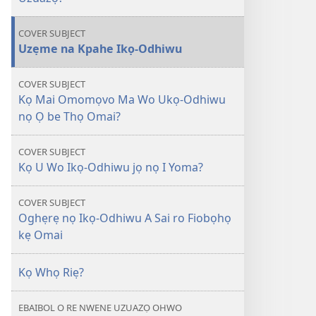
UWOU-
ERORO
COVER SUBJECT
NA
Uzẹme na Kpahe Ikọ-Odhiwu
Ikọ-
Odhiwu​
COVER SUBJECT
—
Kọ Mai Omomọvo Ma Wo Ukọ-Odhiwu
Kọ
nọ Ọ be Thọ Omai?
A
Ginẹ
COVER SUBJECT
Rrọ?
Kọ U Wo Ikọ-Odhiwu jọ nọ I Yoma?
Oware
nọ
COVER SUBJECT
Onọ
Oghẹrẹ nọ Ikọ-Odhiwu A Sai ro Fiobọhọ
Nana
kẹ Omai
U
ro
Kọ Whọ Riẹ?
Wuzou
EBAIBOL O RE NWENE UZUAZỌ OHWO