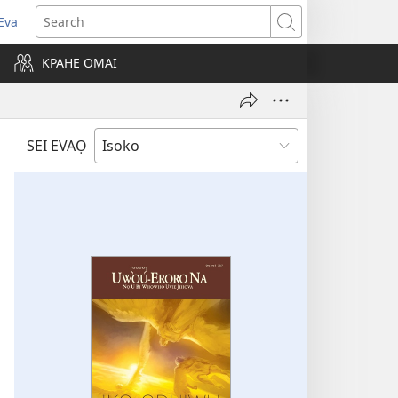
Eva
pens
Search
ew
KPAHE OMAI
ndow)
SEI EVAỌ