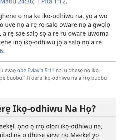
Matiu 24:36;
1 Pita 1:12
.
ẹnẹ ọ ma kẹ ikọ-odhiwu na, yọ a wo
 uvẹ nọ a rẹ rọ salọ oware nọ a gwọlọ
, a rẹ sae salọ sọ a re ru oware uwoma
hẹ inọ ikọ-odhiwu jọ a salọ nọ a re
 6
.
wu evaọ
obe Eviavia 5:11
na, u dhesẹ nọ ikọ-
ikpe buobu.” Fikiere ikọ-odhiwu na a rrọ buobu
rẹ Ikọ-odhiwu Na Họ?
ekẹl, ọnọ ọ rrọ olori ikọ-odhiwu na,
ibol na o dhesẹ vevẹ nọ Maekẹl yọ