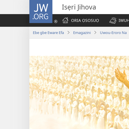
JW.ORG
Isẹri Jihova
ORIA ỌSOSUỌ
IWUH
Ebe gbe Eware Efa
Emagazini
Uwou-Eroro Na | 