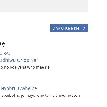
Onọ O Kẹle Riẹ
ẹ
O RAI
Odhiwu Oride Na?
e jọ nọ odẹ yena whọ mae riẹ.
 A Nyabru Owhẹ Ze
Ebaibol na jọ, hayo whọ te riẹ ahwo nọ Isẹri