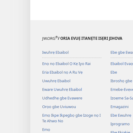
®
JW.ORG
/ ORIA EVUẸ ITANẸTE ISẸRI JIHOVA
Iwuhrẹ Ebaibol
Ebe gbe Ewar
Enọ nọ Ebaibol Ọ Kẹ Iyo Rai
Ebaibol Evaọ
Eria Ebaibol nọ A Ru Vẹ
Ebe
Uwuhrẹ Ebaibol
Ibroshọ gbe
Eware Uwuhrẹ Ebaibol
Emebe-Evẹvẹ
Udhedhẹ gbe Evawere
Izoẹme Sa-S
Orọo gbe Uviuwou
Emagazini
Emọ Ikpe Ikpegbọ gbe Izoge nọ I
Ebe Ewuhrẹ
Te Ahwo No
Iprogramo
Emọ
Ebe Ekiakiẹ