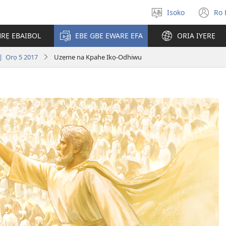
Isoko
Ro 
Salọ
(o
ẹvẹrẹ
n
RẸ EBAIBOL
EBE GBE EWARE EFA
ORIA IYẸRẸ
wi
Ọrọ 5 2017
Uzẹme na Kpahe Ikọ-Odhiwu