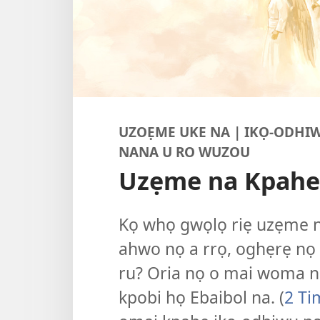
UZOẸME UKE NA | IKỌ-ODHI
NANA U RO WUZOU
Uzẹme na Kpahe
Kọ whọ gwọlọ riẹ uzẹme 
ahwo nọ a rrọ, oghẹrẹ nọ 
ru? Oria nọ o mai woma n
kpobi họ Ebaibol na. (
2 Ti