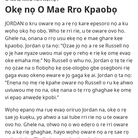
Okẹ nọ O Mae Rro Kpaobọ
JORDAN o kru oware nọ a rẹ rọ kare epẹsoro nọ a ku
wọhọ okọ họ obọ. Who te rri rie, u te oware ovo ho.
Ghele na, onana o rrọ usu ekẹ nọ e mae ghare kẹe
kpaobọ. Jordan ọ ta nọ: “Ọzae jọ nọ a re se Russell nọ
ọ jẹ hae nyaze uwou mai ọye ọ rehọ e riẹ kẹ omẹ evaọ
oke emaha mẹ.” Nọ Russell o whu no, Jordan ọ tẹ te riẹ
nọ ọzae na o fiobọhọ kẹ ọsẹ-ologbo gbe ọsẹgboni riẹ
gaga evaọ okenọ eware e jọ gaga kẹ ai. Jordan ọ ta nọ:
“Enẹna nọ mẹ riẹ kpahe oware nọ Russell o ru kẹ ahwo
uviuwou mẹ no na, okẹ nana o tẹ rrọ ghaghae kẹ omẹ
vi epaọ anwẹdẹ kpobi.”
Wọhọ epanọ ma ruẹ evaọ oriruo Jordan na, okẹ o rẹ
sae jọ kuẹku, yọ ahwo a sai tube rri rie nọ u te oware
ovo ho. Ghele na, ohwo nọ o wo edẹro o re rri oware
nọ a kẹ riẹ ghaghae, hayo wọhọ oware nọ a rẹ sae rọ