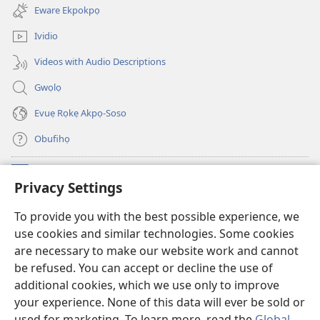
Rro
new
Eware Ekpokpọ
window)
na
Ividio
Rehọ?
Videos with Audio Descriptions
Gwọlọ
Evuẹ Rọkẹ Akpọ-Soso
Obufihọ
Ru Unevaze
(opens
Privacy Settings
new
window)
UWOU-EBE ITANẸTE orọ Watchtower
To provide you with the best possible experience, we
(opens
use cookies and similar technologies. Some cookies
new
®
JW Hub
window)
are necessary to make our website work and cannot
(opens
be refused. You can accept or decline the use of
new
JW Library
window)
additional cookies, which we use only to improve
your experience. None of this data will ever be sold or
used for marketing. To learn more, read the
Global