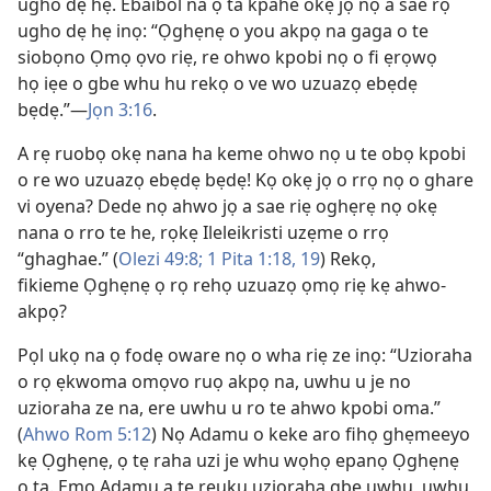
ugho dẹ hẹ. Ebaibol na ọ ta kpahe okẹ jọ nọ a sae rọ
ugho dẹ hẹ inọ: “Ọghẹnẹ o you akpọ na gaga o te
siobọno Ọmọ ọvo riẹ, re ohwo kpobi nọ o fi ẹrọwọ
họ iẹe o gbe whu hu rekọ o ve wo uzuazọ ebẹdẹ
bẹdẹ.”​—⁠
Jọn 3:⁠16
.
A rẹ ruobọ okẹ nana ha keme ohwo nọ u te obọ kpobi
o re wo uzuazọ ebẹdẹ bẹdẹ! Kọ okẹ jọ o rrọ nọ o ghare
vi oyena? Dede nọ ahwo jọ a sae riẹ oghẹrẹ nọ okẹ
nana o rro te he, rọkẹ Ileleikristi uzẹme o rrọ
“ghaghae.” (
Olezi 49:8;
1 Pita 1:​18, 19
) Rekọ,
fikieme Ọghẹnẹ ọ rọ rehọ uzuazọ ọmọ riẹ kẹ ahwo-
akpọ?
Pọl ukọ na ọ fodẹ oware nọ o wha riẹ ze inọ: “Uzioraha
o rọ ẹkwoma omọvo ruọ akpọ na, uwhu u je no
uzioraha ze na, ere uwhu u ro te ahwo kpobi oma.”
(
Ahwo Rom 5:12
) Nọ Adamu o keke aro fihọ ghẹmeeyo
kẹ Ọghẹnẹ, ọ tẹ raha uzi je whu wọhọ epanọ Ọghẹnẹ
ọ ta. Emọ Adamu a tẹ reuku uzioraha gbe uwhu, uwhu