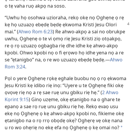
o tẹ vaha ruọ akpọ na soso.
“Uwhu họ osohwa uzioraha, rekọ okẹ nọ Ọghẹnẹ ọ rẹ
kẹ họ uzuazọ ebẹdẹ bẹdẹ ẹkwoma Kristi Jesu Olori
mai.” (
Ahwo Rom 6:23
) Re ahwo-akpọ a sai no obrukpe
uwhu, Ọghẹnẹ o te vi ọmọ riẹ Jesu Kristi ziọ otọakpọ,
re ọ rọ uzuazọ ogbagba riẹ dhe idhe kẹ ahwo-akpọ
kpobi. Ohwo kpobi nọ o fi ẹrọwo họ idhe yena nọ a re
se “ẹtanigbo” na, o re wo uzuazọ ebẹdẹ bẹdẹ.​—
Ahwo
Rom 3:24
.
Pọl o yere Ọghẹnẹ rọkẹ eghale buobu nọ ọ rọ ẹkwoma
Jesu Kristi kẹ idibo riẹ inọ: “Uyere u te Ọghẹnẹ fiki okẹ
ọvọvẹ riẹ nọ a rẹ sae ruẹ unu gbiku riẹ hẹ.” (
2 Ahwo
Kọrint 9:15
) Ginọ uzẹme, okẹ ẹtanigbo na o ghare te
epanọ a sae rọ ruẹ unu gbiku riẹ hẹ. Rekọ evaọ usu
ekẹ nọ Ọghẹnẹ ọ kẹ ahwo-akpọ kpobi no, fikieme okẹ
ẹtanigbo na o rọ rrọ obọdẹ okẹ? Oghẹrẹ vẹ okẹ nana
u ro wo ohẹriẹ no ekẹ efa nọ Ọghẹnẹ ọ kẹ omai no?
*