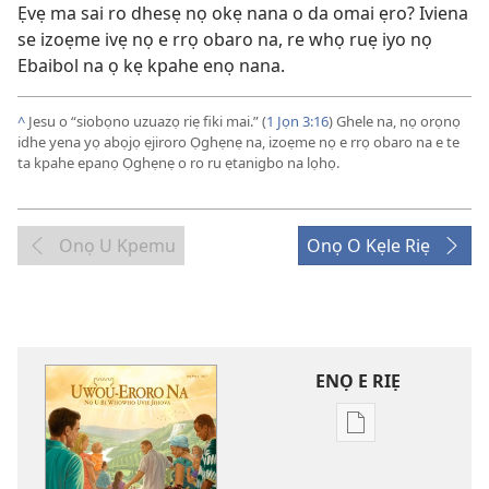
Ẹvẹ ma sai ro dhesẹ nọ okẹ nana o da omai ẹro? Iviena
se izoẹme ivẹ nọ e rrọ obaro na, re whọ ruẹ iyo nọ
Ebaibol na ọ kẹ kpahe enọ nana.
^
Jesu o “siobọno uzuazọ riẹ fiki mai.” (
1 Jọn 3:16
) Ghele na, nọ orọnọ
idhe yena yọ abọjọ ẹjiroro Ọghẹnẹ na, izoẹme nọ e rrọ obaro na e te
ta kpahe epanọ Ọghẹnẹ o ro ru ẹtanigbo na lọhọ.
Onọ U Kpemu
Onọ O Kẹle Riẹ
ENỌ E RIẸ
Oghẹrẹ
enọ
e