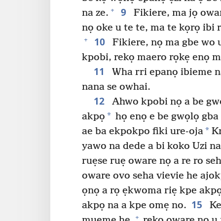
9
+
na ze.
Fikiere, ma jọ ow
nọ oke u te te, ma te kọrọ ibi
10
+
Fikiere, nọ ma gbe wo 
kpobi, rekọ maero rọkẹ enọ m
11
Wha rri epanọ ibieme na
nana se owhai.
12
Ahwo kpobi nọ a be gw
*
akpọ
họ enọ e be gwọlọ gba 
*
ae ba ekpokpo fiki ure-oja
Kr
yawo na dede a bi koko Uzi na
ruẹse ruẹ oware nọ a re ro s
oware ovo seha vievie he ajok
ọnọ a rọ ẹkwoma riẹ kpe akpọ
15
akpọ na a kpe omẹ no.
Ke
+
muẹme he,
rekọ oware nọ 