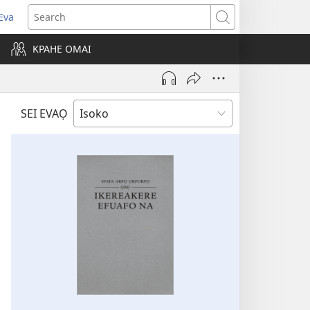
Eva
pens
Search
ew
KPAHE OMAI
ndow)
SEI EVAỌ