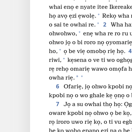
whai enọ e nyate itee Ikerea
+
họ avọ ẹzi ẹwolẹ.
Rekọ wha 
2
+
o sai te owhai re.
Wha hai
+
ohwohwo,
enẹ wha re ro ru u
ohwo jọ o bi roro nọ ọyomari
+
ho,
ọ be viẹ omobọ riẹ họ.
+
riwi,
kẹsena o ve ti wo oghọg
rẹ rehọ omariẹ wawo omọfa h
+
*
owha riẹ.
6
Ofariẹ, jọ ohwo kpobi nọ
kpobi nọ o wo ghale kẹ ọnọ o
7
Jọ a su owhai thọ họ: Ọg
oware kpobi nọ ohwo ọ be kọ, 
rọ iroro uwo riẹ kọ, o ti vu e
be kọ wọhọ epanọ ẹzi na ọ be 