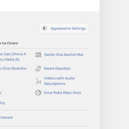
Appearance Settings
a na Ovavo
nọ Isẹri Jihova A
Gwọlọ Oria Iwuhrẹ Mai
(opens
ru Owhẹ Ze
new
window)
ọ Oria Okokohọ
Eware Ekpokpọ
Videos with Audio
Descriptions
ọ
Evuẹ Rọkẹ Akpọ-Soso
ihọ
Unevaze