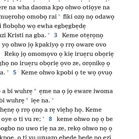
kere na wha daoma kpọ ohwo otiọye na
+
muẹrohọ omobọ rai
fiki ozọ nọ odawọ
 fiobọhọ wọ ewha egbẹgbẹdẹ
3
+
zi Kristi na gba.
Keme otẹrọnọ
ẹ yọ ohwo jọ kpakiyọ ọ rrọ oware ovo
4
Rekọ jọ omomọvo ọ kiẹ iruẹru obọriẹ
họ no iruẹru obọriẹ ọvo ze, orọnikọ ọ
5
+
a.
Keme ohwo kpobi ọ te wọ ọvuọ
*
 a bi wuhrẹ
ẹme na ọ jọ eware iwoma
+
*
 bi wuhrẹ
iẹe na.
hẹnẹ ọ rrọ ọnọ a rẹ viẹhọ họ. Keme
8
+
oye o ti vu re;
keme ohwo nọ ọ be
gbogbo no uwo riẹ na ze, rekọ ohwo nọ ọ
kpọe, o ti vu uzuazọ ebẹdẹ bẹdẹ no ẹzi