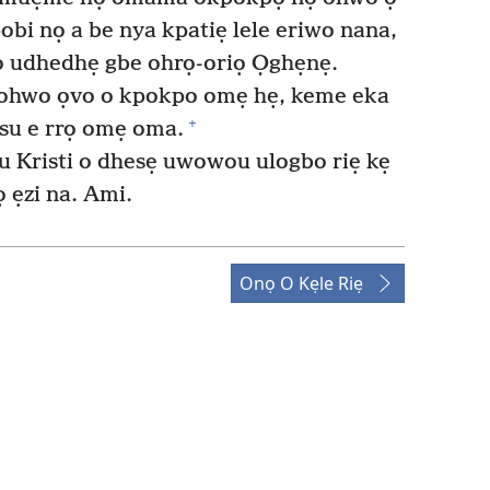
i nọ a be nya kpatiẹ lele eriwo nana,
o udhedhẹ gbe ohrọ-oriọ Ọghẹnẹ.
 ohwo ọvo o kpokpo omẹ hẹ, keme eka
+
esu e rrọ omẹ oma.
su Kristi o dhesẹ uwowou ulogbo riẹ kẹ
 ẹzi na. Ami.
Onọ O Kẹle Riẹ