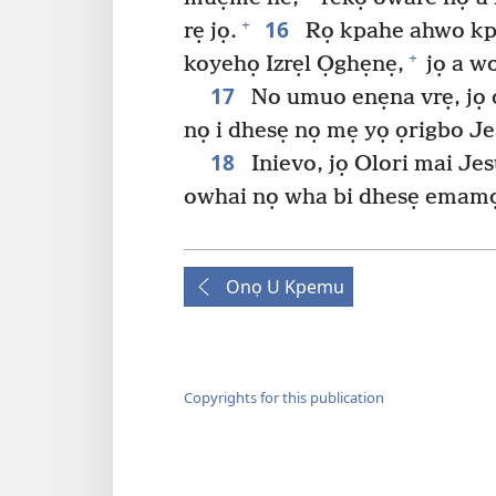
16
+
rẹ jọ.
Rọ kpahe ahwo kpob
+
koyehọ Izrẹl Ọghẹnẹ,
jọ a w
17
No umuo enẹna vrẹ, jọ
nọ i dhesẹ nọ mẹ yọ ọrigbo J
18
Inievo, jọ Olori mai Je
owhai nọ wha bi dhesẹ emamọ
Onọ U Kpemu
Copyrights for this publication