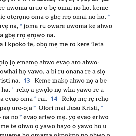
are uwoma uruo o bẹ omai no ho, keme
*
 riẹ otẹrọnọ oma o gbẹ rrọ omai no ho.
*
uvẹ na,
joma ru oware uwoma kẹ ahwo
a gbẹ rrọ ẹrọwọ na.
 i kpoko te, obọ mẹ me ro kere ileta
ọlọ jọ emamọ ahwo evaọ aro ahwo-
owhai họ yawo, a bi ru onana re a siọ
13
isti na.
Keme makọ ahwo nọ a be
+
 ha,
rekọ a gwọlọ nọ wha yawo re a
14
*
eha evaọ oma
rai.
Rekọ mẹ rẹ rehọ
+
*
paọ ure-oja
Olori mai Jesu Kristi,
*
 na no
evaọ eriwo mẹ, yọ evaọ eriwo
me te ohwo ọ yawo hayo ọ yawo ho u
u muẹme họ omama okpokpọ nọ ohwo ọ