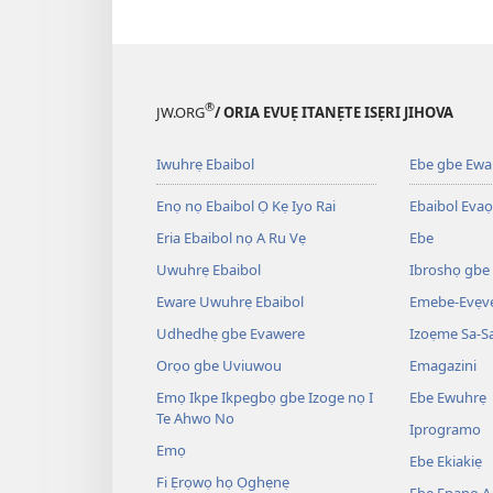
®
JW.ORG
/ ORIA EVUẸ ITANẸTE ISẸRI JIHOVA
Iwuhrẹ Ebaibol
Ebe gbe Ewar
Enọ nọ Ebaibol Ọ Kẹ Iyo Rai
Ebaibol Evaọ
Eria Ebaibol nọ A Ru Vẹ
Ebe
Uwuhrẹ Ebaibol
Ibroshọ gbe
Eware Uwuhrẹ Ebaibol
Emebe-Evẹvẹ
Udhedhẹ gbe Evawere
Izoẹme Sa-S
Orọo gbe Uviuwou
Emagazini
Emọ Ikpe Ikpegbọ gbe Izoge nọ I
Ebe Ewuhrẹ
Te Ahwo No
Iprogramo
Emọ
Ebe Ekiakiẹ
Fi Ẹrọwọ họ Ọghẹnẹ
Ebe Epanọ A 