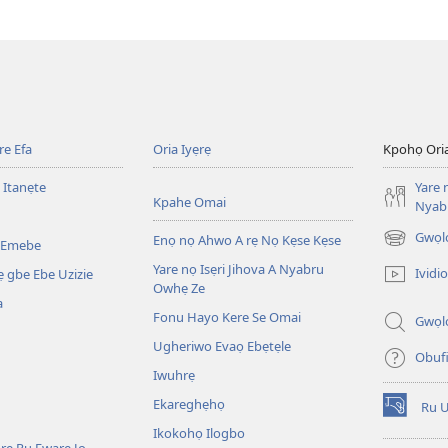
e Efa
Oria Iyẹrẹ
Kpohọ Ori
 Itanẹte
Yare 
Kpahe Omai
Nyab
Gwọl
Enọ nọ Ahwo A rẹ Nọ Kẹse Kẹse
 Emebe
(opens
new
Yare nọ Isẹri Jihova A Nyabru
Ividio
 gbe Ebe Uzizie
window)
Owhẹ Ze
a
Fonu Hayo Kere Se Omai
Gwọl
Ugheriwo Evaọ Ebẹtẹle
Obuf
Iwuhrẹ
Ekareghẹhọ
Ru 
(opens
Ikokohọ Ilogbo
new
re Ru Eware Jọ