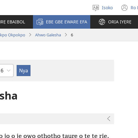
Isoko
Ro 
Salọ
(o
ẹvẹrẹ
n
RẸ EBAIBOL
EBE GBE EWARE EFA
ORIA IYẸRẸ
wi
Akpọ Ọkpokpọ
Ahwo Galesha
6
Uzou
esha
jọ ọ jẹ owọ othọthọ taure ọ tẹ te riẹ,