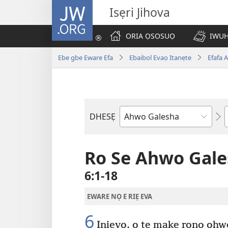
JW.ORG
Isẹri Jihova
ORIA ỌSOSUỌ
IWUH
Ebe gbe Eware Efa
Ebaibol Evaọ Itanẹte
Efafa 
DHESẸ
Ebe
Ebaibol
Ro Se Ahwo Gal
6:1-18
EWARE NỌ E RIẸ EVA
6
Inievo, o tẹ make rọnọ ohwo 