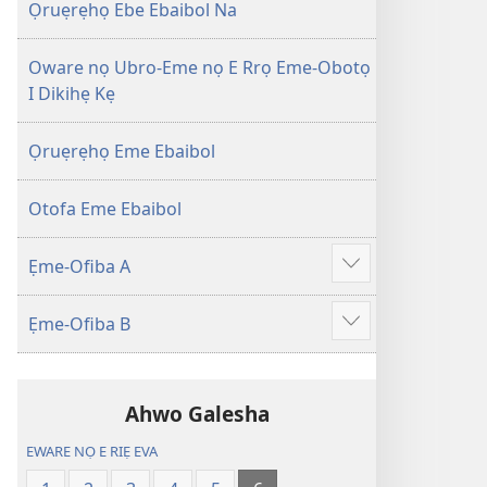
Efuafo
wariẹ
Ọruẹrẹhọ Ebe Ebaibol Na
Na
fa
(Onọ
evaọ
Oware nọ Ubro-Eme nọ E Rrọ Eme-Obotọ
a
2013)
I Dikihẹ Kẹ
wariẹ
fa
Ọruẹrẹhọ Eme Ebaibol
evaọ
2013)
Otofa Eme Ebaibol
Ẹme-Ofiba A
Show
more
Ẹme-Ofiba B
Show
more
Ahwo Galesha
EWARE NỌ E RIẸ EVA