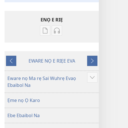
ENỌ E RIẸ
Oghẹrẹ
Oghẹrẹ
enọ
ọnọ
e
whọ
riẹ
gwọlọ
EWARE NỌ E RIẸE EVA
nọ
danlodu
Onọ
Onọ
whọ
Efafa
U
O
rẹ
Akpọ
Kpemu
Kẹle
Eware nọ Ma rẹ Sai Wuhrẹ Evaọ
Show
sae
Ọkpokpọ
Riẹ
Ebaibol Na
more
danlodu
ọrọ
Efafa
Ikereakere
Ẹme nọ Ọ Karo
Akpọ
Efuafo
Ọkpokpọ
Na
Ebe Ebaibol Na
ọrọ
(Onọ
Ikereakere
a