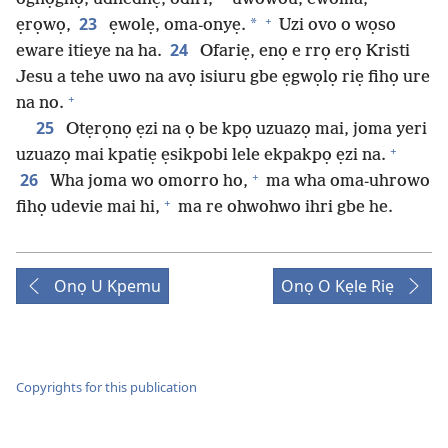
+
23
*
ẹrọwọ,
ẹwolẹ, oma-onyẹ.
Uzi ovo o wọso
24
eware itieye na ha.
Ofariẹ, enọ e rrọ erọ Kristi
Jesu a tehe uwo na avọ isiuru gbe ẹgwọlọ riẹ fihọ ure
+
na no.
25
Otẹrọnọ ẹzi na ọ be kpọ uzuazọ mai, joma yeri
+
uzuazọ mai kpatiẹ ẹsikpobi lele ekpakpọ ẹzi na.
+
26
Wha joma wo omorro ho,
ma wha oma-uhrowo
+
fihọ udevie mai hi,
ma re ohwohwo ihri gbe he.
Onọ U Kpemu
Onọ O Kẹle Riẹ
Copyrights for this publication