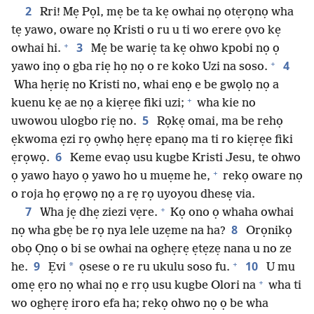
2
Rri! Mẹ Pọl, mẹ be ta kẹ owhai nọ otẹrọnọ wha
tẹ yawo, oware nọ Kristi o ru u ti wo erere ọvo kẹ
+
3
owhai hi.
Mẹ be wariẹ ta kẹ ohwo kpobi nọ ọ
+
4
yawo inọ o gba riẹ họ nọ o re koko Uzi na soso.
Wha hẹriẹ no Kristi no, whai enọ e be gwọlọ nọ a
+
kuenu kẹ ae nọ a kiẹrẹe fiki uzi;
wha kie no
5
uwowou ulogbo riẹ no.
Rọkẹ omai, ma be rehọ
ẹkwoma ẹzi rọ ọwhọ hẹrẹ epanọ ma ti ro kiẹrẹe fiki
6
ẹrọwọ.
Keme evaọ usu kugbe Kristi Jesu, te ohwo
+
ọ yawo hayo ọ yawo ho u muẹme he,
rekọ oware nọ
o roja họ ẹrọwọ nọ a rẹ rọ uyoyou dhesẹ via.
+
7
Wha jẹ dhẹ ziezi vẹre.
Kọ ono ọ whaha owhai
8
nọ wha gbẹ be rọ nya lele uzẹme na ha?
Orọnikọ
obọ Ọnọ o bi se owhai na oghẹrẹ ẹtẹzẹ nana u no ze
+
9
10
*
he.
Ẹvi
ọsese o re ru ukulu soso fu.
U mu
+
omẹ ẹro nọ whai nọ e rrọ usu kugbe Olori na
wha ti
wo oghẹrẹ iroro efa ha; rekọ ohwo nọ ọ be wha