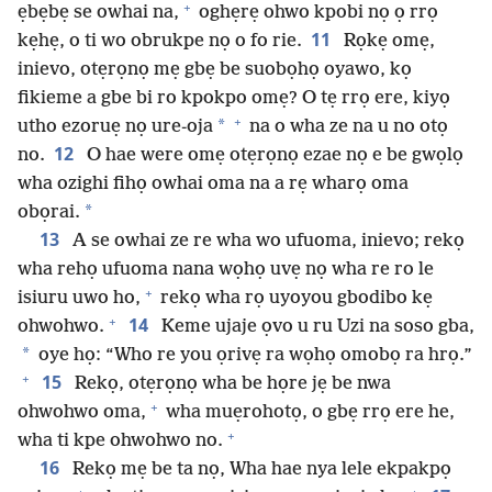
+
ẹbẹbẹ se owhai na,
oghẹrẹ ohwo kpobi nọ ọ rrọ
11
kẹhẹ, o ti wo obrukpe nọ o fo rie.
Rọkẹ omẹ,
inievo, otẹrọnọ mẹ gbẹ be suobọhọ oyawo, kọ
fikieme a gbe bi ro kpokpo omẹ? O tẹ rrọ ere, kiyọ
+
*
utho ezoruẹ nọ ure-oja
na o wha ze na u no otọ
12
no.
O hae were omẹ otẹrọnọ ezae nọ e be gwọlọ
wha ozighi fihọ owhai oma na a rẹ wharọ oma
*
obọrai.
13
A se owhai ze re wha wo ufuoma, inievo; rekọ
wha rehọ ufuoma nana wọhọ uvẹ nọ wha re ro le
+
isiuru uwo ho,
rekọ wha rọ uyoyou gbodibo kẹ
+
14
ohwohwo.
Keme ujaje ọvo u ru Uzi na soso gba,
*
oye họ: “Who re you ọrivẹ ra wọhọ omobọ ra hrọ.”
+
15
Rekọ, otẹrọnọ wha be họre jẹ be nwa
+
ohwohwo oma,
wha muẹrohotọ, o gbẹ rrọ ere he,
+
wha ti kpe ohwohwo no.
16
Rekọ mẹ be ta nọ, Wha hae nya lele ekpakpọ