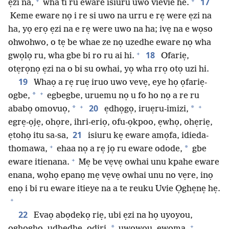
+
+
17
ẹzi na,
wha ti ru eware isiuru uwo vievie he.
Keme eware nọ i re si uwo na urru e rẹ were ẹzi na
ha, yọ erọ ẹzi na e rẹ were uwo na ha; ivẹ na e wọso
ohwohwo, o tẹ be whae ze nọ uzedhe eware nọ wha
+
18
gwọlọ ru, wha gbe bi ro ru ai hi.
Ofariẹ,
otẹrọnọ ẹzi na o bi su owhai, yọ wha rrọ otọ uzi hi.
19
Whaọ a rẹ ruẹ iruo uwo vevẹ, eye họ ọfariẹ-
+
*
ogbe,
egbegbe, uruemu nọ u fo ho nọ a re ru
+
+
20
*
*
ababọ omovuọ,
ẹdhọgọ, iruẹru-imizi,
egrẹ-ọjẹ, ohọre, ihri-eriọ, ofu-ọkpoo, ẹwhọ, ohẹriẹ,
21
ẹtohọ itu sa-sa,
isiuru kẹ eware amọfa, idieda-
+
*
thomawa,
ehaa nọ a rẹ jọ ru eware odode,
gbe
+
eware itienana.
Mẹ be vẹvẹ owhai unu kpahe eware
enana, wọhọ epanọ mẹ vẹvẹ owhai unu no vẹre, inọ
enọ i bi ru eware itieye na a te reuku Uvie Ọghẹnẹ hẹ.
+
22
Evaọ abọdekọ riẹ, ubi ẹzi na họ uyoyou,
+
*
oghọghọ, udhedhẹ, odiri,
uwowou, ewoma,