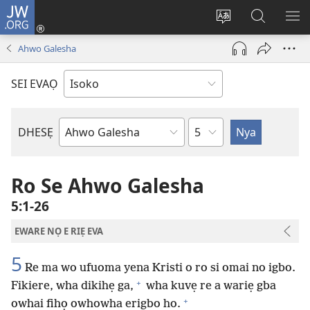
JW.ORG
Ro
Eva
Nwene
Gwọlọ
RO
(opens
ẹvẹrẹ
JW.ORG
Ahwo Galesha
new
window)
SEI EVAỌ
Uzou
DHESẸ
Ebe
Ebaibol
Ro Se Ahwo Galesha
5:1-26
EWARE NỌ E RIẸ EVA
5
Re ma wo ufuoma yena Kristi o ro si omai no igbo.
+
Fikiere, wha dikihẹ ga,
wha kuvẹ re a wariẹ gba
+
owhai fihọ owhowha erigbo ho.