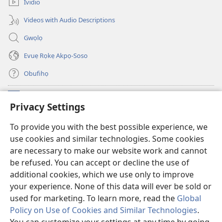
Ividio
Videos with Audio Descriptions
Gwọlọ
Evuẹ Rọkẹ Akpọ-Soso
Obufihọ
Ru Unevaze
(opens
Privacy Settings
new
window)
UWOU-EBE ITANẸTE orọ Watchtower
To provide you with the best possible experience, we
(opens
use cookies and similar technologies. Some cookies
new
®
JW Hub
window)
are necessary to make our website work and cannot
(opens
be refused. You can accept or decline the use of
new
JW Library
window)
additional cookies, which we use only to improve
your experience. None of this data will ever be sold or
used for marketing. To learn more, read the
Global
Policy on Use of Cookies and Similar Technologies
.
Copyright
© 2026 Watch Tower Bible and Tract Society of Pennsylvania.