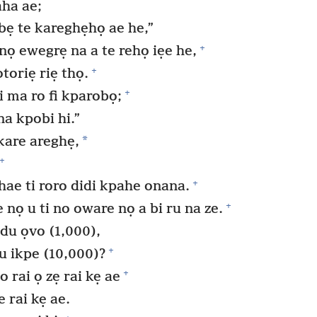
aha ae;
bẹ te kareghẹhọ ae he,”
+
nọ ewegrẹ na a te rehọ iẹe he,
+
toriẹ riẹ thọ.
+
i ma ro fi kparobọ;
a kpobi hi.”
*
are areghẹ,
+
+
hae ti roro didi kpahe onana.
+
 nọ u ti no oware nọ a bi ru na ze.
du ọvo (1,000),
+
u ikpe (10,000)?
+
 rai ọ zẹ rai kẹ ae
 rai kẹ ae.