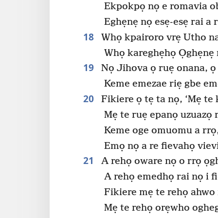
Ekpokpọ nọ e romavia o
Eghẹnẹ nọ esẹ-esẹ rai a r
18
Whọ kpairoro vrẹ Utho na
Whọ kareghẹhọ Ọghẹnẹ n
19
Nọ Jihova ọ ruẹ onana, ọ 
Keme emezae riẹ gbe eme
20
Fikiere ọ tẹ ta nọ, ‘Mẹ te
Mẹ te ruẹ epanọ uzuazọ r
Keme oge omuomu a rrọ
Emọ nọ a re fievahọ viev
21
A rehọ oware nọ o rrọ ọg
A rehọ emedhọ rai nọ i f
Fikiere mẹ te rehọ ahwo n
Mẹ te rehọ orẹwho ogheg