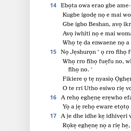
14
Ebọta owa erao gbe ame-i
Kugbe igodẹ nọ e mai w
Gbe igbo Beshan, avọ ikr
Avọ iwhiti nọ e mai wom
Whọ tẹ da enwaene nọ a
15
*
Nọ Jẹshurọn
ọ rro fihọ 
Whọ rro fihọ fuẹfu no, w
+
fihọ no.
Fikiere ọ tẹ nyasiọ Ọghẹ
O te rri Utho esiwo riẹ v
16
A rehọ eghẹnẹ erẹwho efa
Yọ a jẹ rehọ eware etọtọ 
17
A je dhe idhe kẹ idhivẹri
Rọkẹ eghẹnẹ nọ a riẹ hẹ,