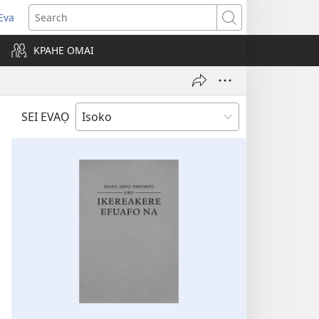
Eva
pens
Search
ew
KPAHE OMAI
ndow)
SEI EVAỌ