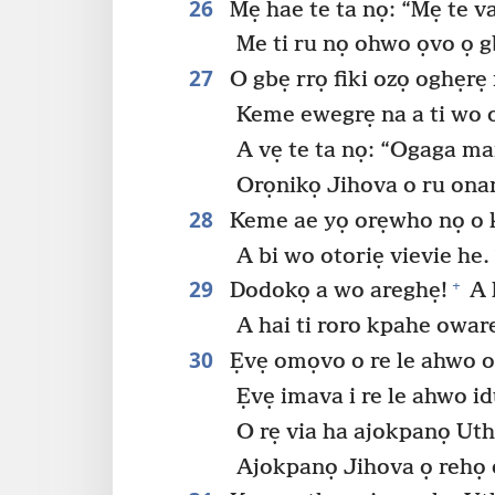
26
Mẹ hae te ta nọ: “Mẹ te v
Me ti ru nọ ohwo ọvo ọ g
27
O gbẹ rrọ fiki ozọ oghẹrẹ 
Keme ewegrẹ na a ti wo o
A vẹ te ta nọ: “Ogaga ma
Orọnikọ Jihova o ru onan
28
Keme ae yọ orẹwho nọ o k
A bi wo otoriẹ vievie he.
29
+
Dodokọ a wo areghẹ!
A 
A hai ti roro kpahe oware
30
Ẹvẹ omọvo o re le ahwo o
Ẹvẹ imava i re le ahwo id
O rẹ via ha ajokpanọ Utho
Ajokpanọ Jihova ọ rehọ e