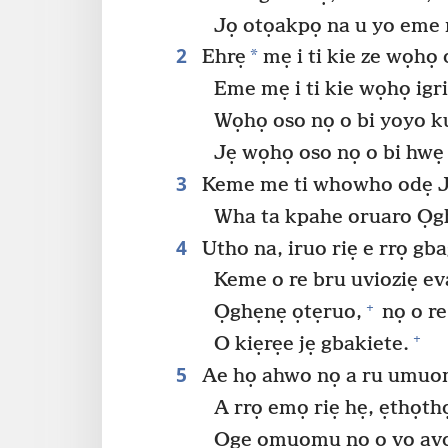
Jọ otọakpọ na u yo eme n
2
*
Ehrẹ
mẹ i ti kie ze wọhọ 
Eme mẹ i ti kie wọhọ igri
Wọhọ oso nọ o bi yoyo k
Jẹ wọhọ oso nọ o bi hwẹ
3
Keme me ti whowho odẹ J
Wha ta kpahe oruaro Ọg
4
Utho na, iruo riẹ e rrọ gb
Keme o re bru uvioziẹ e
+
Ọghẹnẹ ọtẹruo,
nọ o re
+
O kiẹrẹe jẹ gbakiete.
5
Ae họ ahwo nọ a ru umuo
A rrọ emọ riẹ hẹ, ẹthọthọ
Oge omuomu nọ ọ vọ avọ 