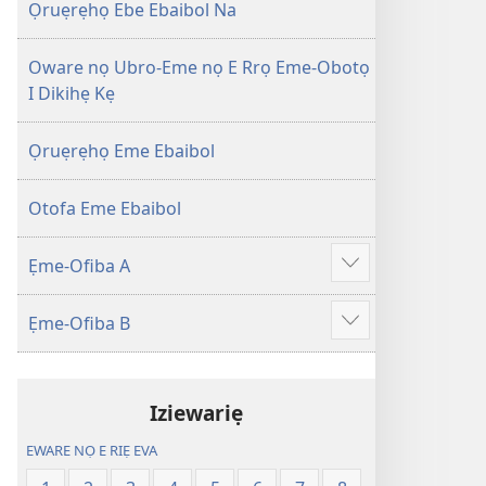
Efuafo
wariẹ
Ọruẹrẹhọ Ebe Ebaibol Na
Na
fa
(Onọ
evaọ
Oware nọ Ubro-Eme nọ E Rrọ Eme-Obotọ
a
2013)
I Dikihẹ Kẹ
wariẹ
fa
Ọruẹrẹhọ Eme Ebaibol
evaọ
2013)
Otofa Eme Ebaibol
Ẹme-Ofiba A
Show
more
Ẹme-Ofiba B
Show
more
Iziewariẹ
EWARE NỌ E RIẸ EVA