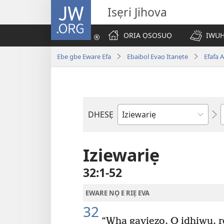
JW.ORG
Isẹri Jihova
ORIA ỌSOSUỌ
IWUH
Ebe gbe Eware Efa
Ebaibol Evaọ Itanẹte
Efafa 
DHESẸ
Ebe
Ebaibol
Iziewariẹ
32:1-52
EWARE NỌ E RIẸ EVA
32
“Wha gaviezọ, O idhiwu, r