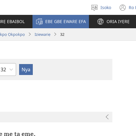
Isoko
Ro 
Salọ
(o
ẹvẹrẹ
n
RẸ EBAIBOL
EBE GBE EWARE EFA
ORIA IYẸRẸ
wi
Akpọ Ọkpokpọ
Iziewariẹ
32
Uzou
e mẹ ta ẹme,