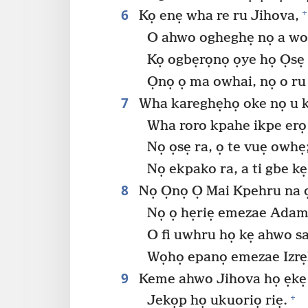
6
+
Kọ enẹ wha re ru Jihova,
O ahwo ogheghẹ nọ a wo
Kọ ogbẹrọnọ ọye họ Ọsẹ r
Ọnọ ọ ma owhai, nọ o ru
7
Wha kareghẹhọ oke nọ u 
Wha roro kpahe ikpe erọ 
Nọ ọsẹ ra, ọ te vuẹ owhẹ
Nọ ekpako ra, a ti gbe k
8
Nọ Ọnọ Ọ Mai Kpehru na ọ
Nọ ọ hẹriẹ emezae Ada
O fi uwhru họ kẹ ahwo sa
Wọhọ epanọ emezae Izrẹl
9
Keme ahwo Jihova họ ẹkẹ 
+
Jekọp họ ukuoriọ riẹ.