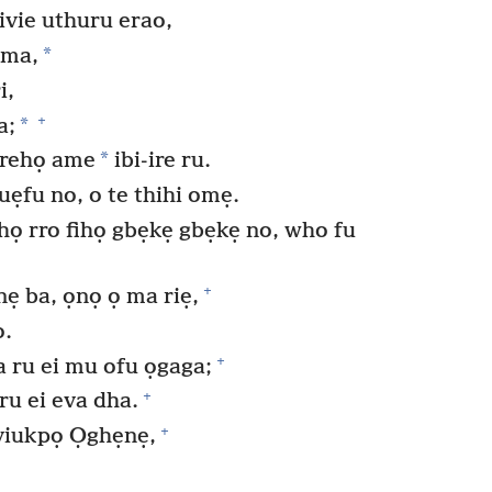
vie uthuru erao,
*
oma,
i,
+
*
a;
*
 rehọ ame
ibi-ire ru.
fuẹfu no, o te thihi omẹ.
họ rro fihọ gbẹkẹ gbẹkẹ no, who fu
+
nẹ ba, ọnọ ọ ma riẹ,
o.
+
 ru ei mu ofu ọgaga;
+
ru ei eva dha.
+
 viukpọ Ọghẹnẹ,