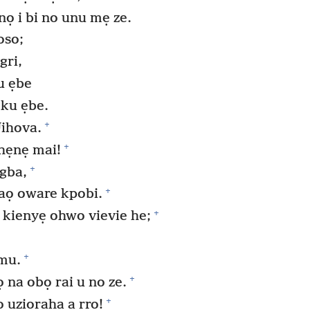
ọ i bi no unu mẹ ze.
oso;
gri,
u ẹbe
 ku ẹbe.
+
ihova.
+
hẹnẹ mai!
+
agba,
+
vaọ oware kpobi.
+
 kienyẹ ohwo vievie he;
+
mu.
+
 na obọ rai u no ze.
+
uzioraha a rrọ!