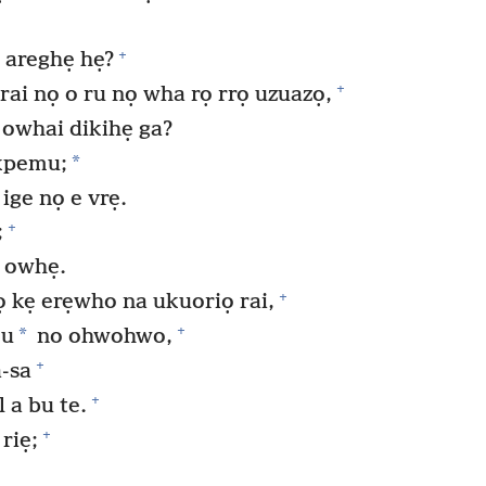
+
 areghẹ hẹ?
+
ai nọ o ru nọ wha rọ rrọ uzuazọ,
 owhai dikihẹ ga?
*
kpemu;
ige nọ e vrẹ.
+
;
ẹ owhẹ.
+
 kẹ erẹwho na ukuoriọ rai,
+
*
mu
no ohwohwo,
+
-sa
+
 a bu te.
+
riẹ;