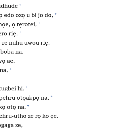
+
 udhude
+
 edo ozọ u bi jo do,
+
họe, ọ rẹrotei,
+
ro riẹ.
re nuhu uwou riẹ,
eboba na,
wọ ae,
+
 na,
+
ugbei hi.
+
kpehru otọakpọ na,
+
kọ otọ na.
hru-utho ze rọ ko ẹe,
ọgaga ze,