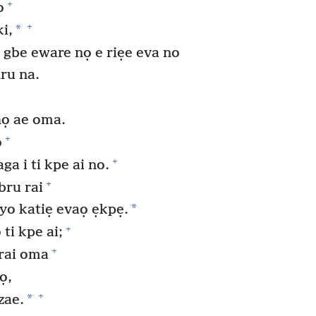
+
o
+
*
i,
 gbe eware nọ e riẹe eva no
ru na.
họ ae oma.
+
ọ
+
ga i ti kpe ai no.
+
 bru rai
*
ayo katiẹ evaọ ẹkpẹ.
+
ti kpe ai;
+
arai oma
ọ,
+
*
zae.