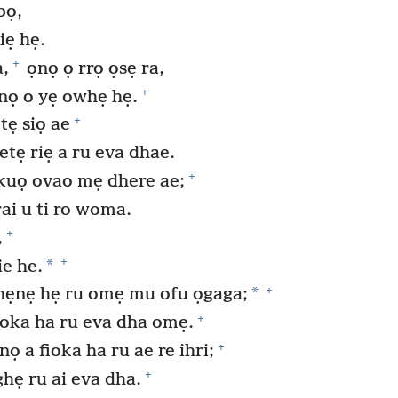
bọ,
iẹ hẹ.
+
,
ọnọ ọ rrọ ọsẹ ra,
+
ọ o yẹ owhẹ hẹ.
+
tẹ siọ ae
tẹ riẹ a ru eva dhae.
+
 kuọ ovao mẹ dhere ae;
ai u ti ro woma.
+
,
+
*
ie he.
+
*
hẹnẹ hẹ ru omẹ mu ofu ọgaga;
+
ioka ha ru eva dha omẹ.
+
ọ a fioka ha ru ae re ihri;
+
hẹ ru ai eva dha.