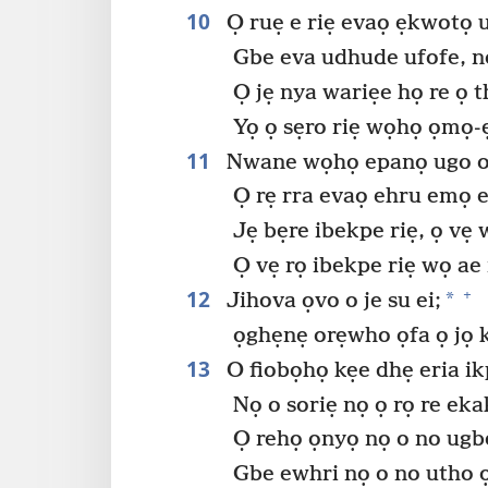
10
Ọ ruẹ e riẹ evaọ ẹkwotọ
Gbe eva udhude ufofe, nọ
Ọ jẹ nya wariẹe họ re ọ t
Yọ ọ sẹro riẹ wọhọ ọmọ-ẹ
11
Nwane wọhọ epanọ ugo o 
Ọ rẹ rra evaọ ehru emọ 
Jẹ bẹre ibekpe riẹ, ọ vẹ 
Ọ vẹ rọ ibekpe riẹ wọ ae
12
+
*
Jihova ọvo o je su ei;
ọghẹnẹ orẹwho ọfa ọ jọ k
13
O fiobọhọ kẹe dhẹ eria i
Nọ o soriẹ nọ ọ rọ re eka
Ọ rehọ ọnyọ nọ o no ugbe
Gbe ewhri nọ o no utho 