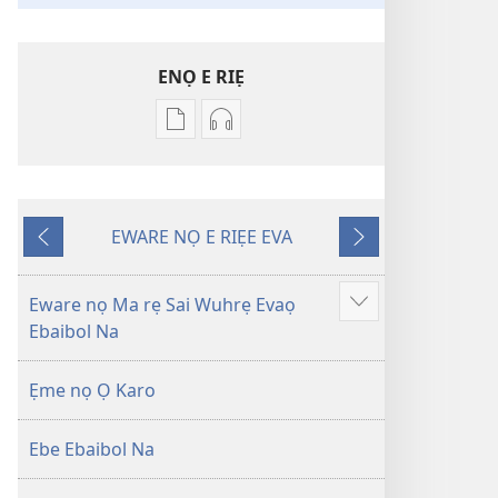
ENỌ E RIẸ
Oghẹrẹ
Oghẹrẹ
enọ
ọnọ
e
whọ
riẹ
gwọlọ
EWARE NỌ E RIẸE EVA
nọ
danlodu
Onọ
Onọ
whọ
Efafa
U
O
rẹ
Akpọ
Kpemu
Kẹle
Eware nọ Ma rẹ Sai Wuhrẹ Evaọ
Show
sae
Ọkpokpọ
Riẹ
Ebaibol Na
more
danlodu
ọrọ
Efafa
Ikereakere
Ẹme nọ Ọ Karo
Akpọ
Efuafo
Ọkpokpọ
Na
Ebe Ebaibol Na
ọrọ
(Onọ
Ikereakere
a